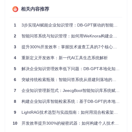
[!TIP] 研究表明，使用结构化速查工具的开发者完成相同任
相关内容推荐
务的时间平均缩短35%，错误率降低42%，尤其适合多技
术栈开发场景。
1
3步实现AI赋能企业知识管理：DB-GPT驱动的智能问答系统构建指南
场景化解决方案：开发全流程的效率工具
2
智能问答系统与知识管理：如何用WeKnora构建企业级语义检索平台
如何通过技术速查解决多语言开发环境切换难题？
3
提升300%开发效率：掌握技术速查工具的7个核心方法
核心观点
：开发环境配置是新手入门和多项目并行的主要障
碍，标准化的环境配置指南可将环境搭建时间从平均2天缩短
4
重新定义开发效率：新一代AI工具生态系统解析
至2小时。
5
解决企业知识管理效率低下问题：DB-GPT本地化知识库的智能检索实践
实践案例
：前端开发者小王需要同时维护Vue和React项目，
通过速查清单的"环境配置"模块：
6
突破传统检索瓶颈：智能问答系统从搭建到落地的实战指南
准备条件：确认系统已安装Node.js（v14+）和npm（v6
7
企业知识管理新范式：JeecgBoot智能知识库系统赋能业务创新
+）
执行命令：
8
构建企业知识库智能检索系统：基于DB-GPT的本地化部署指南
# Vue环境配置
9
LightRAG技术选型与实战指南：如何用混合检索架构提升企业知识管理效率
npm install -g @vue/cli

vue create my-project

10
开发效率提升300%的秘密武器：如何构建个人技术知识库
# React环境配置