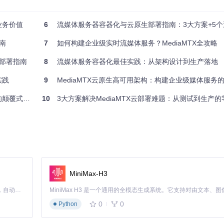
TX及其所有依赖打包成不可变的运行单元。这一方案带来三大核心价值：
业务价值
6
流媒体服务器容器化与云原生部署指南：3大方案+5个
端，容器确保运行环境完全一致
相互干扰
南
7
如何构建企业级实时流媒体服务？MediaMTX全攻略
操作错误
用部署指南
8
流媒体服务容器化最佳实践：从架构设计到生产落地
资源需求
运维成本
实践
9
MediaMTX云原生高可用架构：构建企业级媒体服务
1核CPU/1GB内存/10GB存储
低（手动维护）
覆式实践
10
3大方案解决MediaMTX云部署难题：从测试到生产的零
2-4核CPU/4GB内存/50GB存储
中（半自动化）
8核CPU/16GB内存/100GB+存储
高（专业化团队）
MiniMax-H3
 Compose

Claude Code 的开源替代方案。连接任意大模型，编辑代码，运行命令，自动验证 — 全自动执行。用 Rust 构建，极致性能。 ｜ An open-source alternative to Claude Code. Connect any LLM, edit code, run commands, and verify changes — autonomously. Built in Rust for speed. Get Started
0
0
Python