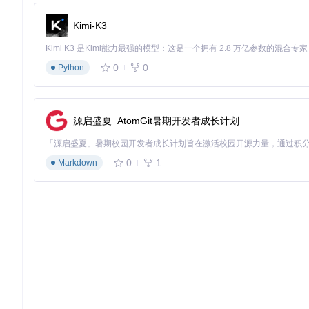
环境准备
Kimi-K3
# 创建项目目录
mkdir
cd
 /opt/mediamtx

0
0
Python
# 获取配置文件
源启盛夏_AtomGit暑期开发者成长计划
自定义配置
编辑
config/mediamtx.yml
，重点调整：
logLevel:
info
logDestinations:
 [
stdout
, 
file
0
1
Markdown
logFile:
/recordings/mediamtx.log
pathDefaults:
record:
yes
recordPath:
/recordings/%path/%Y-%m-%d_%H-%M-%S
recordFormat:
fmp4
recordDeleteAfter:
30d
# 保留30天录像
启动服务
docker run -d \

  --name mediamtx \
