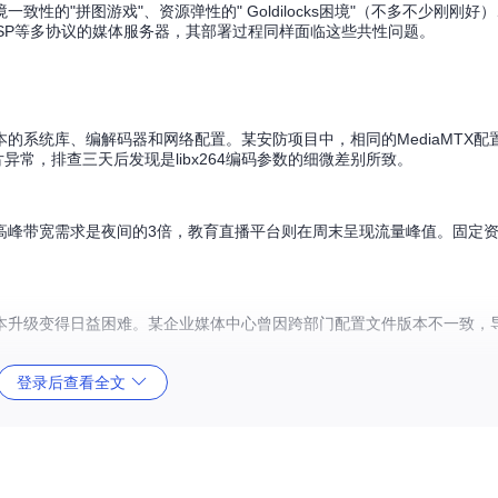
的"拼图游戏"、资源弹性的" Goldilocks困境"（不多不少刚刚好
C、RTSP等多协议的媒体服务器，其部署过程同样面临这些共性问题。
库、编解码器和网络配置。某安防项目中，相同的MediaMTX配置在Ubu
切片异常，排查三天后发现是libx264编码参数的细微差别所致。
高峰带宽需求是夜间的3倍，教育直播平台则在周末呈现流量峰值。固定
本升级变得日益困难。某企业媒体中心曾因跨部门配置文件版本不一致，
登录后查看全文
MTX的部署策略比作构建一座桥梁：Docker是坚实的桥墩基础，Docker
的复杂体系。