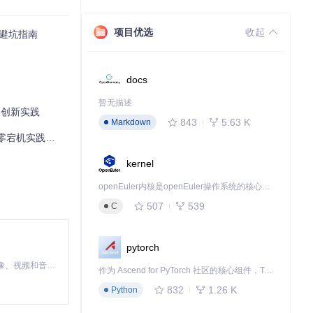
项目优选
收起
避坑指南
docs
暂无描述
的创新实践
843
5.63 K
Markdown
宕机实践指南
kernel
openEuler内核是openEuler操作系统的核心，既是系统性能与稳定性的基石，也是连接处理器、设备与服务的桥梁。
507
539
C
pytorch
MiniMax H3 是一个通用的全模态生成系统。它支持对由文本、图像、视频和音频组成的多模态上下文进行统一理解，并能生成分辨率高达 2K、时长可达 15 秒的带原生立体声音频的视频。得益于面向任务泛化的系统设计，H3 在预训练阶段就已具备广泛的多模态上下文理解与生成能力，能够出色地执行复杂的多模态指令。
作为 Ascend for PyTorch 社区的核心组件，TorchNPU 是昇腾专为 PyTorch 打造的深度学习适配插件，使 PyTorch 框架能够直接调用昇腾 NPU，为开发者提供昇腾 AI 处理器的超强算力。
832
1.26 K
Python