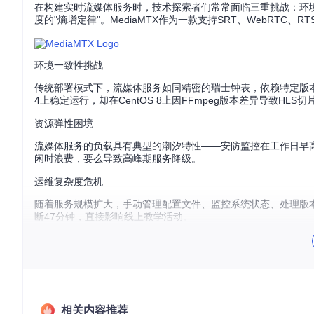
在构建实时流媒体服务时，技术探索者们常常面临三重挑战：环境一致性
度的"熵增定律"。MediaMTX作为一款支持SRT、WebRT
环境一致性挑战
传统部署模式下，流媒体服务如同精密的瑞士钟表，依赖特定版本的系统
4上稳定运行，却在CentOS 8上因FFmpeg版本差异导致HLS
资源弹性困境
流媒体服务的负载具有典型的潮汐特性——安防监控在工作日早
闲时浪费，要么导致高峰期服务降级。
运维复杂度危机
随着服务规模扩大，手动管理配置文件、监控系统状态、处理版
断47分钟，直接影响线上教学活动。
方案篇：容器化部署的"三驾马车"
面对这些挑战，容器化技术提供了系统性解决方案。我们可以将Media
是连接桥墩的横梁，而Kubernetes则构成了支撑整个交通网络
容器化的核心价值
相关内容推荐