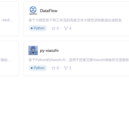
DataFlow
Kimi K3 是Kimi能力最强的模型：这是一个拥有 2.8 万亿参数的混合专家（MoE）模型，具备原生视觉理解能力，并支持 100 万 token 的上下文窗口。
基于大模型算子和工作流的高效文本大模型训练数据合成框架
0
4
Python
py-xiaozhi
「源启盛夏」暑期校园开发者成长计划旨在激活校园开源力量，通过积分激励、认证扶持、资源倾斜等形式，引导高校组织和开发者完成「入驻 — 建项目 — 做贡献 — 获认证 — 得资源」的完整闭环。无论你是想带领社团入驻平台的组织者，还是希望用代码贡献证明自己的开发者，都能在这里找到属于你的成长路径。
0
1
Python