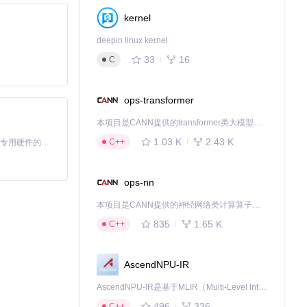
kernel
deepin linux kernel
33
16
C
ops-transformer
本项目是CANN提供的transformer类大模型算子库，实现网络在NPU上加速计算。
1.03 K
2.43 K
C++
基于Python的Xiaozhi AI，适用于想要完整Xiaozhi体验而无需拥有专用硬件的用户。
ops-nn
本项目是CANN提供的神经网络类计算算子库，实现网络在NPU上加速计算。
835
1.65 K
C++
AscendNPU-IR
AscendNPU-IR是基于MLIR（Multi-Level Intermediate Representation）构建的，面向昇腾亲和算子编译时使用的中间表示，提供昇腾完备表达能力，通过编译优化提升昇腾AI处理器计算效率，支持通过生态框架使能昇腾AI处理器与深度调优
496
336
C++