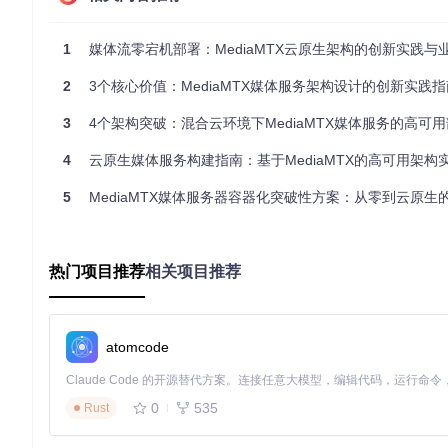
容器化如同为流媒体服务打造了"标准化集装箱"，将MediaM
1
媒体流零宕机部署：MediaMTX云原生架构的创新实践与
环境一致性
：无论部署在开发者笔记本、物理服务器还是云
资源隔离
：每个MediaMTX实例拥有独立的资源空间，避免
2
3个核心价值：MediaMTX媒体服务架构设计的创新实践指
部署自动化
：通过配置文件实现基础设施即代码，消除手动
多场景部署策略矩阵
3
4个架构突破：混合云环境下MediaMTX媒体服务的高可
部署方案
适用场景
4
云原生媒体服务构建指南：基于MediaMTX的高可用架构
单节点Docker
开发测试、小型直播、家庭监控
5
MediaMTX媒体服务器容器化突破性方案：从零到云原生的颠
中型企业、部门级应用、固定流服务
Docker Compose
Kubernetes集群
大型直播平台、多区域部署、高可用要求
热门项目推荐
相关项目推荐
实践篇：渐进式部署探索
探索路径决策树
是否需要高可用性？ → 是 → Kubernetes集群

atomcode
                   → 否 → 是否需要多组件协同？ → 是 → Docker
0
535
基础场景：单节点Docker部署
Rust
部署流程
：