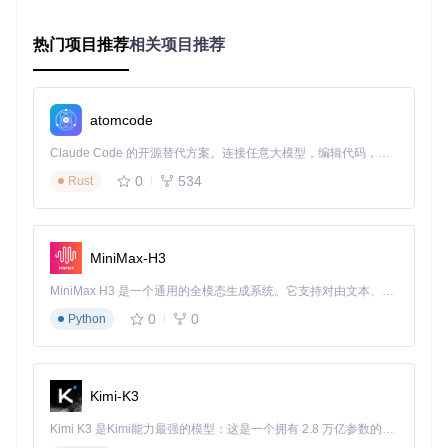
广告拦截系统
🛡️
热门项目推荐
相关项目推荐
99%的弹窗广告被自动过滤，每月减少2小时无效等待时间。
批量开包助手
📦
空格键一次开启5个卡包，配合自动跳过动画，开包效率提升8
0%。
atomcode
对战加速引擎
⚔️
跳过攻击/施法冗余动画，单场对战时间从15分钟缩短至8分
Claude Code 的开源替代方案。连接任意大模型，编辑代码，运行命令，自动验证 — 全自动执行。用 Rust 构建，极致性能。 ｜ An open-source alternative to Claude Code. Connect any LLM, edit code, run commands, and verify changes — autonomously. Built in Rust for speed. Get Started
钟。
0
534
Rust
竞技专家：毫秒级操作优化
卡牌信息矩阵
🃏
实时标记对手已使用卡牌，胜率预测准确率提升35%。
MiniMax-H3
表情无冷却
😎
战术性表情发送不再受系统限制，心理博弈维度全面升级。
MiniMax H3 是一个通用的全模态生成系统。它支持对由文本、图像、视频和音频组成的多模态上下文进行统一理解，并能生成分辨率高达 2K、时长可达 15 秒的带原生立体声音频的视频。得益于面向任务泛化的系统设计，H3 在预训练阶段就已具备广泛的多模态上下文理解与生成能力，能够出色地执行复杂的多模态指令。
智能分解系统
🧩
0
0
Python
自动识别多余卡牌，一键分解获得100%最优粉尘组合。
急诊室：3分钟解决99%插件问题 🛠️
Kimi-K3
插件失踪症
症状：启动游戏后无插件效果
Kimi K3 是Kimi能力最强的模型：这是一个拥有 2.8 万亿参数的混合专家（MoE）模型，具备原生视觉理解能力，并支持 100 万 token 的上下文窗口。
处方：检查BepInEx/LogOutput.log文件，确保HsMod.dll位于