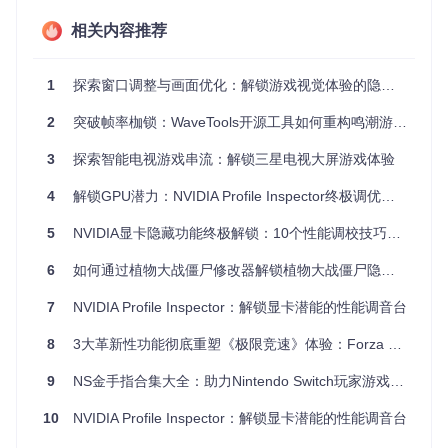
🔧
环境配置
将编译产物复制到游戏目录下的BepInEx/plugins文件夹，启动
相关内容推荐
游戏时插件会自动完成初始化，全过程无需修改任何游戏核心
文件。
1
探索窗口调整与画面优化：解锁游戏视觉体验的隐藏潜力
⚠️
安全警告
：国服客户端默认启用反作弊机制，插件虽会
尝试屏蔽相关检测，但建议在非排位模式中测试功能稳定
2
突破帧率枷锁：WaveTools开源工具如何重构鸣潮游戏体验
性，避免账号风险。
3
探索智能电视游戏串流：解锁三星电视大屏游戏体验
三阶功能体系：从新手到竞技专家 🎮
4
解锁GPU潜力：NVIDIA Profile Inspector终极调优指南 🚀
新手护航：告别卡顿与等待
5
NVIDIA显卡隐藏功能终极解锁：10个性能调校技巧完全指南
游戏速度调节
⚡
6
如何通过植物大战僵尸修改器解锁植物大战僵尸隐藏玩法：从新手到专家的进阶之路
支持1-8倍速自由切换，开包动画从3分钟压缩至45秒，日常任
务效率提升300%。
7
NVIDIA Profile Inspector：解锁显卡潜能的性能调音台
智能帧率控制
📊
自动匹配硬件性能的动态帧率调节，笔记本电脑续航延长2小
8
3大革新性功能彻底重塑《极限竞速》体验：Forza Mods AIO全方位工具深度解析
时，同时保持60fps流畅度。
窗口解放
🖥️
9
NS金手指合集大全：助力Nintendo Switch玩家游戏体验升级
解除默认窗口大小限制，支持2K/4K分辨率全屏显示，卡牌细
节清晰度提升150%。
10
NVIDIA Profile Inspector：解锁显卡潜能的性能调音台
达人进阶：自动化重复操作