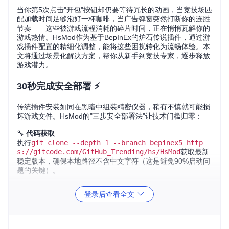
当你第5次点击"开包"按钮却仍要等待冗长的动画，当竞技场匹
配加载时间足够泡好一杯咖啡，当广告弹窗突然打断你的连胜
节奏——这些被游戏流程消耗的碎片时间，正在悄悄瓦解你的
游戏热情。HsMod作为基于BepInEx的炉石传说插件，通过游
戏插件配置的精细化调整，能将这些困扰转化为流畅体验。本
文将通过场景化解决方案，帮你从新手到竞技专家，逐步释放
游戏潜力。
30秒完成安全部署 ⚡
传统插件安装如同在黑暗中组装精密仪器，稍有不慎就可能损
坏游戏文件。HsMod的"三步安全部署法"让技术门槛归零：
🔧
代码获取
执行
git clone --depth 1 --branch bepinex5 http
s://gitcode.com/GitHub_Trending/hs/HsMod
获取最新
稳定版本，确保本地路径不含中文字符（这是避免90%启动问
题的关键）。
🔧
编译生成
登录后查看全文
在项目根目录运行
dotnet build --configuration Rele
ase --no-restore
，系统会自动处理依赖关系，生成适配当
前游戏版本的HsMod.dll文件。