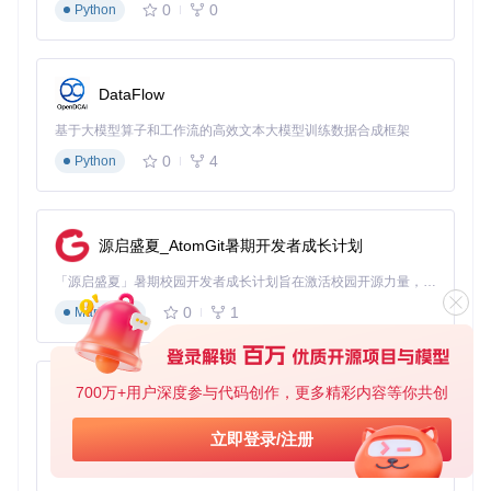
0
0
Python
plugins目录，路径中无特殊字符
功能瘫痪症
症状：部分功能突然失效
DataFlow
处方：删除BepInEx/config目录下的HsMod.cfg，重启游戏将
生成全新配置文件
基于大模型算子和工作流的高效文本大模型训练数据合成框架
游戏崩溃休克
0
4
Python
症状：加载界面或对战中闪退
处方：降低速度设置至4倍以下，检查是否存在其他插件冲突
（建议单次只启用HsMod）
源启盛夏_AtomGit暑期开发者成长计划
玩家真实案例：从弃坑边缘到日均3小时
「源启盛夏」暑期校园开发者成长计划旨在激活校园开源力量，通过积分激励、认证扶持、资源倾斜等形式，引导高校组织和开发者完成「入驻 — 建项目 — 做贡献 — 获认证 — 得资源」的完整闭环。无论你是想带领社团入驻平台的组织者，还是希望用代码贡献证明自己的开发者，都能在这里找到属于你的成长路径。
案例1：竞技场效率革命
0
1
Markdown
"以前每天只能打1轮竞技场，现在用8倍速+快速对战，午
休时间就能完成3轮，传说排名从2000+冲进前500。"
——玩家@炉石小司机
700万+用户深度参与代码创作，更多精彩内容等你共创
py-xiaozhi
案例2：任务自动化体验
基于Python的Xiaozhi AI，适用于想要完整Xiaozhi体验而无需拥有专用硬件的用户。
立即登录/注册
"自动开包+广告屏蔽让日常任务从40分钟压缩到10分钟，
0
1
每月节省12小时，终于有时间陪女朋友了。"
Python
——玩家@竞技场低保户