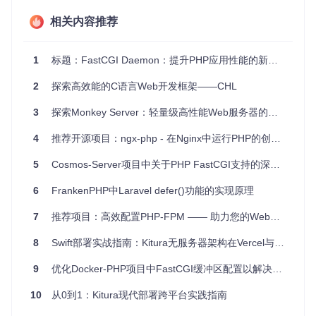
API服务
：构建高性能的API服务器，支持大量并发调用。
后端服务
：作为复杂Web应用程序的后端处理引擎，负责
相关内容推荐
数据处理和计算密集型任务。
其PostgreSQL集成使得开发数据库驱动的应用程序变得更加
1
标题：FastCGI Daemon：提升PHP应用性能的新选择
简单，不仅限于简单的读写操作，也支持复杂的查询和事务处
理。
2
探索高效能的C语言Web开发框架——CHL
项目特点
3
探索Monkey Server：轻量级高性能Web服务器的未来
高效率
：利用C++的现代特性，优化了内存管理和多线程
4
推荐开源项目：ngx-php - 在Nginx中运行PHP的创新解决方案
处理，提供接近原生的速度。
5
Cosmos-Server项目中关于PHP FastCGI支持的深入解析
易用性
：清晰的API设计和丰富的文档，降低了学习曲线，
方便快速上手。
6
FrankenPHP中Laravel defer()功能的实现原理
灵活性
：可适应不同的Web服务器和操作系统，具备良好
的扩展性。
7
推荐项目：高效配置PHP-FPM —— 助力您的Web服务飞速提升
社区支持
：持续更新和维护，作者鼓励反馈和贡献，促进
了社区的发展。
8
Swift部署实战指南：Kitura无服务器架构在Vercel与Netlify的实现方案
要体验Fastcgi++的强大功能，你可以从官方仓库下载最新的
9
优化Docker-PHP项目中FastCGI缓冲区配置以解决大请求头问题
源代码，按照Readme中的指南进行编译安装。同时，提供的
示例代码和单元测试是了解和评估该项目的绝佳途径。
10
从0到1：Kitura现代部署跨平台实践指南
总之，无论你是经验丰富的Web开发者还是寻求高性能解决方