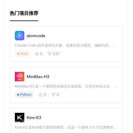
案的新手，Fastcgi++都值得你的关注。立即加入，开启你的
高效Web开发之旅吧！
热门项目推荐
[
查看项目Git仓库
](
https://github.com/eddic/fastcgipp
atomcode
Claude Code 的开源替代方案。连接任意大模型，编辑代码，运行命令，自动验证 — 全自动执行。用 Rust 构建，极致性能。 ｜ An open-source alternative to Claude Code. Connect any LLM, edit code, run commands, and verify changes — autonomously. Built in Rust for speed. Get Started
0
537
Rust
MiniMax-H3
MiniMax H3 是一个通用的全模态生成系统。它支持对由文本、图像、视频和音频组成的多模态上下文进行统一理解，并能生成分辨率高达 2K、时长可达 15 秒的带原生立体声音频的视频。得益于面向任务泛化的系统设计，H3 在预训练阶段就已具备广泛的多模态上下文理解与生成能力，能够出色地执行复杂的多模态指令。
0
0
Python
Kimi-K3
Kimi K3 是Kimi能力最强的模型：这是一个拥有 2.8 万亿参数的混合专家（MoE）模型，具备原生视觉理解能力，并支持 100 万 token 的上下文窗口。