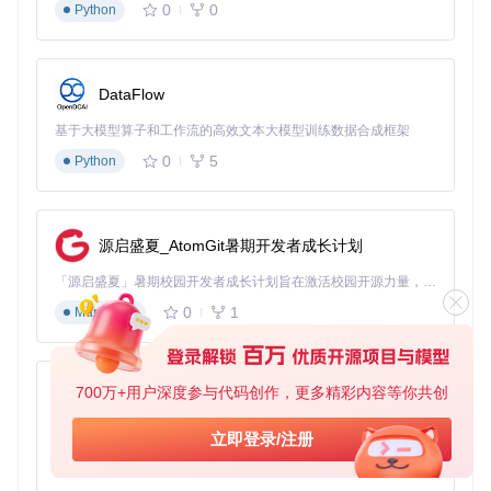
0
0
Python
DataFlow
基于大模型算子和工作流的高效文本大模型训练数据合成框架
0
5
Python
源启盛夏_AtomGit暑期开发者成长计划
「源启盛夏」暑期校园开发者成长计划旨在激活校园开源力量，通过积分激励、认证扶持、资源倾斜等形式，引导高校组织和开发者完成「入驻 — 建项目 — 做贡献 — 获认证 — 得资源」的完整闭环。无论你是想带领社团入驻平台的组织者，还是希望用代码贡献证明自己的开发者，都能在这里找到属于你的成长路径。
0
1
Markdown
700万+用户深度参与代码创作，更多精彩内容等你共创
py-xiaozhi
基于Python的Xiaozhi AI，适用于想要完整Xiaozhi体验而无需拥有专用硬件的用户。
立即登录/注册
0
1
Python