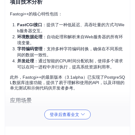
项目技术分析
Fastcgi++的核心特性包括：
FastCGI接口
：提供了一种低延迟、高吞吐量的方式与We
b服务器交互。
环境数据处理
：自动处理和解析来自Web服务器的所有环
境变量。
字符编码管理
：支持多种字符编码转换，确保在不同系统
间的数据一致性。
并发处理
：通过智能的CPU时间分配机制，使得多个请求
可以在同一进程中并行执行，提高系统资源利用率。
此外，Fastcgi++的最新版本（3.1alpha）已实现了PostgreSQ
L数据库连接功能，提供了易于理解和使用的API，以及详细的
单元测试和示例代码供开发者参考。
应用场景
Fastcgi++广泛适用于各种Web开发场景，尤其在以下领域表
登录后查看全文
现出色：
动态网站
：处理高并发、实时更新的网站需求。