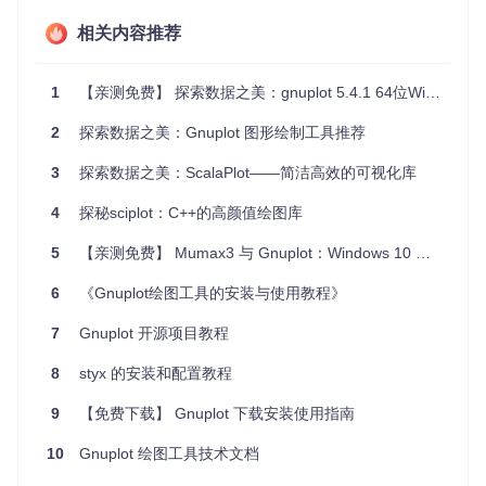
泛的适用性。
相关内容推荐
多样化图形
：支持二维曲线、三维表面等多种图形类型，
满足不同场景需求。
易于使用
：简单的命令行接口和详尽的在线帮助，降低了
1
【亲测免费】 探索数据之美：gnuplot 5.4.1 64位Windows安装包及用户手册推荐
学习成本。
高度定制化
：用户可自定义标签、箭头、轴标题、日期时
2
探索数据之美：Gnuplot 图形绘制工具推荐
间等元素，打造个性化图表。
源码开放
：遵循特定的版权声明，允许自由复制和修改，
3
探索数据之美：ScalaPlot——简洁高效的可视化库
鼓励社区贡献。
4
探秘sciplot：C++的高颜值绘图库
总结来说，无论您是专业人士还是初学者，Gnuplot都是一款
值得信赖的数据绘图工具。立即加入这个开源社区，开启您的
5
【亲测免费】 Mumax3 与 Gnuplot：Windows 10 上的磁性材料模拟与数据可视化利器
数据探索之旅吧！更多信息，敬请访问
Gnuplot官方网站
。
6
《Gnuplot绘图工具的安装与使用教程》
7
Gnuplot 开源项目教程
8
styx 的安装和配置教程
9
【免费下载】 Gnuplot 下载安装使用指南
10
Gnuplot 绘图工具技术文档