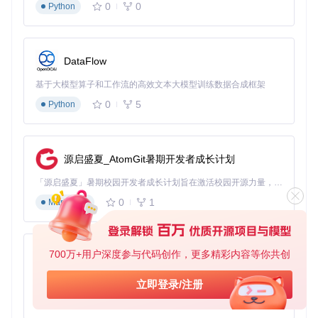
0
0
Python
DataFlow
基于大模型算子和工作流的高效文本大模型训练数据合成框架
0
5
Python
源启盛夏_AtomGit暑期开发者成长计划
「源启盛夏」暑期校园开发者成长计划旨在激活校园开源力量，通过积分激励、认证扶持、资源倾斜等形式，引导高校组织和开发者完成「入驻 — 建项目 — 做贡献 — 获认证 — 得资源」的完整闭环。无论你是想带领社团入驻平台的组织者，还是希望用代码贡献证明自己的开发者，都能在这里找到属于你的成长路径。
0
1
Markdown
700万+用户深度参与代码创作，更多精彩内容等你共创
py-xiaozhi
基于Python的Xiaozhi AI，适用于想要完整Xiaozhi体验而无需拥有专用硬件的用户。
立即登录/注册
0
1
Python