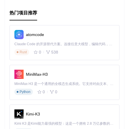
热门项目推荐
atomcode
Claude Code 的开源替代方案。连接任意大模型，编辑代码，运行命令，自动验证 — 全自动执行。用 Rust 构建，极致性能。 ｜ An open-source alternative to Claude Code. Connect any LLM, edit code, run commands, and verify changes — autonomously. Built in Rust for speed. Get Started
0
538
Rust
MiniMax-H3
MiniMax H3 是一个通用的全模态生成系统。它支持对由文本、图像、视频和音频组成的多模态上下文进行统一理解，并能生成分辨率高达 2K、时长可达 15 秒的带原生立体声音频的视频。得益于面向任务泛化的系统设计，H3 在预训练阶段就已具备广泛的多模态上下文理解与生成能力，能够出色地执行复杂的多模态指令。
0
0
Python
Kimi-K3
Kimi K3 是Kimi能力最强的模型：这是一个拥有 2.8 万亿参数的混合专家（MoE）模型，具备原生视觉理解能力，并支持 100 万 token 的上下文窗口。