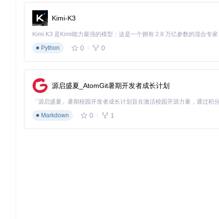
关键代码实现
Kimi-K3
修改后的图像元素检测函数引入了类名排除机制：
0
0
Python
-    return imgEl && imgEl.tagName === 'IMG'
+    return imgEl && 
+           imgEl.tagName === 'IMG' && 
+           !imgEl.classList.toString().includes('excal
源启盛夏_AtomGit暑期开发者成长计划
这一改动通过检查元素类名中是否包含"excalidraw-"前
0
1
Markdown
完整性。
图2：图像工具包的固定模式支持多图同时预览，展示了改进后
经验提炼：插件协同开发的技术原则
1. 元素选择器应采用多层级特征匹配
单一标签名匹配（如
tagName === 'IMG'
）是导致冲突的根本原