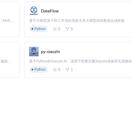
DataFlow
Kimi K3 是Kimi能力最强的模型：这是一个拥有 2.8 万亿参数的混合专家（MoE）模型，具备原生视觉理解能力，并支持 100 万 token 的上下文窗口。
基于大模型算子和工作流的高效文本大模型训练数据合成框架
0
5
Python
idraw-')
py-xiaozhi
「源启盛夏」暑期校园开发者成长计划旨在激活校园开源力量，通过积分激励、认证扶持、资源倾斜等形式，引导高校组织和开发者完成「入驻 — 建项目 — 做贡献 — 获认证 — 得资源」的完整闭环。无论你是想带领社团入驻平台的组织者，还是希望用代码贡献证明自己的开发者，都能在这里找到属于你的成长路径。
缀，实现了对特殊SVG图像的精准排除。同时保留了对普通图片的处理能力，维
0
1
Python
的元素识别逻辑如何避免干扰其他插件
因。推荐采用"标签名+类名+属性"的复合选择策略，如：