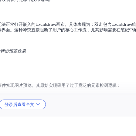
无法正常打开嵌入的Excalidraw画布。具体表现为：双击包含Excalidraw
aw编辑界面。这种冲突直接阻断了用户的核心工作流，尤其影响需要在笔记中
的弹出预览效果
点击事件实现图片预览。其原始实现采用了过于宽泛的元素检测逻辑：
登录后查看全文
殊处理的SVG图像。Excalidraw插件采用了创新的实现策略：将绘图内容
-svg"）的IMG标签进行渲染，同时依赖双击事件触发编辑模式。