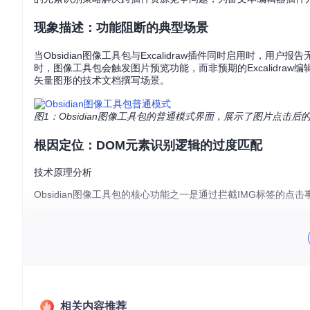
现象描述：功能阻断的典型场景
当Obsidian图像工具包与Excalidraw插件同时启用时，用户报告
时，图像工具包会触发图片预览功能，而非预期的Excalidr
矢量图形的技术文档撰写场景。
图1：Obsidian图像工具包的普通模式界面，展示了图片点击后
根因定位：DOM元素识别逻辑的过度匹配
技术原理分析
Obsidian图像工具包的核心功能之一是通过拦截IMG标签的
function
isImageElement
(
imgEl
) {

return
 imgEl && imgEl.
tagName
 === 
'IMG'
这种仅基于标签名的检测方式，无法区分普通图片与Excalidraw特
格式的SVG数据URL，并通过带有特定类名（如"excalidraw
相关内容推荐