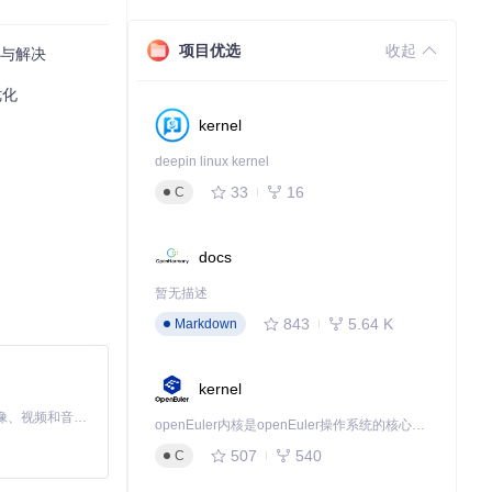
项目优选
收起
析与解决
优化
kernel
deepin linux kernel
33
16
C
docs
暂无描述
843
5.64 K
Markdown
依赖风险。
kernel
MiniMax H3 是一个通用的全模态生成系统。它支持对由文本、图像、视频和音频组成的多模态上下文进行统一理解，并能生成分辨率高达 2K、时长可达 15 秒的带原生立体声音频的视频。得益于面向任务泛化的系统设计，H3 在预训练阶段就已具备广泛的多模态上下文理解与生成能力，能够出色地执行复杂的多模态指令。
openEuler内核是openEuler操作系统的核心，既是系统性能与稳定性的基石，也是连接处理器、设备与服务的桥梁。
类似插件。
507
540
C