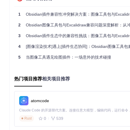
冲突机制建模
两个插件的事件处理流程在DOM层面形成竞争关系：
1
Obsidian插件兼容性冲突解决方案：图像工具包与Excalidraw协同问
Excalidraw在页面加载时渲染带有特定类名的IMG元素
2
Obsidian图像工具包与Excalidraw兼容问题深度解析：从冲突
图像工具包通过事件委托监听所有IMG元素的点击事件
当用户双击Excalidraw图像时，图像工具包的事件处理器优
3
Obsidian插件生态中的兼容性挑战：图像工具包与Excalidraw共存问
预览层的创建阻断了Excalidraw的双击事件传递
4
[图像渲染技术]遇上[插件生态协同]：Obsidian图像工具包兼容性问题的
这种冲突本质上是资源竞争问题——两个插件试图对同一DOM
5
当图像工具遇见绘图插件：一场意外的技术碰撞
方案设计：基于特征识别的元素过滤机制
方案演进：从白名单到特征匹配
热门项目推荐
相关项目推荐
开发团队评估了三种可能的解决方案：
插件间消息通信
：通过Obsidian插件API建立跨插件通信
atomcode
配置项排除
：允许用户手动添加需要排除的类名。该方案增
智能特征识别
：在图像检测逻辑中加入类名过滤规则。这是
0
539
Rust
最终选择第三种方案，因为它兼具独立性、前瞻性和用户友好性