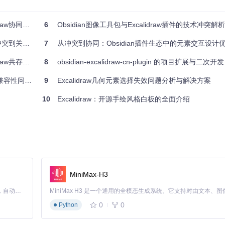
题深度分析
6
Obsidian图像工具包与Excalidraw插件的技术冲突解
到关键突破
7
从冲突到协同：Obsidian插件生态中的元素交互设计
先响应
题深度解析
8
obsidian-excalidraw-cn-plugin 的项目扩展与二次开发
系统解决之道
9
Excalidraw几何元素选择失效问题分析与解决方案
元素施加不同的交互行为。
10
Excalidraw：开源手绘风格白板的全面介绍
渠道，实现事件避让。但该方案需要Excalidraw插件配合修改，存在第三方
MiniMax-H3
加了用户操作成本，且无法覆盖所有可能的第三方插件场景。
Claude Code 的开源替代方案。连接任意大模型，编辑代码，运行命令，自动验证 — 全自动执行。用 Rust 构建，极致性能。 ｜ An open-source alternative to Claude Code. Connect any LLM, edit code, run commands, and verify changes — autonomously. Built in Rust for speed. Get Started
一种自包含解决方案，无需外部依赖，且能前瞻性地支持未来可能出现的
0
0
Python
。