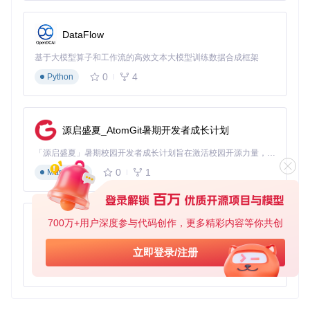
DataFlow
基于大模型算子和工作流的高效文本大模型训练数据合成框架
0
4
Python
源启盛夏_AtomGit暑期开发者成长计划
「源启盛夏」暑期校园开发者成长计划旨在激活校园开源力量，通过积分激励、认证扶持、资源倾斜等形式，引导高校组织和开发者完成「入驻 — 建项目 — 做贡献 — 获认证 — 得资源」的完整闭环。无论你是想带领社团入驻平台的组织者，还是希望用代码贡献证明自己的开发者，都能在这里找到属于你的成长路径。
0
1
Markdown
700万+用户深度参与代码创作，更多精彩内容等你共创
py-xiaozhi
基于Python的Xiaozhi AI，适用于想要完整Xiaozhi体验而无需拥有专用硬件的用户。
立即登录/注册
0
1
Python