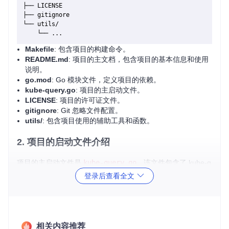
├── LICENSE

├── gitignore

└── utils/

Makefile
: 包含项目的构建命令。
README.md
: 项目的主文档，包含项目的基本信息和使用
说明。
go.mod
: Go 模块文件，定义项目的依赖。
kube-query.go
: 项目的主启动文件。
LICENSE
: 项目的许可证文件。
gitignore
: Git 忽略文件配置。
utils/
: 包含项目使用的辅助工具和函数。
2. 项目的启动文件介绍
项目的主启动文件是
kube-query.go
。该文件包含了 kube-q
uery 的主要逻辑和启动代码。以下是该文件的关键部分介绍：
登录后查看全文
package
 main

import
 (

"flag"
相关内容推荐