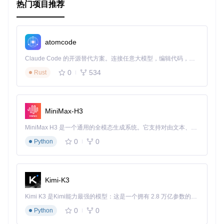
热门项目推荐
3. 项目的配置文件介绍
kube-query 的配置主要通过命令行参数进行。以下是主要的
atomcode
配置参数：
Claude Code 的开源替代方案。连接任意大模型，编辑代码，运行命令，自动验证 — 全自动执行。用 Rust 构建，极致性能。 ｜ An open-source alternative to Claude Code. Connect any LLM, edit code, run commands, and verify changes — autonomously. Built in Rust for speed. Get Started
-kubeconfig
: 指定 kubeconfig 文件的路径，默认值为
$HO
0
534
Rust
ME/.kube/config
。
示例命令：
MiniMax-H3
./kube-query -kubeconfig=
"/path/to/kubeconfig.yml"
MiniMax H3 是一个通用的全模态生成系统。它支持对由文本、图像、视频和音频组成的多模态上下文进行统一理解，并能生成分辨率高达 2K、时长可达 15 秒的带原生立体声音频的视频。得益于面向任务泛化的系统设计，H3 在预训练阶段就已具备广泛的多模态上下文理解与生成能力，能够出色地执行复杂的多模态指令。
通过上述命令，kube-query 将使用指定的 kubeconfig 文件来
0
0
Python
连接 Kubernetes 集群并执行查询。
以上是 kube-query 项目的基本使用教程，涵盖了项目的目录
Kimi-K3
结构、启动文件和配置文件的介绍。希望这些信息能帮助你更
好地理解和使用 kube-query 项目。
Kimi K3 是Kimi能力最强的模型：这是一个拥有 2.8 万亿参数的混合专家（MoE）模型，具备原生视觉理解能力，并支持 100 万 token 的上下文窗口。
0
0
Python