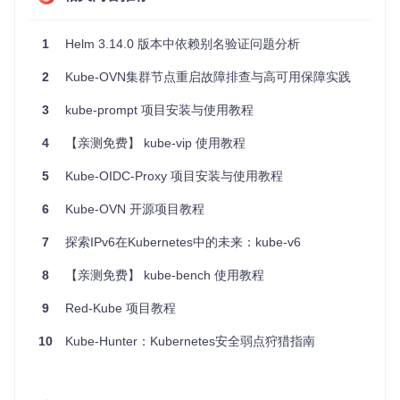
"log"
"os"
"path/filepath"
1
Helm 3.14.0 版本中依赖别名验证问题分析
"kube-query/utils"
)

2
Kube-OVN集群节点重启故障排查与高可用保障实践
func
main
()
 {

3
kube-prompt 项目安装与使用教程
    kubeconfig := flag.String(
"kubeconfig"
, filepath.Join
    flag.Parse()

4
【亲测免费】 kube-vip 使用教程
// 初始化 kube-query
5
Kube-OIDC-Proxy 项目安装与使用教程
if
 err := utils.InitKubeQuery(*kubeconfig); err != 
ni
        log.Fatalf(
"Failed to initialize kube-query: %v"
,
6
Kube-OVN 开源项目教程
    }

7
探索IPv6在Kubernetes中的未来：kube-v6
// 启动 kube-query
if
 err := utils.RunKubeQuery(); err != 
nil
 {

8
【亲测免费】 kube-bench 使用教程
        log.Fatalf(
"Failed to run kube-query: %v"
, err)

    }

9
Red-Kube 项目教程
main 函数
: 程序的入口点，解析命令行参数并初始化 kube-
10
Kube-Hunter：Kubernetes安全弱点狩猎指南
query。
kubeconfig 参数
: 指定 kubeconfig 文件的路径。
utils 包
: 包含初始化和运行 kube-query 的辅助函数。