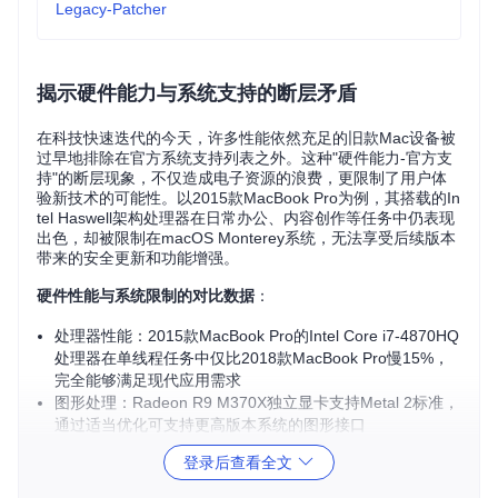
Legacy-Patcher
揭示硬件能力与系统支持的断层矛盾
在科技快速迭代的今天，许多性能依然充足的旧款Mac设备被
过早地排除在官方系统支持列表之外。这种"硬件能力-官方支
持"的断层现象，不仅造成电子资源的浪费，更限制了用户体
验新技术的可能性。以2015款MacBook Pro为例，其搭载的In
tel Haswell架构处理器在日常办公、内容创作等任务中仍表现
出色，却被限制在macOS Monterey系统，无法享受后续版本
带来的安全更新和功能增强。
硬件性能与系统限制的对比数据
：
处理器性能：2015款MacBook Pro的Intel Core i7-4870HQ
处理器在单线程任务中仅比2018款MacBook Pro慢15%，
完全能够满足现代应用需求
图形处理：Radeon R9 M370X独立显卡支持Metal 2标准，
通过适当优化可支持更高版本系统的图形接口
存储性能：升级SSD后的旧Mac在启动速度和文件传输方面
登录后查看全文
与新款设备差距小于10%
内存扩展性：多数旧Mac支持升级至16GB甚至32GB内存，