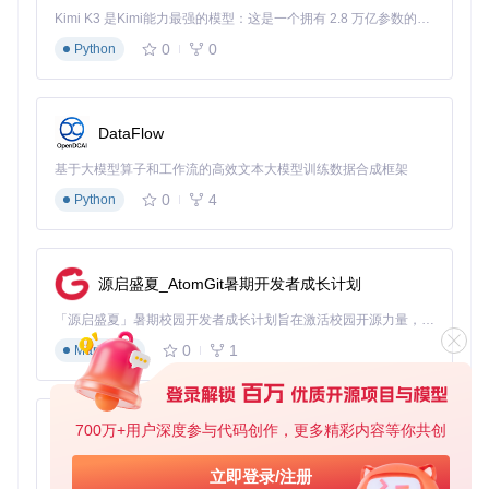
Kimi K3 是Kimi能力最强的模型：这是一个拥有 2.8 万亿参数的混合专家（MoE）模型，具备原生视觉理解能力，并支持 100 万 token 的上下文窗口。
# 克隆项目仓库
git 
clone
0
0
Python
cd
 OpenCore-Legacy-Patcher

# 查看支持的设备列表
cat
DataFlow
基于大模型算子和工作流的高效文本大模型训练数据合成框架
关键步骤
：
0
4
Python
确认设备型号是否在支持列表中
检查硬件健康状态，特别是电池和存储设备
备份重要数据，建议使用Time Machine创建完整备份
确认设备已安装至少macOS 10.13 High Sierra系统
源启盛夏_AtomGit暑期开发者成长计划
阶段二：构建定制引导系统
「源启盛夏」暑期校园开发者成长计划旨在激活校园开源力量，通过积分激励、认证扶持、资源倾斜等形式，引导高校组织和开发者完成「入驻 — 建项目 — 做贡献 — 获认证 — 得资源」的完整闭环。无论你是想带领社团入驻平台的组织者，还是希望用代码贡献证明自己的开发者，都能在这里找到属于你的成长路径。
硬件要求
：
0
1
Markdown
与评估阶段相同，确保设备电量充足（至少50%）
软件准备
：
700万+用户深度参与代码创作，更多精彩内容等你共创
py-xiaozhi
# 安装必要依赖
基于Python的Xiaozhi AI，适用于想要完整Xiaozhi体验而无需拥有专用硬件的用户。
立即登录/注册
pip3 install -r requirements.txt
