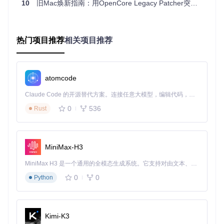
10
旧Mac焕新指南：用OpenCore Legacy Patcher突破系统限制
开发者为特定硬件编写小型适配模块，实现对显卡、音频、网
络等关键组件的支持。通过在系统启动过程中动态加载这些适
配模块，OCLP能够在不修改系统核心文件的前提下，为旧硬
件提供必要的驱动支持。
热门项目推荐
相关项目推荐
实现安全修补机制：根卷补丁技术
OCLP创新性地采用了安全修补机制，在保持系统完整性保护
（SIP）的同时，对关键系统文件进行针对性修改。这一技术
atomcode
通过创建系统快照和增量补丁的方式，实现了安全、可逆的系
统修改。与传统越狱工具不同，这种方法既保证了系统的安全
Claude Code 的开源替代方案。连接任意大模型，编辑代码，运行命令，自动验证 — 全自动执行。用 Rust 构建，极致性能。 ｜ An open-source alternative to Claude Code. Connect any LLM, edit code, run commands, and verify changes — autonomously. Built in Rust for speed. Get Started
性，又实现了对旧硬件的全面支持。
0
536
Rust
设计四阶段实施框架：从评估到优化
阶段一：评估硬件兼容性
MiniMax-H3
硬件要求
：
MiniMax H3 是一个通用的全模态生成系统。它支持对由文本、图像、视频和音频组成的多模态上下文进行统一理解，并能生成分辨率高达 2K、时长可达 15 秒的带原生立体声音频的视频。得益于面向任务泛化的系统设计，H3 在预训练阶段就已具备广泛的多模态上下文理解与生成能力，能够出色地执行复杂的多模态指令。
支持的Intel Mac设备（完整列表参见项目文档）
0
0
Python
至少20GB可用存储空间
16GB以上USB闪存盘（用于创建安装介质）
软件准备
：
Kimi-K3