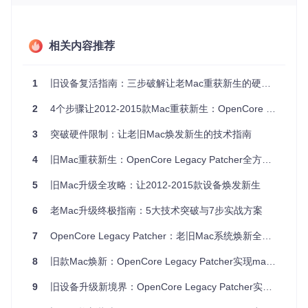
足以应对多任务处理需求
OpenCore Legacy Patcher主界面，展示了构建安装OpenCor
相关内容推荐
e、创建macOS安装器、根补丁安装等核心功能模块
1
旧设备复活指南：三步破解让老Mac重获新生的硬件解锁与系统焕新方案
解析突破限制的三大技术创新点
2
4个步骤让2012-2015款Mac重获新生：OpenCore Legacy Patcher完全指南
OpenCore Legacy Patcher（OCLP）通过三项核心技术创
新，成功打破了苹果官方的硬件限制，为旧Mac设备注入新的
3
突破硬件限制：让老旧Mac焕发新生的技术指南
生命力。
4
旧Mac重获新生：OpenCore Legacy Patcher全方位使用指南
构建硬件特性翻译器：SMBIOS动态适配技术
OCLP采用先进的SMBIOS（系统管理 BIOS）动态适配技术，
5
旧Mac升级全攻略：让2012-2015款设备焕发新生
如同为旧硬件配备了一位精通新系统语言的翻译官。这项技术
不是简单的硬件信息伪造，而是基于对macOS硬件检测机制
6
老Mac升级终极指南：5大技术突破与7步实战方案
的深度理解，精确修改设备属性以匹配新系统的要求。通过动
态生成与受支持设备高度相似的硬件配置文件，OCLP能够让
7
OpenCore Legacy Patcher：老旧Mac系统焕新全指南
macOS 正确识别并适配旧款硬件。
8
旧款Mac焕新：OpenCore Legacy Patcher实现macOS新系统支持全攻略
开发内核功能适配器：驱动扩展兼容层
9
旧设备升级新境界：OpenCore Legacy Patcher实现Mac硬件潜力挖掘
核心组件Lilu框架作为硬件与系统之间的智能适配器，解决了
旧硬件驱动与新系统内核的兼容性问题。这一模块化设计允许