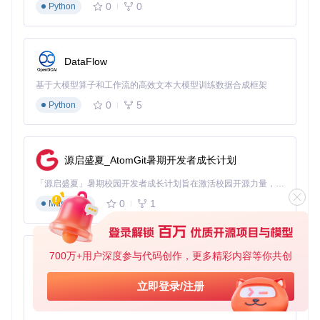
第二步：下载参数配置
0
0
Python
根据需求设置下载参数：
分辨率选择：从360P到4K超高清多种选项
DataFlow
编码格式：AVC(H.264)兼容性最佳，HEVC(H.265)压缩效
率更高
基于大模型算子和工作流的高效文本大模型训练数据合成框架
音频质量：最高支持192K比特率，可选择是否转换为MP3
0
5
Python
格式
附加选项：是否下载弹幕、字幕、封面等附加资源
源启盛夏_AtomGit暑期开发者成长计划
BiliTools下载参数配置界面 - 提供分辨率、编码格式和音频质
量等详细设置选项
「源启盛夏」暑期校园开发者成长计划旨在激活校园开源力量，通过积分激励、认证扶持、资源倾斜等形式，引导高校组织和开发者完成「入驻 — 建项目 — 做贡献 — 获认证 — 得资源」的完整闭环。无论你是想带领社团入驻平台的组织者，还是希望用代码贡献证明自己的开发者，都能在这里找到属于你的成长路径。
第三步：启动下载任务
0
1
Markdown
完成参数设置后，点击"常规下载"或"高级下载"按钮启动任
务。在下载管理界面可实时查看进度、调整任务优先级或暂停/
取消任务。
700万+用户深度参与代码创作，更多精彩内容等你共创
py-xiaozhi
个性化配置指南：打造专属下载环境
基于Python的Xiaozhi AI，适用于想要完整Xiaozhi体验而无需拥有专用硬件的用户。
立即登录/注册
0
1
Python
界面主题设置