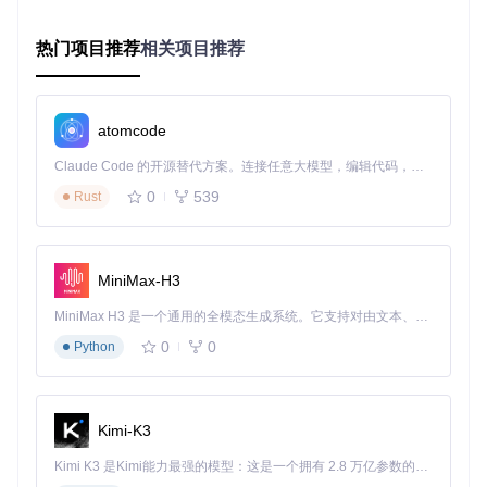
git 
clone
热门项目推荐
相关项目推荐
安装依赖包
cd
构建应用程序
atomcode
Claude Code 的开源替代方案。连接任意大模型，编辑代码，运行命令，自动验证 — 全自动执行。用 Rust 构建，极致性能。 ｜ An open-source alternative to Claude Code. Connect any LLM, edit code, run commands, and verify changes — autonomously. Built in Rust for speed. Get Started
0
539
开发模式运行
Rust
方式三：在线版本使用（临时需求）
MiniMax-H3
无需安装客户端，直接通过浏览器访问在线版本使用基础功
能。
MiniMax H3 是一个通用的全模态生成系统。它支持对由文本、图像、视频和音频组成的多模态上下文进行统一理解，并能生成分辨率高达 2K、时长可达 15 秒的带原生立体声音频的视频。得益于面向任务泛化的系统设计，H3 在预训练阶段就已具备广泛的多模态上下文理解与生成能力，能够出色地执行复杂的多模态指令。
0
0
Python
快速上手教程：从链接到本地文件的转化
第一步：资源链接解析
Kimi-K3
在工具主界面的地址栏中粘贴B站视频或番剧链接，点击"自动
检测"按钮，工具将自动解析资源信息并展示可下载内容。
Kimi K3 是Kimi能力最强的模型：这是一个拥有 2.8 万亿参数的混合专家（MoE）模型，具备原生视觉理解能力，并支持 100 万 token 的上下文窗口。