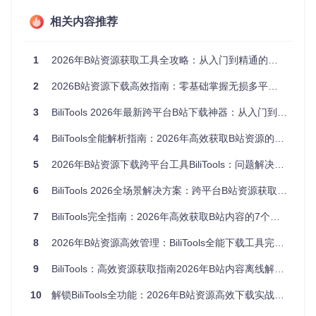
断点续传机制：网络中断后自动恢复下载进度，避免重复下
相关内容推荐
载
智能格式选择：根据设备性能自动推荐最优下载格式和参数
1
2026年B站资源获取工具全攻略：从入门到精通的高效下载方案
BiliTools番剧下载界面 - 支持批量选择剧集和多模式下载选项
2
2026B站资源下载高效指南：零基础掌握无损多平台工具使用技巧
零基础安装指南：3种方式快速部署
3
BiliTools 2026年最新跨平台B站下载神器：从入门到精通全攻略
方式一：安装包快速部署（推荐新手）
4
BiliTools全能解析指南：2026年高效获取B站资源的5大场景解决方案
根据操作系统选择对应安装包：
5
2026年B站资源下载跨平台工具BiliTools：问题解决与高效应用指南
Windows系统：下载exe格式安装文件，双击后按向导完成
6
BiliTools 2026全场景解决方案：跨平台B站资源获取与管理完全指南
安装
macOS系统：下载dmg镜像文件，挂载后拖拽至应用程序
7
BiliTools完全指南：2026年高效获取B站内容的7个实用技巧
文件夹
Linux系统：根据发行版选择deb或rpm包，使用包管理器安
8
2026年B站资源高效管理：BiliTools全能下载工具完全指南
装
方式二：源码编译安装（适合开发者）
9
BiliTools：高效资源获取指南2026年B站内容离线解决方案
通过源码构建可获取最新功能：
10
解锁BiliTools全功能：2026年B站资源高效下载实战指南
克隆项目代码