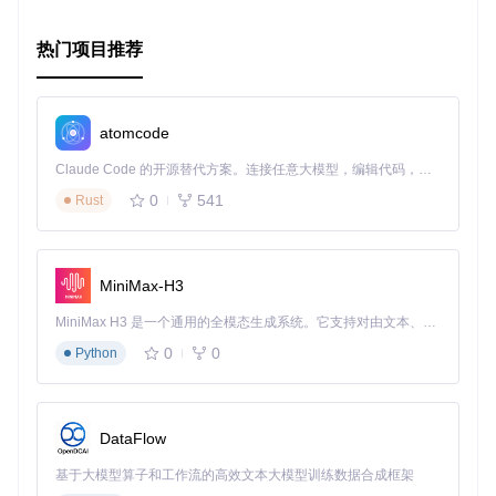
热门项目推荐
atomcode
Claude Code 的开源替代方案。连接任意大模型，编辑代码，运行命令，自动验证 — 全自动执行。用 Rust 构建，极致性能。 ｜ An open-source alternative to Claude Code. Connect any LLM, edit code, run commands, and verify changes — autonomously. Built in Rust for speed. Get Started
0
541
Rust
MiniMax-H3
MiniMax H3 是一个通用的全模态生成系统。它支持对由文本、图像、视频和音频组成的多模态上下文进行统一理解，并能生成分辨率高达 2K、时长可达 15 秒的带原生立体声音频的视频。得益于面向任务泛化的系统设计，H3 在预训练阶段就已具备广泛的多模态上下文理解与生成能力，能够出色地执行复杂的多模态指令。
0
0
Python
DataFlow
基于大模型算子和工作流的高效文本大模型训练数据合成框架