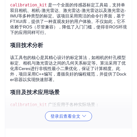
calibration_kit
是一个全面的传感器标定工具箱，支持单
双目相机、相机-激光雷达、激光雷达-激光雷达以及激光雷达-
IMU等多种类型的标定。该项目采用简洁的命令行界面，基于
FTXUI库，提供了一种直观友好的用户体验。不仅如此，它不
依赖于ROS（尽管兼容），降低了入门门槛，使得非ROS环境
下的应用同样可行。
项目技术分析
该工具包的核心是其精心设计的标定算法，如相机的针孔模型
标定、相机与激光雷达之间的几何关系标定等。算法采用了优
化库Ceres进行非线性最小二乘优化，保证了计算精度。此
外，项目采用C++编写，遵循良好的编程规范，并提供了Dock
er容器以实现快速部署。
项目及技术应用场景
calibration_kit
广泛应用于各种实际场景：
自动驾驶
：在自动驾驶车辆上，不同传感器之间的一致性和
登录后查看全文
准确性直接影响到定位和感知系统的性能。
无人机
：无人机的稳定飞行和避障也需要多个传感器间准确
的标定。