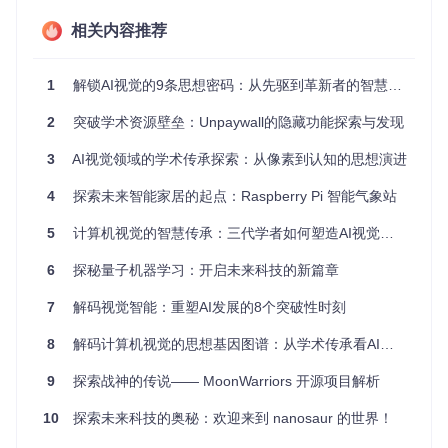
机器人
：对于机器人导航和避障，传感器标定是基础。
科研实验
相关内容推荐
：在计算机视觉、机器人学和自动化领域的研究
中，提供了一个可靠的实验平台。
1
解锁AI视觉的9条思想密码：从先驱到革新者的智慧传承
项目特点
2
突破学术资源壁垒：Unpaywall的隐藏功能探索与发现
多传感器支持
：覆盖了从图像到深度，再到惯性测量单元的
各种传感器组合。
3
AI视觉领域的学术传承探索：从像素到认知的思想演进
高效优化
：Ceres库的使用确保了高精度的非线性优化过
程。
4
探索未来智能家居的起点：Raspberry Pi 智能气象站
独立部署
：无需ROS，适合多种开发环境。
5
计算机视觉的智慧传承：三代学者如何塑造AI视觉的发展轨迹
简单易用
：通过命令行界面操作，清晰明了。
跨平台
：支持Ubuntu 18.04和20.04，通过Docker扩展至更
6
探秘量子机器学习：开启未来科技的新篇章
多系统。
测试数据
：提供示例数据集以方便用户验证和实践标定算
7
解码视觉智能：重塑AI发展的8个突破性时刻
法。
8
解码计算机视觉的思想基因图谱：从学术传承看AI视觉的演化历程
总结来说，
calibration_kit
是一个强大且灵活的工具，为
传感器标定任务提供了完整的解决方案。它的开放源代码特性
9
探索战神的传说—— MoonWarriors 开源项目解析
鼓励社区参与，不断推动着技术创新。现在就加入这个项目，
提升你的传感器融合能力，探索无限可能！
10
探索未来科技的奥秘：欢迎来到 nanosaur 的世界！