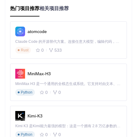
安装验证：确保系统就绪
热门项目推荐
相关项目推荐
从项目仓库获取最新版本：
git 
clone
cd
atomcode
Claude Code 的开源替代方案。连接任意大模型，编辑代码，运行命令，自动验证 — 全自动执行。用 Rust 构建，极致性能。 ｜ An open-source alternative to Claude Code. Connect any LLM, edit code, run commands, and verify changes — autonomously. Built in Rust for speed. Get Started
验证安装完整性：
0
533
Rust
Umi-OCR.exe --
help
预期结果
：显示命令行帮助信息，包含版本号与核心指令列表
MiniMax-H3
常见问题
：若提示"缺少Qt5Core.dll"，需安装Visual C++运行
时库
MiniMax H3 是一个通用的全模态生成系统。它支持对由文本、图像、视频和音频组成的多模态上下文进行统一理解，并能生成分辨率高达 2K、时长可达 15 秒的带原生立体声音频的视频。得益于面向任务泛化的系统设计，H3 在预训练阶段就已具备广泛的多模态上下文理解与生成能力，能够出色地执行复杂的多模态指令。
0
0
服务启动：开启本地API接口
Python
Umi-OCR默认通过1224端口提供HTTP服务，启动命令：
Kimi-K3
Kimi K3 是Kimi能力最强的模型：这是一个拥有 2.8 万亿参数的混合专家（MoE）模型，具备原生视觉理解能力，并支持 100 万 token 的上下文窗口。
验证服务状态：
0
0
Python