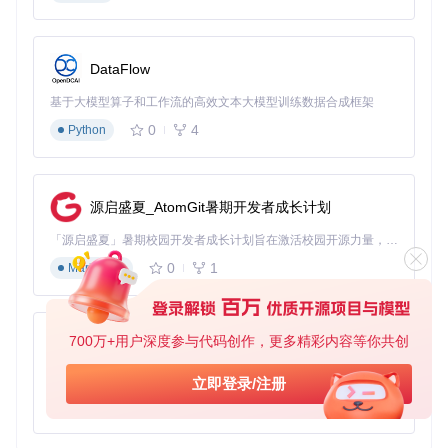
DataFlow
预期结果
：返回JSON格式的服务状态信息，包含"status": "ru
nning"
基于大模型算子和工作流的高效文本大模型训练数据合成框架
常见问题
：端口冲突可通过
--port 自定义端口
参数修改
0
4
Python
模块加载：配置批量处理环境
检查可用处理模块：
源启盛夏_AtomGit暑期开发者成长计划
「源启盛夏」暑期校园开发者成长计划旨在激活校园开源力量，通过积分激励、认证扶持、资源倾斜等形式，引导高校组织和开发者完成「入驻 — 建项目 — 做贡献 — 获认证 — 得资源」的完整闭环。无论你是想带领社团入驻平台的组织者，还是希望用代码贡献证明自己的开发者，都能在这里找到属于你的成长路径。
启用批量文档处理模块：
0
1
Markdown
700万+用户深度参与代码创作，更多精彩内容等你共创
py-xiaozhi
预期结果
：终端显示"BatchDOC module loaded successfully"
常见问题
：模块加载失败需检查软件完整性或重新安装
基于Python的Xiaozhi AI，适用于想要完整Xiaozhi体验而无需拥有专用硬件的用户。
立即登录/注册
0
1
Python
基础操作：单文件OCR处理全流程