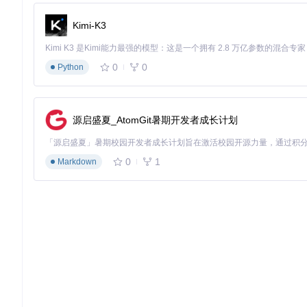
对于纯中文场景，RapidOCR表现出优异的识别精度。以下是
Kimi-K3
优化配置
：
0
0
Python
# 针对中文优化的配置
config = {

"det_db_thresh"
: 
0.3
,

"det_db_box_thresh"
: 
0.6
,

源启盛夏_AtomGit暑期开发者成长计划
"rec_char_dict_path"
: 
"ch"
# 使用中文词典
}

ocr = RapidOCR(config=config)

0
1
Markdown
result = ocr(
'python/tests/test_files/black_font_color_
多语言混合识别
当面对包含多种语言的复杂场景时，RapidOCR的多语言识别能
实现代码
：
# 多语言识别配置
ocr = RapidOCR(lang=
'japan'
)  
# 指定日语识别