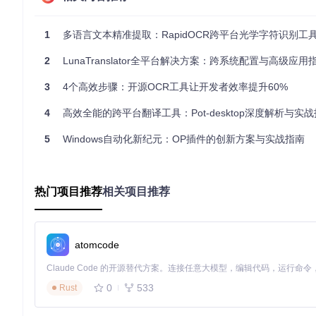
source
 rapidocr-env/bin/activate  
# Linux/Mac
# 安装核心包
1
多语言文本精准提取：RapidOCR跨平台光学字符识别工
2
LunaTranslator全平台解决方案：跨系统配置与高级应用
基础识别示例
以下代码展示了最基本的图片文字识别流程：
3
4个高效步骤：开源OCR工具让开发者效率提升60%
4
高效全能的跨平台翻译工具：Pot-desktop深度解析与实
from
 rapidocr 
import
 RapidOCR

5
Windows自动化新纪元：OP插件的创新方案与实战指南
# 初始化OCR引擎，默认使用ONNXRuntime
ocr = RapidOCR()

# 识别本地图片
热门项目推荐
相关项目推荐
result = ocr(
'python/tests/test_files/black_font_color_
print
(
"识别结果:"
这段代码会输出图片中的文字内容及其位置信息。RapidOCR的
atomcode
🌍 场景化应用指南：应对复杂识别需求
0
533
Rust
中文识别场景