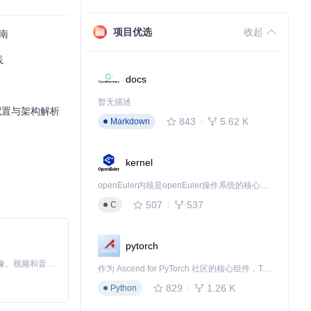
项目优选
收起
指南
践
docs
南
暂无描述
台配置与架构解析
843
5.62 K
Markdown
kernel
openEuler内核是openEuler操作系统的核心，既是系统性能与稳定性的基石，也是连接处理器、设备与服务的桥梁。
507
537
C
pytorch
MiniMax H3 是一个通用的全模态生成系统。它支持对由文本、图像、视频和音频组成的多模态上下文进行统一理解，并能生成分辨率高达 2K、时长可达 15 秒的带原生立体声音频的视频。得益于面向任务泛化的系统设计，H3 在预训练阶段就已具备广泛的多模态上下文理解与生成能力，能够出色地执行复杂的多模态指令。
作为 Ascend for PyTorch 社区的核心组件，TorchNPU 是昇腾专为 PyTorch 打造的深度学习适配插件，使 PyTorch 框架能够直接调用昇腾 NPU，为开发者提供昇腾 AI 处理器的超强算力。
829
1.26 K
Python