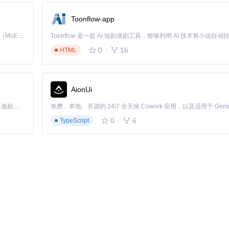
对标准印刷体中文的识别示例：
Toonflow-app
Kimi K3 是Kimi能力最强的模型：这是一个拥有 2.8 万亿参数的混合专家（MoE）模型，具备原生视觉理解能力，并支持 100 万 token 的上下文窗口。
0
16
HTML
AionUi
「源启盛夏」暑期校园开发者成长计划旨在激活校园开源力量，通过积分激励、认证扶持、资源倾斜等形式，引导高校组织和开发者完成「入驻 — 建项目 — 做贡献 — 获认证 — 得资源」的完整闭环。无论你是想带领社团入驻平台的组织者，还是希望用代码贡献证明自己的开发者，都能在这里找到属于你的成长路径。
0
6
TypeScript
transparent.png'
力尤为突出：