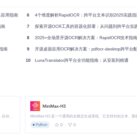
具应用指南
6
4个维度解析RapidOCR：跨平台文本识别2025实践
指南
7
探索开源OCR工具的容器化部署：从问题到跨平台实
8
2025+全场景开源OCR解决方案：RapidOCR技术指
战指南
9
开源桌面应用OCR解决方案：pdfocr-desktop跨平
10
LunaTranslator跨平台全功能指南：从安装到精通
transparent.png'
API设计遵循"开箱即用"原则，无需复杂配置即可获得高质量识别结果。
MiniMax-H3
Claude Code 的开源替代方案。连接任意大模型，编辑代码，运行命令，自动验证 — 全自动执行。用 Rust 构建，极致性能。 ｜ An open-source alternative to Claude Code. Connect any LLM, edit code, run commands, and verify changes — autonomously. Built in Rust for speed. Get Started
0
0
Python