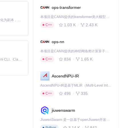
ops-transformer
本项目是CANN提供的transformer类大模型算子库，实现网络在NPU上加速计算。
Toonflow 是一款 AI 短剧漫剧工具，能够利用 AI 技术将小说自动转化为剧本，并结合 AI 生成的图片和视频，实现高效的短剧创作。借助 Toonflow，可以轻松完成从文字到影像的全流程，让短剧制作变得更加智能与便捷。
1.03 K
2.43 K
C++
ops-nn
本项目是CANN提供的神经网络类计算算子库，实现网络在NPU上加速计算。
834
1.65 K
C++
免费、本地、开源的 24/7 全天候 Cowork 应用，以及适用于 Gemini CLI、Claude Code、Codex、OpenCode、Qwen Code、Goose CLI、Auggie 等的 OpenClaw | 🌟 喜欢就点star吧
AscendNPU-IR
AscendNPU-IR是基于MLIR（Multi-Level Intermediate Representation）构建的，面向昇腾亲和算子编译时使用的中间表示，提供昇腾完备表达能力，通过编译优化提升昇腾AI处理器计算效率，支持通过生态框架使能昇腾AI处理器与深度调优
496
335
C++
jiuwenswarm
JiuwenSwarm 是一款基于openJiuwen开发的智能AI Agent，它能够将大语言模型的强大能力，通过你日常使用的各类通讯应用，直接延伸至你的指尖。
3.14 K
842
Python