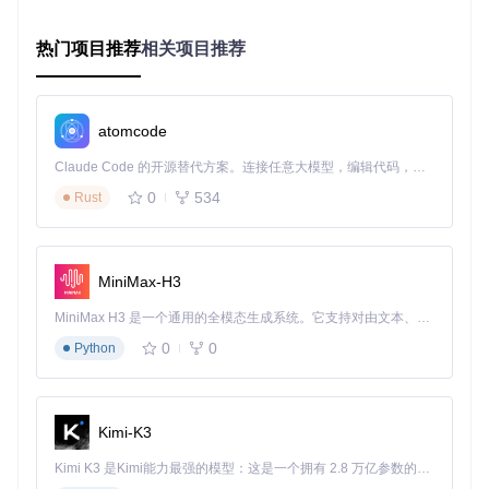
系统。
热门项目推荐
相关项目推荐
3. 共享内存实现
为了支持依赖System V共享内存的Windows应用，项目提供
了android_sysvshm模块。该模块的头文件定义在
android_sy
svshm/sys/shm.h
，实现了System V共享内存API的Android平
atomcode
台适配，确保需要进程间通信的应用能够正常工作。
Claude Code 的开源替代方案。连接任意大模型，编辑代码，运行命令，自动验证 — 全自动执行。用 Rust 构建，极致性能。 ｜ An open-source alternative to Claude Code. Connect any LLM, edit code, run commands, and verify changes — autonomously. Built in Rust for speed. Get Started
4. 图形渲染优化
0
534
Rust
Winlator整合了多种图形驱动和配置文件，位于
app/src/main/
assets/graphics_driver/
目录，包括Turnip、VirGL和Zink等Me
sa图形驱动。此外，还提供了DXVK和VKD3D等转换层，实现
DirectX到Vulkan的转换，显著提升了图形性能和兼容性。
MiniMax-H3
MiniMax H3 是一个通用的全模态生成系统。它支持对由文本、图像、视频和音频组成的多模态上下文进行统一理解，并能生成分辨率高达 2K、时长可达 15 秒的带原生立体声音频的视频。得益于面向任务泛化的系统设计，H3 在预训练阶段就已具备广泛的多模态上下文理解与生成能力，能够出色地执行复杂的多模态指令。
实战指南：如何配置和优化Winlator？
0
0
Python
环境准备
在使用Winlator之前，需要确保Android设备满足以下要求：
Kimi-K3
Android 8.0或更高版本
至少4GB RAM
Kimi K3 是Kimi能力最强的模型：这是一个拥有 2.8 万亿参数的混合专家（MoE）模型，具备原生视觉理解能力，并支持 100 万 token 的上下文窗口。
支持ARM64架构