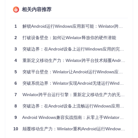
翻译
PRoot
：提供用户空间的chroot功能，创建隔离的Linux环
相关内容推荐
境
Mesa
：开源图形库，提供Turnip/Zink/VirGL等多种渲染后
1
解锁Android运行Windows应用新可能：Winlator跨平台兼容创新方案深度解析
端
这些组件协同工作，形成了完整的跨架构兼容解决方案。其
2
打破设备壁垒：如何让Winlator释放你的硬件潜能
中，Wine负责API转换，Box86/Box64处理指令集翻译，PRo
ot提供环境隔离，Mesa则处理图形渲染，共同构建了Window
3
突破边界：在Android设备上运行Windows应用的完整指南
s应用在Android上的运行环境。
4
重新定义移动生产力：Winlator跨平台技术颠覆Android运行Windows应用体验
关键技术突破
1. 指令集翻译技术
5
突破平台壁垒：Winlator让Android运行Windows应用的实现之路
Box86/Box64是Winlator实现架构兼容的核心。它们通过动态
6
突破系统边界：Winlator实现Android无缝运行Windows应用全指南
二进制翻译技术，实时将x86指令转换为ARM指令。这一过程
涉及复杂的指令映射和优化，以确保应用在ARM架构上的高效
7
Winlator跨平台运行引擎：重新定义移动生产力的无Root解决方案
运行。Box86/Box64不仅支持基本指令集转换，还针对游戏等
性能敏感型应用进行了专门优化。
8
突破边界：在Android设备上流畅运行Windows应用的创新方案
2. 音频系统适配
9
Android Windows兼容实战指南：从零上手Winlator跨平台应用运行神器
Android系统的音频架构与标准Linux有所不同，Winlator通过a
ndroid_alsa模块实现了ALSA音频系统的适配。该模块的核心
10
颠覆移动生产力：Winlator重构Android运行Windows应用的技术突破
实现位于
android_alsa/module_pcm_android_aserver.c
，通
过实现ALSA的PCM接口，将音频输出重定向到Android的音频