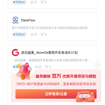
0
0
Python
至少10GB可用存储空间
基本配置步骤
从项目仓库获取最新版本代码：
DataFlow
git 
clone
基于大模型算子和工作流的高效文本大模型训练数据合成框架
0
4
Python
根据设备架构和应用需求，选择合适的Box86/Box64预
设。Winlator提供了Performance、Intermediate和Stabilit
y三种预设，分别针对性能、平衡和稳定性进行优化。
源启盛夏_AtomGit暑期开发者成长计划
配置图形驱动：根据设备GPU类型选择合适的图形驱动。
对于Adreno GPU，推荐使用Turnip驱动；对于其他GP
「源启盛夏」暑期校园开发者成长计划旨在激活校园开源力量，通过积分激励、认证扶持、资源倾斜等形式，引导高校组织和开发者完成「入驻 — 建项目 — 做贡献 — 获认证 — 得资源」的完整闭环。无论你是想带领社团入驻平台的组织者，还是希望用代码贡献证明自己的开发者，都能在这里找到属于你的成长路径。
U，可尝试VirGL或Zink驱动。
0
1
Markdown
调整环境变量：根据应用需求，配置必要的环境变量。例
如，对于老游戏，可设置
MESA_EXTENSION_MAX_YEAR=2
003
以提高兼容性。
700万+用户深度参与代码创作，更多精彩内容等你共创
py-xiaozhi
性能优化策略
基于Python的Xiaozhi AI，适用于想要完整Xiaozhi体验而无需拥有专用硬件的用户。
立即登录/注册
Winlator提供了多种性能优化选项，可根据应用类型进行配
0
1
Python
置：