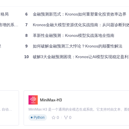
析格局
6
金融预测新范式：Kronos如何重塑量化投资效率边界
的系统方法
7
Kronos金融大模型资源优化实战指南：从问题诊断到
8
革新性金融预测：Kronos模型实战落地全指南
径
9
如何破解金融预测三大悖论？Kronos的颠覆性解法
测验证
10
破解3大金融预测困境：Kronos让AI模型实现稳定盈利
练
MiniMax-H3
Claude Code 的开源替代方案。连接任意大模型，编辑代码，运行命令，自动验证 — 全自动执行。用 Rust 构建，极致性能。 ｜ An open-source alternative to Claude Code. Connect any LLM, edit code, run commands, and verify changes — autonomously. Built in Rust for speed. Get Started
0
0
Python