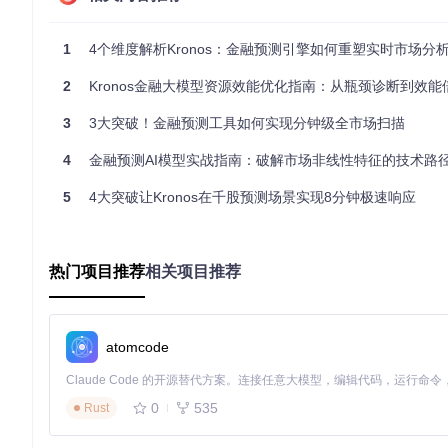
输入数据缓存：(窗口长度 × 批次大小 × 特征数) × 4字节
优化器状态：约为模型参数的3倍（使用AdamW时）
1
4个维度解析Kronos：金融预测引擎如何重塑实时市场分
以下是三种典型应用场景的硬件配置建议：
2
Kronos金融大模型资源效能优化指南：从瓶颈诊断到效能倍增
🔧
快速验证场景
3
3大突破！金融预测工具如何实现分钟级全市场扫描
窗口长度：90步
批次大小：50
4
金融预测AI模型实战指南：破解市场非线性特征的技术路
最低配置：12GB显存（如RTX 3080）
适用任务：
examples/prediction_example.py
中的基础预
5
4大突破让Kronos在千股预测场景实现8分钟极速响应
⚙️
标准训练场景
窗口长度：512步
热门项目推荐
相关项目推荐
批次大小：32
推荐配置：24GB显存（如RTX A6000）
适用任务：
finetune/train_predictor.py
的常规模型训
atomcode
📊
深度优化场景
窗口长度：1024步
0
535
Rust
批次大小：16
高端配置：40GB显存（如A100）