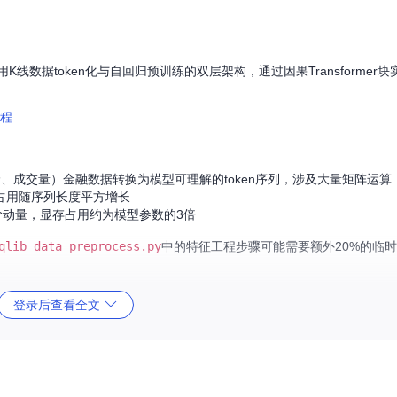
线数据token化与自回归预训练的双层架构，通过因果Transformer
、成交量）金融数据转换为模型可理解的token序列，涉及大量矩阵运算
占用随序列长度平方增长
阶动量，显存占用约为模型参数的3倍
qlib_data_preprocess.py
中的特征工程步骤可能需要额外20%的临
登录后查看全文
可通过以下公式估算：
状态(GB)