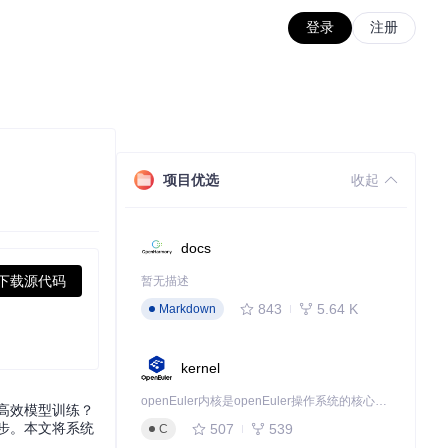
登录
注册
项目优选
收起
docs
下载源代码
暂无描述
843
5.64 K
Markdown
kernel
openEuler内核是openEuler操作系统的核心，既是系统性能与稳定性的基石，也是连接处理器、设备与服务的桥梁。
高效模型训练？
步。本文将系统
507
539
C