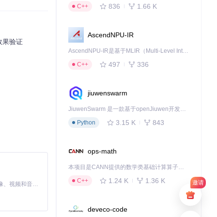
836
1.66 K
C++
AscendNPU-IR
效果验证
AscendNPU-IR是基于MLIR（Multi-Level Intermediate Representation）构建的，面向昇腾亲和算子编译时使用的中间表示，提供昇腾完备表达能力，通过编译优化提升昇腾AI处理器计算效率，支持通过生态框架使能昇腾AI处理器与深度调优
497
336
C++
jiuwenswarm
JiuwenSwarm 是一款基于openJiuwen开发的智能AI Agent，它能够将大语言模型的强大能力，通过你日常使用的各类通讯应用，直接延伸至你的指尖。
3.15 K
843
Python
ops-math
本项目是CANN提供的数学类基础计算算子库，实现网络在NPU上加速计算。
1.24 K
1.36 K
C++
邀请
MiniMax H3 是一个通用的全模态生成系统。它支持对由文本、图像、视频和音频组成的多模态上下文进行统一理解，并能生成分辨率高达 2K、时长可达 15 秒的带原生立体声音频的视频。得益于面向任务泛化的系统设计，H3 在预训练阶段就已具备广泛的多模态上下文理解与生成能力，能够出色地执行复杂的多模态指令。
deveco-code