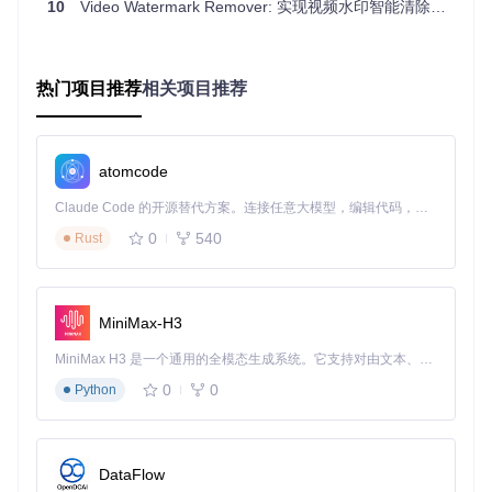
10
Video Watermark Remover: 实现视频水印智能清除的开源多媒体解决方案
收藏的珍贵影像资料常因版权水印影响观赏体验。Video Wate
rmark Remover提供了无损修复方案，能够智能识别并填补水
印区域，使修复后的视频画面自然流畅。无论是家庭录像中的
日期标记，还是下载视频的平台标识，都能得到有效处理，让
热门项目推荐
相关项目推荐
珍贵影像重获纯净观感。
💡
实操小贴士
：对于画质较低的老视频，建议先进行适当降噪
处理再去除水印，以获得更自然的修复效果。处理后建议对比
atomcode
原视频关键帧，确认水印已完全消除。
Claude Code 的开源替代方案。连接任意大模型，编辑代码，运行命令，自动验证 — 全自动执行。用 Rust 构建，极致性能。 ｜ An open-source alternative to Claude Code. Connect any LLM, edit code, run commands, and verify changes — autonomously. Built in Rust for speed. Get Started
效果展示：见证水印消失的神奇时刻
0
540
Rust
视频去水印效果对比：左侧为带水印原始帧，可见左上角"Wat
ermark (TM)"文字标识及黄色曲线水印；右侧为处理后效果，
MiniMax-H3
水印已完全消除，背景山脉纹理和人物细节完整保留，画面自
然无修复痕迹。
MiniMax H3 是一个通用的全模态生成系统。它支持对由文本、图像、视频和音频组成的多模态上下文进行统一理解，并能生成分辨率高达 2K、时长可达 15 秒的带原生立体声音频的视频。得益于面向任务泛化的系统设计，H3 在预训练阶段就已具备广泛的多模态上下文理解与生成能力，能够出色地执行复杂的多模态指令。
0
0
技术原理解析：水印去除的智能之道
Python
展开查看技术细节
DataFlow
对比分析：工具适用范围与局限性