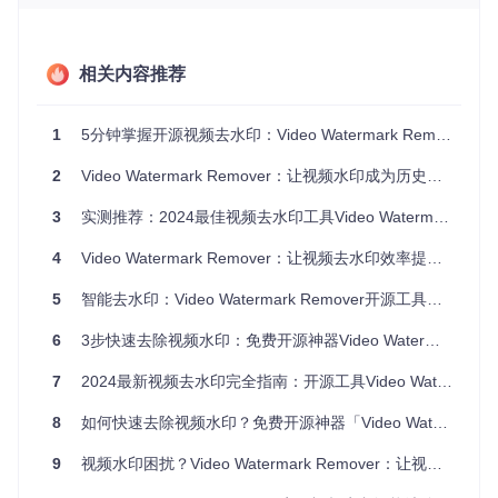
自媒体创作者：3分钟净化素材
对于频繁处理网络素材的自媒体人而言，去除视频水印是日常
工作的必要环节。Video Watermark Remover提供了极简的处
相关内容推荐
理流程：只需准备好原始视频文件，执行自动化处理脚本，即
可在一杯咖啡的时间内获得无水印素材。工具特别适用于处理
固定位置的版权标识、平台水印等静态干扰元素，处理后的视
1
5分钟掌握开源视频去水印：Video Watermark Remover深度体验
频保持原始分辨率与色彩还原度，完全满足二次创作需求。
2
Video Watermark Remover：让视频水印成为历史的智能解决方案
💡
实操小贴士
：处理前建议将视频文件统一存放于单独文件
夹，并备份原始素材，避免误操作导致文件丢失。对于多个相
3
实测推荐：2024最佳视频去水印工具Video Watermark Remover深度评测
似水印的视频，可批量设置参数以保持处理风格一致。
教育工作者：打造无干扰教学内容
4
Video Watermark Remover：让视频去水印效率提升90%的开源解决方案
教学视频中的台标、日期戳等元素往往分散学生注意力。通过
5
智能去水印：Video Watermark Remover开源工具全方位使用指南
本工具，教育工作者可快速清理教学素材中的干扰元素，使学
生专注于核心内容。工具对文字类水印的识别尤为精准，能有
6
3步快速去除视频水印：免费开源神器Video Watermark Remover一键搞定
效去除视频角落的文字标识，同时保持板书、PPT等教学内容
的清晰度，帮助打造更专业的教学资源库。
7
2024最新视频去水印完全指南：开源工具Video Watermark Remover深度评测
💡
实操小贴士
：处理包含文字的教学视频时，可适当调整检测
8
如何快速去除视频水印？免费开源神器「Video Watermark Remover」一键搞定！
阈值以提高文字水印的识别准确率。对于长时间教学视频，建
议分段处理以优化内存占用。
9
视频水印困扰？Video Watermark Remover：让视频重获纯净的智能解决方案
内容收藏者：保存纯净影像记忆