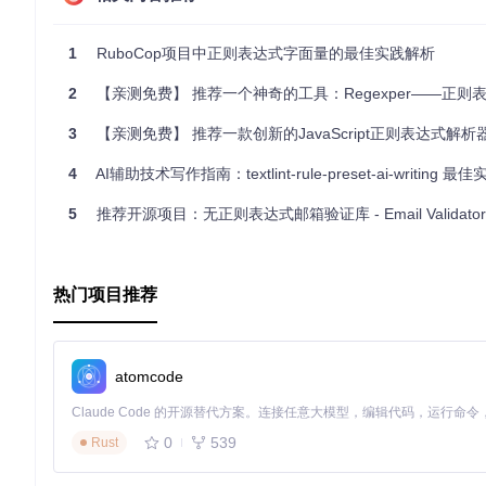
总的来说，Regex Cheatsheet 是一款值得信赖的正则
么这个项目无疑是你必备的参考资料。现在就去
项目主页
体验一
1
RuboCop项目中正则表达式字面量的最佳实践解析
2
【亲测免费】 推荐一个神奇的工具：Regexper——正则表达式可
3
【亲测免费】 推荐一款创新的JavaScript正则表达式解析器和可视化工具 —— R
4
AI辅助技术写作指南：textlint-rule-preset-ai-writing 最佳
5
推荐开源项目：无正则表达式邮箱验证库 - Email Validator
热门项目推荐
atomcode
0
539
Rust