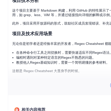
项目技术分析
这个项目主要基于 Markdown 构建，利用 GitHub 的特性展
用，如 grep、less、ViM 等，并通过链接指向详细的解释或示例
此外，项目采用开放源码的形式，鼓励社区成员发现错误、补充
项目及技术应用场景
无论你是初学者还是经验丰富的开发者，Regex Cheatsheet
在各种命令行工具之间切换时，需要快速适应不同Regex语法
编程时遇到对某种特定语言的Regex不熟悉的问题。
教授他人Regex基础知识时，需要一个简明易懂的参考材料。
这都是 Regex Cheatsheet 大显身手的时候。
项目特点
覆盖全面
：包含了Perl、POSIX和ViM等多种正则表达式语法
对比清晰
：同一功能在不同环境下的表现一目了然。
互动性强
：作为GitHub上的开源项目，任何人都可以参与改
轻量级
：Markdown格式易于阅读，网页版本便于在线查阅。
相关内容推荐