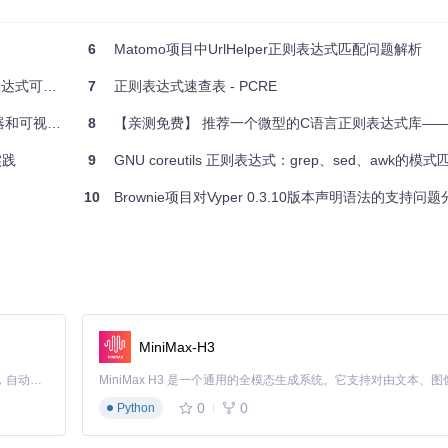
表达式学习和查询工具，将大大提升你在处理文本工作时的效率。如果你常常与Re
下吧！
6
Matomo项目中UrlHelper正则表达式匹配问题解析
视化神器
7
正则表达式速查表 - PCRE
egulex
8
【亲测免费】 推荐一个微型的C语言正则表达式库——tiny-
实践
9
GNU coreutils 正则表达式：grep、sed、awk的模式
10
Brownie项目对Vyper 0.3.10版本声明语法的支持问
MiniMax-H3
Claude Code 的开源替代方案。连接任意大模型，编辑代码，运行命令，自动验证 — 全自动执行。用 Rust 构建，极致性能。 ｜ An open-source alternative to Claude Code. Connect any LLM, edit code, run commands, and verify changes — autonomously. Built in Rust for speed. Get Started
0
0
Python