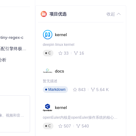
gex打交道，那
项目优选
收起
kernel
regex-c
deepin linux kernel
匹配引擎终极指南
33
16
C
题分析
docs
暂无描述
843
5.64 K
Markdown
kernel
MiniMax H3 是一个通用的全模态生成系统。它支持对由文本、图像、视频和音频组成的多模态上下文进行统一理解，并能生成分辨率高达 2K、时长可达 15 秒的带原生立体声音频的视频。得益于面向任务泛化的系统设计，H3 在预训练阶段就已具备广泛的多模态上下文理解与生成能力，能够出色地执行复杂的多模态指令。
openEuler内核是openEuler操作系统的核心，既是系统性能与稳定性的基石，也是连接处理器、设备与服务的桥梁。
507
540
C