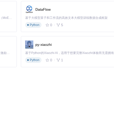
DataFlow
Kimi K3 是Kimi能力最强的模型：这是一个拥有 2.8 万亿参数的混合专家（MoE）模型，具备原生视觉理解能力，并支持 100 万 token 的上下文窗口。
基于大模型算子和工作流的高效文本大模型训练数据合成框架
0
5
Python
py-xiaozhi
「源启盛夏」暑期校园开发者成长计划旨在激活校园开源力量，通过积分激励、认证扶持、资源倾斜等形式，引导高校组织和开发者完成「入驻 — 建项目 — 做贡献 — 获认证 — 得资源」的完整闭环。无论你是想带领社团入驻平台的组织者，还是希望用代码贡献证明自己的开发者，都能在这里找到属于你的成长路径。
0
1
Python