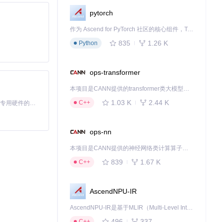
pytorch
作为 Ascend for PyTorch 社区的核心组件，TorchNPU 是昇腾专为 PyTorch 打造的深度学习适配插件，使 PyTorch 框架能够直接调用昇腾 NPU，为开发者提供昇腾 AI 处理器的超强算力。
835
1.26 K
Python
ops-transformer
本项目是CANN提供的transformer类大模型算子库，实现网络在NPU上加速计算。
1.03 K
2.44 K
C++
基于Python的Xiaozhi AI，适用于想要完整Xiaozhi体验而无需拥有专用硬件的用户。
ops-nn
本项目是CANN提供的神经网络类计算算子库，实现网络在NPU上加速计算。
839
1.67 K
C++
AscendNPU-IR
AscendNPU-IR是基于MLIR（Multi-Level Intermediate Representation）构建的，面向昇腾亲和算子编译时使用的中间表示，提供昇腾完备表达能力，通过编译优化提升昇腾AI处理器计算效率，支持通过生态框架使能昇腾AI处理器与深度调优
496
337
C++