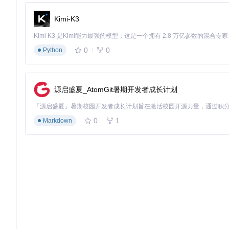
Kimi-K3
0
0
Python
源启盛夏_AtomGit暑期开发者成长计划
0
1
Markdown