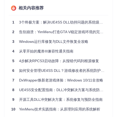
注册表混乱
案例分析
：Photoshop与Premiere同时安装时易出现msvcp
相关内容推荐
110.dll冲突
DLL故障的技术本质
1
3个终极方案：解决UE4SS DLL劫持问题的系统级修复指南
DLL（动态链接库）就像是系统的"共享工具箱"，多个程序可
以共用同一套工具（DLL文件）。当这套"工具箱"出现以下问
2
告别崩溃：YimMenu打造GTA V稳定游戏环境的完整指南
题时就会引发故障：
3
Windows运行库修复与DLL文件恢复全攻略
版本不兼容
：就像不同品牌的插座无法共用，新版软件需要
的DLL版本与系统中已安装的不匹配
4
从零开始的魔兽III兼容性通关指南
文件损坏
：DLL文件被病毒感染或意外删除，如同工具箱里
的工具被损坏
5
4步解决RPCS3启动故障：从报错代码到根源修复
注册信息错误
：系统注册表中记录的DLL位置信息错误，导
致程序找不到需要的"工具"
6
如何安全管理UE4SS DLL？游戏修改者的系统防护指南
分层解决方案：从快速修复到深度维护
7
DxWrapper焕新老游戏体验：Windows 10/11全攻略
家庭用户版：三步简易修复法
8
UE4SS安全配置指南：DLL冲突解决方案与系统防护策略
🔧 基础修复：系统自带工具
9
开源工具DLL冲突解决方案：系统修复与预防全指南
适用场景：简单DLL缺失或注册问题 操作步骤：
10
YimMenu技术实践指南：从原理到应用的系统解析
打开命令提示符（管理员模式）
执行系统文件检查命令：