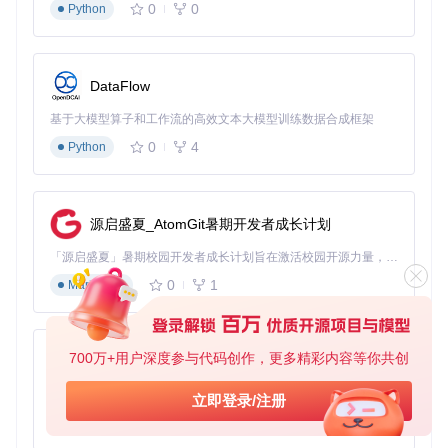
0
0
Python
打开命令提示符（管理员模式）
执行注册命令：
DataFlow
基于大模型算子和工作流的高效文本大模型训练数据合成框架
（参数含义：regsvr32 是Windows的DLL注册工具） 3. 等待
提示"DllRegisterServer在msvcp140.dll已成功"
0
4
Python
验证方法：再次运行程序，如仍有问题尝试重启电脑
企业部署版：批量解决方案
🔧 网络部署工具
源启盛夏_AtomGit暑期开发者成长计划
适用场景：企业内网多台电脑需要统一修复 操作步骤：
「源启盛夏」暑期校园开发者成长计划旨在激活校园开源力量，通过积分激励、认证扶持、资源倾斜等形式，引导高校组织和开发者完成「入驻 — 建项目 — 做贡献 — 获认证 — 得资源」的完整闭环。无论你是想带领社团入驻平台的组织者，还是希望用代码贡献证明自己的开发者，都能在这里找到属于你的成长路径。
0
1
Markdown
下载项目中的批量修复工具包：
进入工具目录：
700万+用户深度参与代码创作，更多精彩内容等你共创
py-xiaozhi
cd
基于Python的Xiaozhi AI，适用于想要完整Xiaozhi体验而无需拥有专用硬件的用户。
立即登录/注册
执行网络部署命令：
0
1
Python
7
zSfx_x86_x64.
cmd