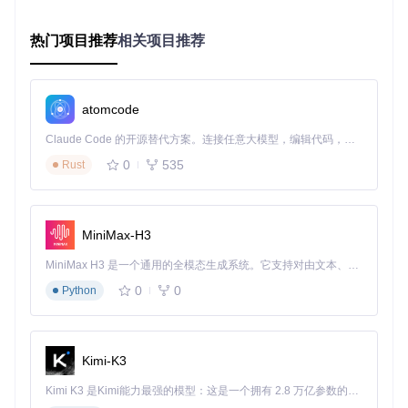
热门项目推荐
相关项目推荐
（参数含义：/scannow 表示立即扫描并修复系统文件） 3. 重
启电脑后检查问题是否解决
atomcode
验证方法：重新运行之前出错的程序，观察是否仍有DLL相关
错误提示
Claude Code 的开源替代方案。连接任意大模型，编辑代码，运行命令，自动验证 — 全自动执行。用 Rust 构建，极致性能。 ｜ An open-source alternative to Claude Code. Connect any LLM, edit code, run commands, and verify changes — autonomously. Built in Rust for speed. Get Started
🔧 针对性修复：运行库重装
0
535
Rust
适用场景：明确提示特定VC++运行库相关DLL缺失 操作步
骤：
MiniMax-H3
从微软官网下载对应版本的Visual C++ Redistributable
卸载系统中已安装的同版本运行库
MiniMax H3 是一个通用的全模态生成系统。它支持对由文本、图像、视频和音频组成的多模态上下文进行统一理解，并能生成分辨率高达 2K、时长可达 15 秒的带原生立体声音频的视频。得益于面向任务泛化的系统设计，H3 在预训练阶段就已具备广泛的多模态上下文理解与生成能力，能够出色地执行复杂的多模态指令。
安装下载的运行库文件
0
0
Python
验证方法：在"控制面板→程序和功能"中确认运行库已正确安
装
🔧 高级修复：DLL注册修复
Kimi-K3
适用场景：提示"DLL注册失败"或"无法找到入口点" 操作步
Kimi K3 是Kimi能力最强的模型：这是一个拥有 2.8 万亿参数的混合专家（MoE）模型，具备原生视觉理解能力，并支持 100 万 token 的上下文窗口。
骤：