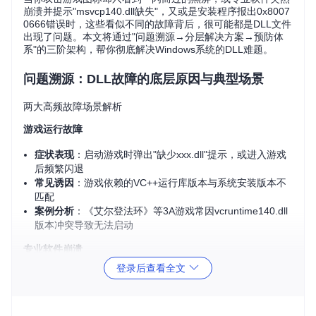
崩溃并提示"msvcp140.dll缺失"，又或是安装程序报出0x8007
0666错误时，这些看似不同的故障背后，很可能都是DLL文件
出现了问题。本文将通过"问题溯源→分层解决方案→预防体
系"的三阶架构，帮你彻底解决Windows系统的DLL难题。
问题溯源：DLL故障的底层原因与典型场景
两大高频故障场景解析
游戏运行故障
症状表现
：启动游戏时弹出"缺少xxx.dll"提示，或进入游戏
后频繁闪退
常见诱因
：游戏依赖的VC++运行库版本与系统安装版本不
匹配
案例分析
：《艾尔登法环》等3A游戏常因vcruntime140.dll
版本冲突导致无法启动
专业软件崩溃
登录后查看全文
症状表现
：AutoCAD、Adobe系列等专业软件启动后无响应
或意外退出
常见诱因
：多个软件安装了不同版本的同一DLL文件，造成