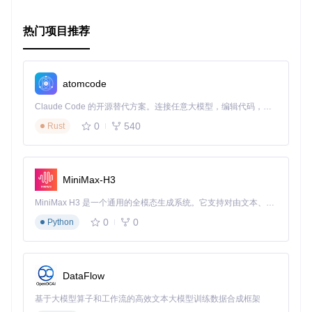
## 明确特点
热门项目推荐
-
**易于理解**
-
**历史价值**
-
**社区资源**
：尽管项目不再维护，但SRS项目整体仍有广泛的社区支持。
atomcode
在开始新的旅程前，不妨先回顾一下过去的足迹。SRS-SEA，正是这样一个
Claude Code 的开源替代方案。连接任意大模型，编辑代码，运行命令，自动验证 — 全自动执行。用 Rust 构建，极致性能。 ｜ An open-source alternative to Claude Code. Connect any LLM, edit code, run commands, and verify changes — autonomously. Built in Rust for speed. Get Started
0
540
Rust
以上就是对SRS-SEA项目的详细介绍和推荐，希望对你有所帮
助。
MiniMax-H3
MiniMax H3 是一个通用的全模态生成系统。它支持对由文本、图像、视频和音频组成的多模态上下文进行统一理解，并能生成分辨率高达 2K、时长可达 15 秒的带原生立体声音频的视频。得益于面向任务泛化的系统设计，H3 在预训练阶段就已具备广泛的多模态上下文理解与生成能力，能够出色地执行复杂的多模态指令。
0
0
Python
DataFlow
基于大模型算子和工作流的高效文本大模型训练数据合成框架