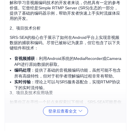
解和学习音视频编码技术的开发者来说，仍然具有一定的参考
价值。它曾经是Simple RTMP Server (SRS)生态的一部分，
提供了基础的编码器示例，帮助开发者快速上手实时流媒体应
用的开发。
2、项目技术分析
SRS-SEA的核心在于展示了如何在Android平台上实现音视频
数据的捕获和编码。尽管已被标记为废弃，但它包含了以下关
键组件和技术：
音视频捕获
：利用Android系统的MediaRecorder或Camera
API进行原始数据的获取。
编码处理
：提供了基础的音视频编码功能，虽然可能不包含
所有高级特性，但对于初学者理解编码过程非常有帮助。
实时传输
：理论上可以与SRS服务器配合，实现RTMP协议
下的实时流传输。
3、项目及技术应用场景
如果你正在寻找一个起点来探索以下领域，SRS-SEA可能是你
的不错选择：
登录后查看全文
移动直播应用开发
：对Android平台上的音视频编码和传输
感兴趣的开发者。
教育与培训
：用于教学实时流媒体技术的基础知识。