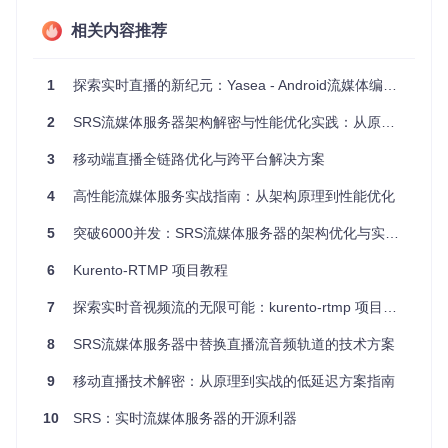
研究项目
：为分析和改进现有编码算法提供基础代码库。
相关内容推荐
4、项目特点
简洁明了
：作为示例项目，代码结构清晰，便于理解和学
习。
1
探索实时直播的新纪元：Yasea - Android流媒体编码神器
历史参考
：了解早期Android音视频编码实践，对比现代解
决方案的进步。
2
SRS流媒体服务器架构解密与性能优化实践：从原理到高并发落地
社区支持
：虽已不再更新，但其主项目SRS有活跃的社区，
可寻求相关的技术讨论和帮助。
3
移动端直播全链路优化与跨平台解决方案
请注意，由于SRS-SEA已被标记为废弃，并且团队推荐使用Y
4
高性能流媒体服务实战指南：从架构原理到性能优化
ASEA，因此在实际项目中建议考虑采用更为稳定和功能强大
的YASEA。然而，对于学习和研究，SRS-SEA仍是一个值得
5
突破6000并发：SRS流媒体服务器的架构优化与实践指南
浏览的开源资源。
6
Kurento-RTMP 项目教程
# 探索实时编码的过去：SRS-SEA
---

7
探索实时音视频流的无限可能：kurento-rtmp 项目推荐
SRS-SEA，这个曾经作为SRS生态系统一部分的Android音视频编码示例
8
SRS流媒体服务器中替换直播流音频轨道的技术方案
## 技术基石
9
移动直播技术解密：从原理到实战的低延迟方案指南
SRS-SEA揭示了如何在Android设备上操作媒体数据。通过捕获和
10
SRS：实时流媒体服务器的开源利器
## 实际应用
不论你是想构建自己的直播应用，还是在教育环境中教授相关技术，SRS-S