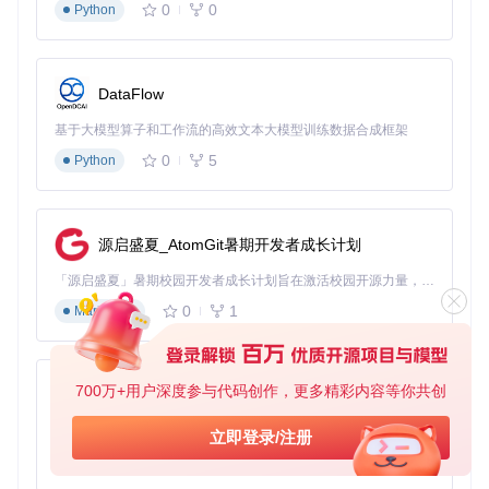
0
0
Python
常见配置误区解析
错误配置
优化方案
效果提升
DataFlow
未指定文件
减少40%无关
添加
exclude: ["node_
基于大模型算子和工作流的高效文本大模型训练数据合成框架
排除规则
文件扫描
modules/**"]
0
5
Python
全局启用严
降低25%误判
按模块设置
strict: tru
格模式
率
e
静态定义依
使用
version: "aut
解决80%版本
源启盛夏_AtomGit暑期开发者成长计划
赖版本
o"
动态适配
兼容问题
「源启盛夏」暑期校园开发者成长计划旨在激活校园开源力量，通过积分激励、认证扶持、资源倾斜等形式，引导高校组织和开发者完成「入驻 — 建项目 — 做贡献 — 获认证 — 得资源」的完整闭环。无论你是想带领社团入驻平台的组织者，还是希望用代码贡献证明自己的开发者，都能在这里找到属于你的成长路径。
配置模板选择决策树
0
1
Markdown
根据项目特征选择适配模板：
项目规模
：
700万+用户深度参与代码创作，更多精彩内容等你共创
py-xiaozhi
小型项目 → 基础模板（
AGENTS.md
）
基于Python的Xiaozhi AI，适用于想要完整Xiaozhi体验而无需拥有专用硬件的用户。
立即登录/注册
中大型项目 → 模块化模板（
templates/advanced/
）
0
1
Python
技术栈类型
：