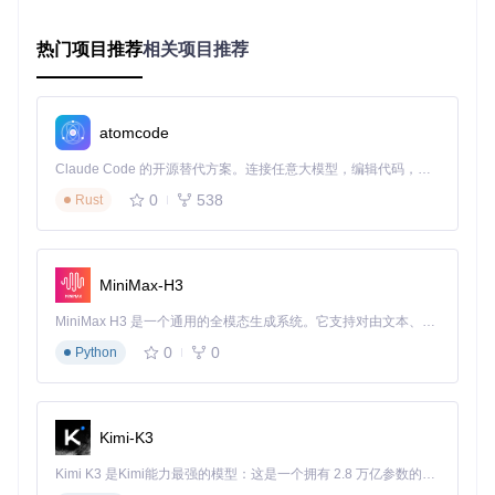
全栈项目配置策略
热门项目推荐
相关项目推荐
采用模块化配置方案，将前后端配置分离为独立模块：
后端服务：配置API文档路径与数据库交互规则
前端应用：设置状态管理与UI组件库偏好
atomcode
部署流程：定义构建命令与环境变量注入规则
Claude Code 的开源替代方案。连接任意大模型，编辑代码，运行命令，自动验证 — 全自动执行。用 Rust 构建，极致性能。 ｜ An open-source alternative to Claude Code. Connect any LLM, edit code, run commands, and verify changes — autonomously. Built in Rust for speed. Get Started
实施路径：5分钟快速部署流程
0
538
Rust
部署步骤
获取模板库
git 
clone
MiniMax-H3
选择基础模板
MiniMax H3 是一个通用的全模态生成系统。它支持对由文本、图像、视频和音频组成的多模态上下文进行统一理解，并能生成分辨率高达 2K、时长可达 15 秒的带原生立体声音频的视频。得益于面向任务泛化的系统设计，H3 在预训练阶段就已具备广泛的多模态上下文理解与生成能力，能够出色地执行复杂的多模态指令。
根据项目类型从以下目录选择模板：
0
0
Python
前端项目：
components/
目录下的框架适配模板
全栈应用：
pages/
目录中的完整项目结构模板
参数定制
修改模板中的三大核心配置块：
Kimi-K3
[project]
：项目基本信息与技术栈声明
[agent]
：AI行为约束与响应模式设置
Kimi K3 是Kimi能力最强的模型：这是一个拥有 2.8 万亿参数的混合专家（MoE）模型，具备原生视觉理解能力，并支持 100 万 token 的上下文窗口。
[integration]
：第三方工具对接参数