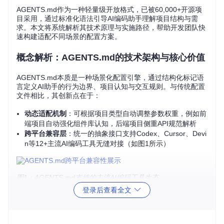
AGENTS.md作为一种轻量级开放格式，已被60,000+开源项
目采用，通过标准化语法引导AI编码助手理解项目结构与需
求。本文将系统解析其技术原理与实施路径，帮助开发团队快
速构建适配不同场景的配置方案。
概念解析：AGENTS.md的技术架构与核心价值
AGENTS.md本质是一种场景化配置引擎，通过结构化标记语
言定义AI助手的行为边界、项目认知与交互规则。与传统配置
文件相比，其创新点在于：
动态适配机制
：可根据项目类型自动调整参数权重，例如前
端项目自动强化组件库认知，后端项目侧重API规范解析
跨平台兼容层
：统一的抽象接口支持Codex、Cursor、Devi
n等12+主流AI编码工具无缝对接（如图1所示）
图1：AGENTS.md支持的主流AI编码工具生态
登录后查看全文
价值呈现：低代码配置与跨平台兼容的双重优势
低代码配置：从"重复造轮子"到"模板化部署"