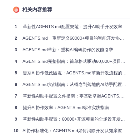
传统AI助手配置需手动编写数十项参数，而AGENTS.md通过
相关内容推荐
预设模板将配置工作量降低80%。以React项目为例，仅需修
改3处核心参数即可完成定制：
1
革新性AGENTS.md配置规范：提升AI助手开发效率的实践指南
技术栈声明：指定React版本与状态管理方案
代码风格约束：集成ESLint规则与组件命名规范
2
AGENTS.md：重新定义60000+项目的智能开发协同范式
文件结构映射：定义页面/组件/工具函数的路径规则
跨平台兼容：一次配置多工具复用
3
AGENTS.md革新：重构AI编码协作的效能引擎——解决工具理解鸿沟与团队知识沉淀矛盾
通过抽象层设计，AGENTS.md配置可在不同AI工具间无损迁
4
AGENTS.md完整指南：简单格式驱动60,000+项目的AI协作革命
移。测试数据显示，同一套配置在VS Code Copilot与Cursor
中的执行一致性达92%，解决了工具切换导致的配置失效问
5
告别AI协作低效困境：AGENTS.md革新开发流程的实战指南
题。
6
AGENTS.md实战指南：从概念到落地的AI助手配置手册
场景应用：如何为不同项目类型配置AGENTS.
md
7
革新性AI助手配置文件指南：零基础掌握AGENTS.md模板库
8
提升AI协作效率：AGENTS.md标准实践指南
前端项目配置要点
组件库适配
：在
components/
目录下配置组件自动导入规
9
革新性AI助手配置：60000+开源项目的全场景开发效率解决方案
则
样式系统集成
：通过
styles/globals.css
定义主题变量
10
AI协作标准化：AGENTS.md如何消除开发认知摩擦
映射
路由规则声明
：在
pages/
目录中设置页面路由与权限控制