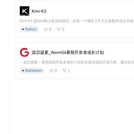
检查世界完整性，确保没有损坏的区域文件
Kimi-K3
转换参数配置
java -jar chunker-cli.jar --
source
0
0
Python
监控转换过程
观察控制台输出的进度信息
源启盛夏_AtomGit暑期开发者成长计划
注意是否有警告或错误提示
大型世界可使用
--verbose
参数查看详细日志
0
1
Markdown
⚠️
常见误区
：许多用户忽视转换前的备份步骤，这可能导致原始
跨版本兼容性检测
预转换检查工具
专业转换工具提供了预检查功能，可在实际转换前识别潜在的兼