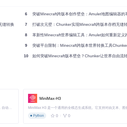
同时处理多个区域文件，大幅提升转换效率。这种架构特别适合处理包含
。
6
突破Minecraft跨版本创作壁垒：Amulet地图编辑器
界无缝转换
7
打破次元壁：Chunker实现Minecraft跨版本存档无
8
革新性Minecraft世界编辑工具：Amulet如何重新
9
突破平台限制：Minecraft跨版本世界转换工具Chunk
10
如何突破Minecraft版本壁垒？Chunker让世界自由流
MiniMax-H3
Claude Code 的开源替代方案。连接任意大模型，编辑代码，运行命令，自动验证 — 全自动执行。用 Rust 构建，极致性能。 ｜ An open-source alternative to Claude Code. Connect any LLM, edit code, run commands, and verify changes — autonomously. Built in Rust for speed. Get Started
0
0
Python
目录）