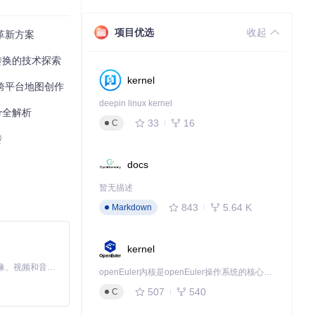
复杂结构和大量
项目优选
收起
的革新方案
缝转换的技术探索
kernel
定义跨平台地图创作
deepin linux kernel
er全解析
33
16
C
转
docs
暂无描述
843
5.64 K
Markdown
kernel
MiniMax H3 是一个通用的全模态生成系统。它支持对由文本、图像、视频和音频组成的多模态上下文进行统一理解，并能生成分辨率高达 2K、时长可达 15 秒的带原生立体声音频的视频。得益于面向任务泛化的系统设计，H3 在预训练阶段就已具备广泛的多模态上下文理解与生成能力，能够出色地执行复杂的多模态指令。
openEuler内核是openEuler操作系统的核心，既是系统性能与稳定性的基石，也是连接处理器、设备与服务的桥梁。
507
540
C