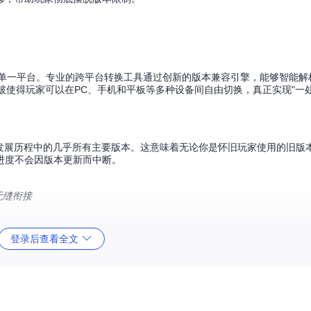
禁锢在单一平台。专业的跨平台转换工具通过创新的版本兼容引擎，能够智能
突破使得玩家可以在PC、手机和平板等多种设备间自由切换，真正实现"一
ecraft发展历程中的几乎所有主要版本。这意味着无论你是怀旧玩家使用的旧
进度不会因版本更新而中断。
无缝衔接
登录后查看全文
不同版本间的方块ID差异，还能智能处理方块状态、属性及特殊数据。例如
态等属性，确保视觉效果和功能的一致性。