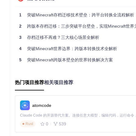
面对大型世界文件，转换工具采用先进的多线程处理技术，能够
实体的大型世界，将原本需要数小时的转换过程缩短至几十分钟
1
突破Minecraft存档迁移技术壁垒：跨平台转换全流程解析
2
跨版本存档迁移：三步突破平台壁垒，实现Minecraft世
实战案例：从Java版到基岩版的迁移之旅
3
存档迁移不再难？三大核心场景全解析
准备工作与环境配置
4
突破Minecraft世界边界：跨版本转换技术全解析
在开始转换前，需要确保系统满足以下条件：
5
安装Java 17或更高版本
突破Minecraft跨版本壁垒的世界转换解决方案
至少8GB可用内存（大型世界建议16GB）
充足的磁盘空间（目标文件通常比源文件大30%）
获取转换工具的官方版本：
热门项目推荐
相关项目推荐
git 
clone
完整转换流程
atomcode
世界文件准备
0
539
Rust
定位Java版世界文件夹（通常位于
.minecraft/saves/
对原始世界进行备份（建议使用压缩包形式）