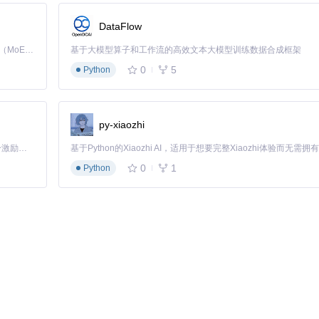
DataFlow
Kimi K3 是Kimi能力最强的模型：这是一个拥有 2.8 万亿参数的混合专家（MoE）模型，具备原生视觉理解能力，并支持 100 万 token 的上下文窗口。
基于大模型算子和工作流的高效文本大模型训练数据合成框架
0
5
Python
py-xiaozhi
「源启盛夏」暑期校园开发者成长计划旨在激活校园开源力量，通过积分激励、认证扶持、资源倾斜等形式，引导高校组织和开发者完成「入驻 — 建项目 — 做贡献 — 获认证 — 得资源」的完整闭环。无论你是想带领社团入驻平台的组织者，还是希望用代码贡献证明自己的开发者，都能在这里找到属于你的成长路径。
0
1
Python
世界文件损坏时无法恢复。始终在转换前创建完整备份，这是数据安全的
容性问题：