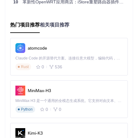
搭好架子再摆放物品。
10
革新性OpenWRT应用商店：iStore重塑路由器插件管理体验
二、方案设计：选择最适合你的安装策略
热门项目推荐
相关项目推荐
一键脚本 vs 手动安装：如何选择？
iStore提供两种安装方案，就像点餐时的"套餐"和"单点"选项。
一键脚本安装适合大多数用户，如同点套餐既方便又省心；手
动安装则适合网络受限环境，好比单点菜品可以精确控制每样
atomcode
食材。
Claude Code 的开源替代方案。连接任意大模型，编辑代码，运行命令，自动验证 — 全自动执行。用 Rust 构建，极致性能。 ｜ An open-source alternative to Claude Code. Connect any LLM, edit code, run commands, and verify changes — autonomously. Built in Rust for speed. Get Started
决策指南
：当你的路由器可以正常访问互联网，且对命令行操
0
536
Rust
作不熟悉时，选择一键脚本安装；当网络环境特殊（如企业内
网、特殊代理设置）或需要自定义安装路径时，选择手动安装
方案。
MiniMax-H3
替代方案对比
：
MiniMax H3 是一个通用的全模态生成系统。它支持对由文本、图像、视频和音频组成的多模态上下文进行统一理解，并能生成分辨率高达 2K、时长可达 15 秒的带原生立体声音频的视频。得益于面向任务泛化的系统设计，H3 在预训练阶段就已具备广泛的多模态上下文理解与生成能力，能够出色地执行复杂的多模态指令。
方案
优势
劣势
适用场景
0
0
Python
一键
自动化程度
依赖网络连
标准网络环
脚本
高，新手友好
接
境，新手用户
手动
网络适应性
操作步骤
网络受限环
安装
强，可定制
多，易出错
境，高级用户
Kimi-K3