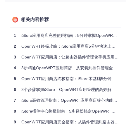
安装iStore，就像在便利店货架上摆放大型家电，结果可想而
知。
相关内容推荐
优化建议
：使用
df -h
命令检查存储空间，
uname -m
确认架
构类型，
opkg list-installed | grep luci-compat
验
证必要组件是否存在。当存储空间不足32MB时，建议先清理
1
iStore应用商店完整使用指南：5分钟掌握OpenWRT插件管理终极技巧
系统或考虑硬件升级；若架构不兼容，则需选择其他管理方
案。
2
OpenWRT终极攻略：iStore应用商店5分钟快速上手指南
应用商店能解决哪些实际问题？
3
OpenWRT应用商店：让路由器插件管理像手机应用商店一样简单
iStore就像路由器的"应用超市"，解决了传统OpenWRT系统中
应用管理的三大痛点：一是避免了命令行操作的复杂性，如同
4
3步精通OpenWRT应用商店：从安装到插件管理全攻略
把超市购物从"电话订购"变成"自助选购"；二是提供可视化的
应用信息，就像商品标签清晰展示成分和使用方法；三是简化
5
OpenWRT应用商店终极指南：iStore零基础5分钟快速入门
了依赖关系管理，好比超市自动帮你搭配食材，避免"买了面
粉却没有酵母"的尴尬。
6
3个步骤掌握iStore：OpenWRT应用管理的高效解决方案
痛点分析
：手动安装应用时，用户常因依赖关系复杂而失败。
7
iStore高效管理指南：OpenWRT应用商店核心功能与深度优化实践
例如安装Docker时需要十几个依赖包，就像做一道菜需要多种
调料，少一样都无法完成。
8
iStore插件中心终极指南：5步轻松搞定OpenWRT插件安装与管理
优化建议
：列出你需要的功能（如远程访问、下载工具、网络
9
OpenWRT应用商店完全指南：从插件管理到路由器优化的实用教程
监控等），对照iStore中的应用分类进行需求匹配。当需要多
个关联应用时，优先安装核心组件，再添加扩展功能，就像先