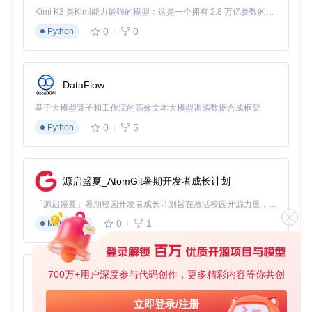
固件
系统级整合，
需要固件编
固件开发者，
Kimi K3 是Kimi能力最强的模型：这是一个拥有 2.8 万亿参数的混合专家（MoE）模型，具备原生视觉理解能力，并支持 100 万 token 的上下文窗口。
集成
性能最优
译知识
定制系统
0
0
Python
软件源配置：如何让应用下载更快？
软件源就像应用商店的"仓库地址"，选择合适的软件源能大幅
提升下载速度。默认软件源可能位于国外服务器，就像从海外
DataFlow
网购需要等待漫长的物流，而更换为国内镜像源则如同选择本
地仓库，配送速度自然更快。
基于大模型算子和工作流的高效文本大模型训练数据合成框架
痛点分析
：许多用户安装后抱怨应用下载慢，却忽略了软件源
0
5
Python
的优化。这就像使用4G网络却站在信号塔旁边，没有充分利
用可用资源。
优化建议
：编辑
/etc/opkg/distfeeds.conf
文件，注释默
源启盛夏_AtomGit暑期开发者成长计划
认源并添加地理位置较近的镜像源。例如，国内用户可添加清
华大学或阿里云的OpenWRT镜像。操作时注意备份原文件，
「源启盛夏」暑期校园开发者成长计划旨在激活校园开源力量，通过积分激励、认证扶持、资源倾斜等形式，引导高校组织和开发者完成「入驻 — 建项目 — 做贡献 — 获认证 — 得资源」的完整闭环。无论你是想带领社团入驻平台的组织者，还是希望用代码贡献证明自己的开发者，都能在这里找到属于你的成长路径。
就像修改重要文档前先保存副本。
0
1
Markdown
三、实施步骤：分阶段部署iStore应用商店
环境准备：安装前的最后检查
700万+用户深度参与代码创作，更多精彩内容等你共创
py-xiaozhi
在开始安装前，需要完成三项准备工作：更新软件包列表、检
基于Python的Xiaozhi AI，适用于想要完整Xiaozhi体验而无需拥有专用硬件的用户。
查网络连接、确认存储空间。这就像烹饪前要先检查食材是否
立即登录/注册