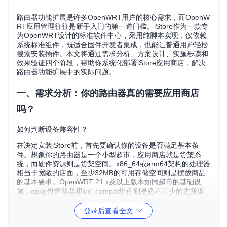
路由器功能扩展是许多OpenWRT用户的核心需求，而OpenW
RT应用管理往往是新手入门的第一道门槛。iStore作为一款专
为OpenWRT设计的标准软件中心，采用纯脚本实现，仅依赖
系统标准组件，既适合固件开发者集成，也能让普通用户轻松
搜索安装插件。本文将通过需求分析、方案设计、实施步骤和
效果验证四个阶段，帮助你系统化部署iStore应用商店，解决
路由器功能扩展中的实际问题。
一、需求分析：你的路由器真的需要应用商店
吗？
如何判断设备兼容性？
在决定安装iStore前，首先要确认你的设备是否满足基本条
件。想象你的路由器是一个小型超市，应用商店就是货架系
统，而硬件资源则是货架空间。x86_64或arm64架构的处理器
相当于宽敞的店面，至少32MB的可用存储空间则是摆放商品
的基本要求。OpenWRT 21.x及以上版本如同超市的基础设
施，opkg包管理器和luci-compat组件则是必不可少的进货渠
道。
登录后查看全文
痛点分析
：许多用户在安装前忽略硬件兼容性检查，导致出
现"小马拉大车"的情况。例如在16MB存储空间的设备上强行