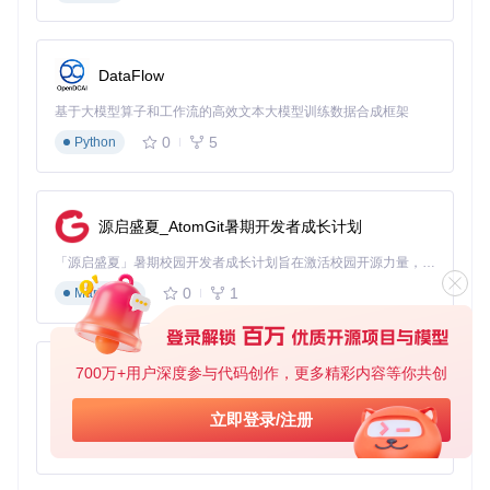
断，可以使用
git submodule update --init
命令继续
完成。
第二步：编译固件
DataFlow
项目提供了简单的编译命令，无需深入了解代码细节：
基于大模型算子和工作流的高效文本大模型训练数据合成框架
0
5
Python
# 使用IDF工具链编译
源启盛夏_AtomGit暑期开发者成长计划
编译过程可能需要几分钟时间，取决于电脑性能。如果出现编
译错误，可以检查ESP-IDF环境是否正确配置，或在项目GitH
「源启盛夏」暑期校园开发者成长计划旨在激活校园开源力量，通过积分激励、认证扶持、资源倾斜等形式，引导高校组织和开发者完成「入驻 — 建项目 — 做贡献 — 获认证 — 得资源」的完整闭环。无论你是想带领社团入驻平台的组织者，还是希望用代码贡献证明自己的开发者，都能在这里找到属于你的成长路径。
ub仓库的Issues中搜索解决方案。
0
1
Markdown
第三步：烧录到ESP32
将ESP32开发板通过USB连接到电脑，执行以下命令烧录固
件：
700万+用户深度参与代码创作，更多精彩内容等你共创
py-xiaozhi
# 替换(PORT)为实际串口，如COM3或/dev/ttyUSB0
基于Python的Xiaozhi AI，适用于想要完整Xiaozhi体验而无需拥有专用硬件的用户。
立即登录/注册
0
1
Python
烧录完成后，可以使用以下命令查看设备输出信息：