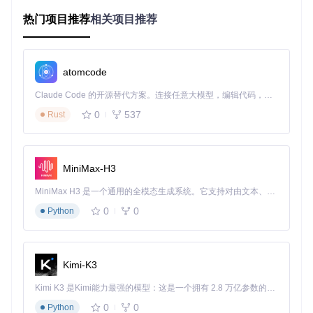
修改
热门项目推荐
相关项目推荐
跨平台兼容
：一次开发，多设备使用，无需担心系统兼容性
问题
开源社区支持
：丰富的文档和活跃的开发者社区，遇到问题
能快速找到解决方案
atomcode
💡 提示：对于零基础用户，这个项目是学习物联网开发的
Claude Code 的开源替代方案。连接任意大模型，编辑代码，运行命令，自动验证 — 全自动执行。用 Rust 构建，极致性能。 ｜ An open-source alternative to Claude Code. Connect any LLM, edit code, run commands, and verify changes — autonomously. Built in Rust for speed. Get Started
绝佳入门案例，涵盖了硬件组装、固件烧录和基础编程等
知识点。
0
537
Rust
实践指南：三步完成你的蓝牙控制设备
MiniMax-H3
第一步：准备开发环境
首先需要安装ESP-IDF开发框架，这是ESP32官方推荐的开发
MiniMax H3 是一个通用的全模态生成系统。它支持对由文本、图像、视频和音频组成的多模态上下文进行统一理解，并能生成分辨率高达 2K、时长可达 15 秒的带原生立体声音频的视频。得益于面向任务泛化的系统设计，H3 在预训练阶段就已具备广泛的多模态上下文理解与生成能力，能够出色地执行复杂的多模态指令。
环境：
0
0
Python
# 克隆项目仓库
git 
clone
cd
Kimi-K3
Kimi K3 是Kimi能力最强的模型：这是一个拥有 2.8 万亿参数的混合专家（MoE）模型，具备原生视觉理解能力，并支持 100 万 token 的上下文窗口。
⚠️ 注意事项：克隆仓库时需要确保网络连接稳定，--recurs
0
0
Python
ive参数会同时下载项目依赖的子模块。如果克隆过程中