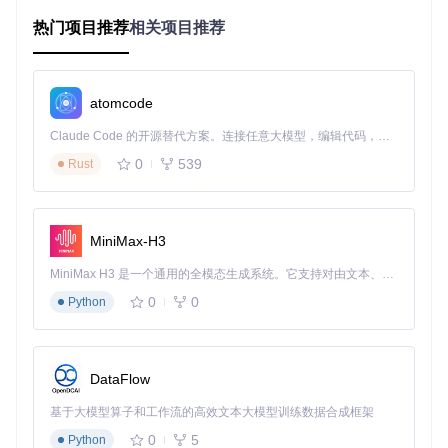
方案解构：FlicFlac的技术实现与核心优势
热门项目推荐
相关项目推荐
FlicFlac作为轻量级音频转换工具，采用模块化设计实现多格
式支持。其核心优势体现在三个方面：
格式支持矩阵
atomcode
工具支持WAV、FLAC、MP3、OGG、APE、M4A和AAC七种
Claude Code 的开源替代方案。连接任意大模型，编辑代码，运行命令，自动验证 — 全自动执行。用 Rust 构建，极致性能。 ｜ An open-source alternative to Claude Code. Connect any LLM, edit code, run commands, and verify changes — autonomously. Built in Rust for speed. Get Started
主流格式，通过内置的编码器（flac.exe、lame.exe、oggenc.
0
539
Rust
exe等）实现直接转换。转换逻辑采用智能路径选择：
graph TD

    A[源文件] -->|分析格式| B{格式类型}

MiniMax-H3
    B -->|WAV/FLAC/MP3| C[直接转换]

    B -->|其他格式| D[WAV中间格式]

MiniMax H3 是一个通用的全模态生成系统。它支持对由文本、图像、视频和音频组成的多模态上下文进行统一理解，并能生成分辨率高达 2K、时长可达 15 秒的带原生立体声音频的视频。得益于面向任务泛化的系统设计，H3 在预训练阶段就已具备广泛的多模态上下文理解与生成能力，能够出色地执行复杂的多模态指令。
    C --> E[目标格式]

0
0
Python
轻量级架构设计
整个工具包体积仅2MB，无需安装即可运行，核心组件包括：
DataFlow
主程序（FlicFlac.ahk）：负责界面交互和流程控制
基于大模型算子和工作流的高效文本大模型训练数据合成框架
编码器集合：独立的命令行工具处理不同格式编码
0
5
配置文件（FlicFlac.ini）：存储用户偏好设置
Python