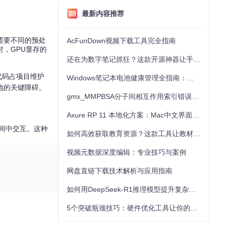
最新内容推荐
需要不同的预处
AcFunDown视频下载工具完全指南
，GPU显存的
还在为数字笔记抓狂？这款开源神器让手写批注效率提升300%
代码占项目维护
Windows笔记本电池健康管理全指南：从根源解决电池损耗问题
地的关键障碍。
gmx_MMPBSA分子间相互作用索引错误的深度诊断与解决
Axure RP 11 本地化方案：Mac中文界面优化与原型设计工具汉化全指南
间中交互。这种
如何高效获取教育资源？这款工具让教材下载效率提升80%
视频元数据深度编辑：专业技巧与案例
网盘直链下载技术解析与应用指南
如何用DeepSeek-R1推理模型提升复杂任务解决能力：完整指南
5个突破瓶颈技巧：硬件优化工具让你的电脑性能提升30%
onfigs/