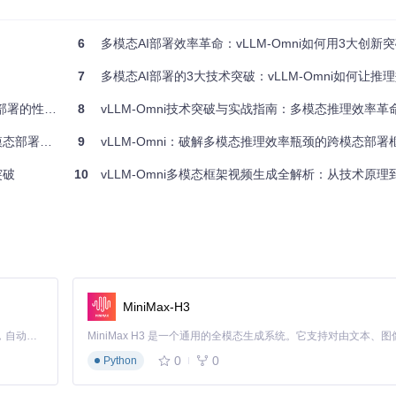
2wav三个阶段的数据流转
6
多模态AI部署效率革命：vLLM-Omni如何用3大创新
7
多模态AI部署的3大技术突破：vLLM-Omni如何让推理效率
实践配置
能跃迁之道
8
vLLM-Omni技术突破与实战指南：多模态推理效率革
lel_size=GPU数量
部署实践
9
vLLM-Omni：破解多模态推理效率瓶颈的跨模态部署
ml配置文件
突破
10
vLLM-Omni多模态框架视频生成全解析：从技术原理
h-attention
本到语音生成为例，传统方案需要集成三个独立库（文本处理/TTS模型/音频
MiniMax-H3
Claude Code 的开源替代方案。连接任意大模型，编辑代码，运行命令，自动验证 — 全自动执行。用 Rust 构建，极致性能。 ｜ An open-source alternative to Claude Code. Connect any LLM, edit code, run commands, and verify changes — autonomously. Built in Rust for speed. Get Started
0
0
Python
利用率提升至85%以上；采用增量推理技术，使多轮对话场景下的重复计算