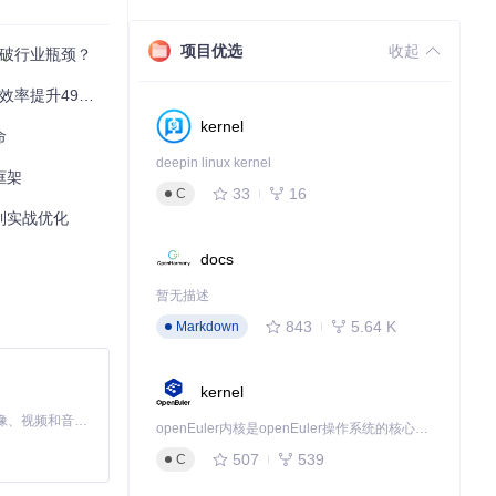
项目优选
收起
突破行业瓶颈？
提升490%？
kernel
命
deepin linux kernel
框架
33
16
C
到实战优化
docs
暂无描述
843
5.64 K
编码），而vLL
Markdown
kernel
MiniMax H3 是一个通用的全模态生成系统。它支持对由文本、图像、视频和音频组成的多模态上下文进行统一理解，并能生成分辨率高达 2K、时长可达 15 秒的带原生立体声音频的视频。得益于面向任务泛化的系统设计，H3 在预训练阶段就已具备广泛的多模态上下文理解与生成能力，能够出色地执行复杂的多模态指令。
openEuler内核是openEuler操作系统的核心，既是系统性能与稳定性的基石，也是连接处理器、设备与服务的桥梁。
507
539
C
减少40%。某