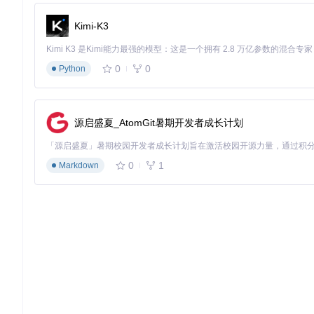
电商平台集成后，推理服务的硬件投入降低35%，同时响应延迟从50
Kimi-K3
图3：扩散模型处理流程图，展示了GPUWorker与DiffusionEn
0
0
Python
🔍
常见问题排查清单
：
模态转换失败 → 检查输入数据格式是否符合
inputs/preproce
显存溢出 → 调整gpu_memory_utilization参数，建议值0.8-0
源启盛夏_AtomGit暑期开发者成长计划
多阶段任务卡顿 → 通过OmniConnector日志排查跨阶段通
未来演进：低代码部署与模态理解的深度融合
0
1
Markdown
vLLM-Omni的下一代版本将聚焦
低代码部署
能力，计划通过可视
的"模态理解增强引擎"，将实现不同模态数据间的语义关联推理
🔄
技术 roadmap
包括：支持动态模态路由的自学习调度器、基
降低多模态应用的开发门槛，推动AI技术在更多实际场景的落地
通过架构创新与工程优化，vLLM-Omni正在重新定义多模态
展提供了灵活扩展的基础平台。对于追求高效部署的AI团队而言