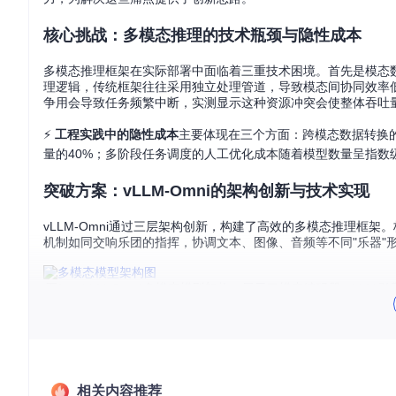
核心挑战：多模态推理的技术瓶颈与隐性成本
多模态推理框架在实际部署中面临着三重技术困境。首先是模态
理逻辑，传统框架往往采用独立处理管道，导致模态间协同效率
争用会导致任务频繁中断，实测显示这种资源冲突会使整体吞吐量
⚡️
工程实践中的隐性成本
主要体现在三个方面：跨模态数据转换的序
量的40%；多阶段任务调度的人工优化成本随着模型数量呈指
突破方案：vLLM-Omni的架构创新与技术实现
vLLM-Omni通过三层架构创新，构建了高效的多模态推理框架
机制如同交响乐团的指挥，协调文本、图像、音频等不同"乐器"
图1：vLLM-Omni多模态模型架构，展示了模态编码器、LLM
🔍
核心技术模块解析
：
OmniRouter
：作为多模态请求的交通枢纽，动态分配不同模
异构硬件适配层
：通过抽象硬件接口，使同一套推理代码可运行
计算图优化引擎
相关内容推荐
：自动合并模态转换中的冗余操作，将文本到图