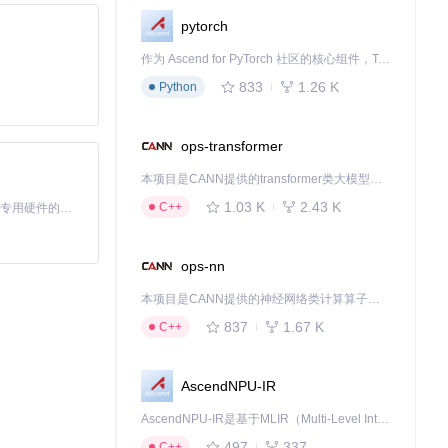
pytorch
作为 Ascend for PyTorch 社区的核心组件，TorchNPU 是昇腾专为 PyTorch 打造的深度学习适配插件，使 PyTorch 框架能够直接调用昇腾 NPU，为开发者提供昇腾 AI 处理器的超强算力。
833
1.26 K
Python
ops-transformer
本项目是CANN提供的transformer类大模型算子库，实现网络在NPU上加速计算。
1.03 K
2.43 K
C++
基于Python的Xiaozhi AI，适用于想要完整Xiaozhi体验而无需拥有专用硬件的用户。
ops-nn
。同时正在研发
本项目是CANN提供的神经网络类计算算子库，实现网络在NPU上加速计算。
些演进将进一步
837
1.67 K
C++
模态融合技术的发
AscendNPU-IR
AscendNPU-IR是基于MLIR（Multi-Level Intermediate Representation）构建的，面向昇腾亲和算子编译时使用的中间表示，提供昇腾完备表达能力，通过编译优化提升昇腾AI处理器计算效率，支持通过生态框架使能昇腾AI处理器与深度调优
497
337
C++