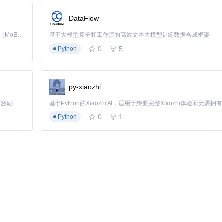
0ms压缩至280ms。
DataFlow
gine的协同工作机制
Kimi K3 是Kimi能力最强的模型：这是一个拥有 2.8 万亿参数的混合专家（MoE）模型，具备原生视觉理解能力，并支持 100 万 token 的上下文窗口。
基于大模型算子和工作流的高效文本大模型训练数据合成框架
0
5
Python
ss.py
定义的规范
.9
py-xiaozhi
信瓶颈
「源启盛夏」暑期校园开发者成长计划旨在激活校园开源力量，通过积分激励、认证扶持、资源倾斜等形式，引导高校组织和开发者完成「入驻 — 建项目 — 做贡献 — 获认证 — 得资源」的完整闭环。无论你是想带领社团入驻平台的组织者，还是希望用代码贡献证明自己的开发者，都能在这里找到属于你的成长路径。
0
1
Python
化流程编排工具，让开发者无需编写代码即可完成多模态推理管道的搭建
，例如从图像内容自动生成多语言描述。
于联邦学习的跨设备模态协同、以及面向边缘设备的轻量化推理引擎。这
。
推理框架的技术标准。其模块化设计不仅解决了当前的性能瓶颈，更为未来
，选择合适的多模态推理框架，将成为提升产品竞争力的关键决策。