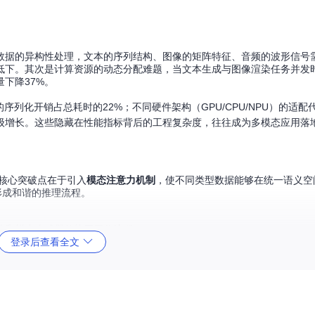
数据的异构性处理，文本的序列结构、图像的矩阵特征、音频的波形信号
低下。其次是计算资源的动态分配难题，当文本生成与图像渲染任务并发时
下降37%。
列化开销占总耗时的22%；不同硬件架构（GPU/CPU/NPU）的适配
数级增长。这些隐藏在性能指标背后的工程复杂度，往往成为多模态应用落
。核心突破点在于引入
模态注意力机制
，使不同类型数据能够在统一语义空
形成和谐的推理流程。
引擎和模态生成器的协同工作流程
登录后查看全文
态数据的通行优先级，实现代码位于
vllm_omni/core/sched/
在GPU、NPU等不同设备上，配置文件路径
docs/configuration/stage_c
像生成的中间步骤从12步精简至8步