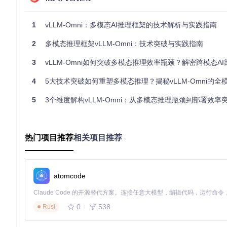
图2：多模态任务调度流程图，显示了Thinker、Talker和Code
1
vLLM-Omni：多模态AI推理框架的技术解析与实践指南
📌
环境兼容性矩阵
：
2
多模态推理框架vLLM-Omni：技术突破与实践指南
硬件类型
支持模型
最佳
3
vLLM-Omni如何突破多模态推理效率瓶颈？解密跨模态AI部署的性
全量模型
tensor_paral
NVIDIA GPU
4
5大技术突破如何重塑多模态推理？揭秘vLLM-Omni的全模态
昇腾NPU
使用npu.ya
Qwen2.5-Omni/Qwen3-TTS
5
3个维度解构vLLM-Omni：从多模态推理瓶颈到部署效率
扩散模型系列
启用--rocm-flas
AMD ROCm
实战验证：从开发效率到资源成本的双向优化
热门项目推荐
相关项目推荐
基于vLLM-Omni构建多模态应用可使开发周期缩短60%。以文
M-Omni通过统一API将流程简化为：
atomcode
from
 vllm_omni.entrypoints.omni 
import
 Omni

model = Omni(model_path=
"Qwen/Qwen3-OMNI"
)

output = model.generate(
"生成一段描述春天的音频"
0
538
Rust
⚡️
资源成本优化
体现在两个维度：通过模态协同调度使GPU内存