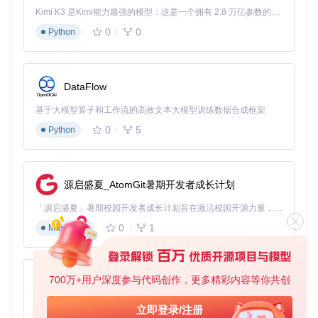
openssl x509 -inform PEM -subject_hash_old -
in
Kimi K3 是Kimi能力最强的模型：这是一个拥有 2.8 万亿参数的混合专家（MoE）模型，具备原生视觉理解能力，并支持 100 万 token 的上下文窗口。
# 将输出的哈希值作为文件名，如"a1b2c3d4.0"
0
0
Python
mv
推送至系统证书目录：
adb push a1b2c3d4.0 /data/local/tmp/

DataFlow
adb shell su -c 
"mv /data/local/tmp/a1b2c3d4.0 /system/et
基于大模型算子和工作流的高效文本大模型训练数据合成框架
预防措施
：建立证书管理规范，统一使用DER格式存储系统证
0
5
Python
书。
多证书共存配置策略
问题现象
：安装多个证书后出现覆盖或优先级冲突问题。
源启盛夏_AtomGit暑期开发者成长计划
影响分析
：导致部分证书失效，无法实现多环境测试或分级证
书管理。
「源启盛夏」暑期校园开发者成长计划旨在激活校园开源力量，通过积分激励、认证扶持、资源倾斜等形式，引导高校组织和开发者完成「入驻 — 建项目 — 做贡献 — 获认证 — 得资源」的完整闭环。无论你是想带领社团入驻平台的组织者，还是希望用代码贡献证明自己的开发者，都能在这里找到属于你的成长路径。
解决方案
：
0
1
Markdown
为每个证书计算独立哈希值：
for
 cert 
in
 *.pem; 
do
700万+用户深度参与代码创作，更多精彩内容等你共创
hash
=$(openssl x509 -inform PEM -subject_hash_old -
in
$
py-xiaozhi
  openssl x509 -
in
$cert
 -outform der -out 
${hash}
.$(
seq
 
done
基于Python的Xiaozhi AI，适用于想要完整Xiaozhi体验而无需拥有专用硬件的用户。
立即登录/注册