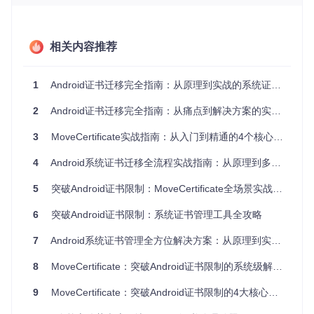
adb shell su -c 
"ls -l /sbin/.magisk/mirror"
重新安装模块并重启设备
相关内容推荐
预防措施
：安装前通过
magisk --version
确认root方案版
本，避免跨版本兼容问题。
1
Android证书迁移完全指南：从原理到实战的系统证书管理方案
Android 14+证书权限管控绕过方案
2
Android证书迁移完全指南：从痛点到解决方案的实战之路
问题现象
：Android 14及以上系统提示"无法安装证书"或证书
安装后被系统自动隔离。
影响分析
3
MoveCertificate实战指南：从入门到精通的4个核心场景解决方案
：导致用户证书无法提升为系统信任级别，影响Char
les、Fiddler等抓包工具使用。
解决方案
：
4
Android系统证书迁移全流程实战指南：从原理到多场景落地
通过系统设置正常安装证书（设置→安全→加密与凭据→
5
突破Android证书限制：MoveCertificate全场景实战指南
安装证书）
6
突破Android证书限制：系统证书管理工具全攻略
执行模块自动迁移命令：
adb shell su -c 
"/data/adb/modules/MoveCertificate/servic
7
Android系统证书管理全方位解决方案：从原理到实践的root环境证书配置指南
验证证书状态：
8
MoveCertificate：突破Android证书限制的系统级解决方案
adb shell su -c 
"ls -l /system/etc/security/cacerts/"
9
MoveCertificate：突破Android证书限制的4大核心方案
预防措施
：Android 14+用户避免手动修改
/system
分区权