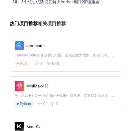
10
3个核心优势彻底解决Android证书管理难题
限，使用模块自带的安全迁移机制。
📌 重点提示
🔧 操作类：安装模块后必须重启设备，否则证书数据库不会刷
热门项目推荐
相关项目推荐
新
⚠️ 风险类：Android 14+修改系统证书可能触发SELinux审
计，建议使用模块默认配置
atomcode
证书部署与格式转换
Claude Code 的开源替代方案。连接任意大模型，编辑代码，运行命令，自动验证 — 全自动执行。用 Rust 构建，极致性能。 ｜ An open-source alternative to Claude Code. Connect any LLM, edit code, run commands, and verify changes — autonomously. Built in Rust for speed. Get Started
PEM与DER证书格式转换实战
0
538
Rust
问题现象
：导入PEM格式证书时提示"格式错误"或"无法解析证
书"。
影响分析
：导致证书无法正确加载，应用仍提示"不受信任的
MiniMax-H3
证书"错误。
解决方案
：
MiniMax H3 是一个通用的全模态生成系统。它支持对由文本、图像、视频和音频组成的多模态上下文进行统一理解，并能生成分辨率高达 2K、时长可达 15 秒的带原生立体声音频的视频。得益于面向任务泛化的系统设计，H3 在预训练阶段就已具备广泛的多模态上下文理解与生成能力，能够出色地执行复杂的多模态指令。
使用OpenSSL转换证书格式：
0
0
Python
openssl x509 -
in
计算证书哈希值并重命名（适配Android证书命名规范）：
Kimi-K3
# OpenSSL 1.0以上版本