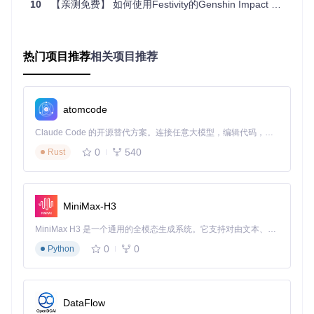
10
【亲测免费】 如何使用Festivity的Genshin Impact Shader在Blender中复制原神游戏的渲染效果
角色渲染基础
：HoYoverse - Genshin Impact v3.blend（包
含角色基础材质）
轮廓线系统
：HoYoverse - Genshin Impact Outlines v3.ble
热门项目推荐
相关项目推荐
nd（实现标志性描边效果）
武器专用材质
：HoYoverse - Genshin Impact Weapons -
Goo Engine v3.blend（处理金属、宝石等特殊材质）
Goo引擎支持
：HoYoverse - Genshin Impact - Goo Engin
atomcode
e v3.blend（Goo引擎是一种实时渲染加速技术，支持3.3
Claude Code 的开源替代方案。连接任意大模型，编辑代码，运行命令，自动验证 — 全自动执行。用 Rust 构建，极致性能。 ｜ An open-source alternative to Claude Code. Connect any LLM, edit code, run commands, and verify changes — autonomously. Built in Rust for speed. Get Started
+版本）
📌 步骤3：材质替换与设置
0
540
Rust
在项目文件中找到"材质"面板，将模型原有材质替换为导入的
miHoYo风格材质。关键设置包括：
MiniMax-H3
将纹理文件导入对应图像节点
调整UV映射以匹配纹理坐标
MiniMax H3 是一个通用的全模态生成系统。它支持对由文本、图像、视频和音频组成的多模态上下文进行统一理解，并能生成分辨率高达 2K、时长可达 15 秒的带原生立体声音频的视频。得益于面向任务泛化的系统设计，H3 在预训练阶段就已具备广泛的多模态上下文理解与生成能力，能够出色地执行复杂的多模态指令。
设置"Head Origin"空对象并约束到角色头部骨骼
根据场景光线调整 shader 参数
0
0
Python
📌 步骤4：优化与预览
使用Blender的实时渲染功能（Cycles或Eevee引擎）进行效
果预览，重点关注：
DataFlow