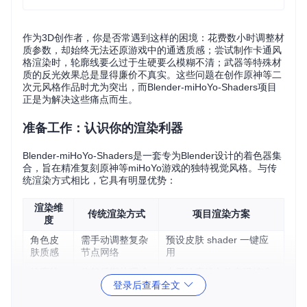
作为3D创作者，你是否常遇到这样的困境：花费数小时调整材
质参数，却始终无法还原游戏中的通透质感；尝试制作卡通风
格渲染时，轮廓线要么过于生硬要么模糊不清；武器等特殊材
质的反光效果总是显得廉价不真实。这些问题在创作原神等二
次元风格作品时尤为突出，而Blender-miHoYo-Shaders项目
正是为解决这些痛点而生。
准备工作：认识你的渲染利器
Blender-miHoYo-Shaders是一套专为Blender设计的着色器集
合，旨在精准复刻原神等miHoYo游戏的独特视觉风格。与传
统渲染方式相比，它具有明显优势：
渲染维
传统渲染方式
项目渲染方案
度
角色皮
需手动调整复杂
预设皮肤 shader 一键应
肤质感
节点网络
用
轮廓线
依赖后期处理或
专用轮廓线文件实现精准
效果
复杂节点
描边
登录后查看全文
武器光
需手动调整反射
武器专用 shader 模拟金