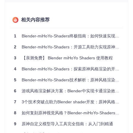
泽表现
参数
属与宝石质感
渲染效
优化节点结构提升实时预
复杂场景易卡顿
率
览速度
相关内容推荐
📄 许可证信息
本项目采用GPL-3.0许可证，主要用于数据挖掘资产，不提
1
Blender-miHoYo-Shaders终极指南：如何快速实现原神风格渲染
供自定义制作或MMD变体。
2
Blender-miHoYo-Shaders：开源工具助力实现原神风格渲染效果
核心流程：四步实现专业级渲染效果
3
【亲测免费】 Blender miHoYo Shaders 使用教程
📌 步骤1：环境配置
4
Blender-miHoYo-Shaders：探索原神风格渲染的开源解决方案
首先需要获取项目文件，打开终端执行以下命令：
5
Blender-miHoYo-Shaders技术解析：原神风格渲染复刻引擎创作指南
git 
clone
6
游戏风格渲染解决方案：Blender中实现卡通渲染效果的技术方法
这个命令会将项目完整下载到你的本地计算机，包含所有着色
7
3个技术突破点助力Blender shader开发：原神风格渲染解决方案
器文件和辅助脚本。
8
如何复刻原神视觉风格？Blender-miHoYo-Shaders的技术实现与创作指南
📌 步骤2：导入核心着色器
9
原神自定义模型导入工具完全指南：从入门到精通
打开Blender后，通过"文件>打开"菜单分别加载以下关键文
件：