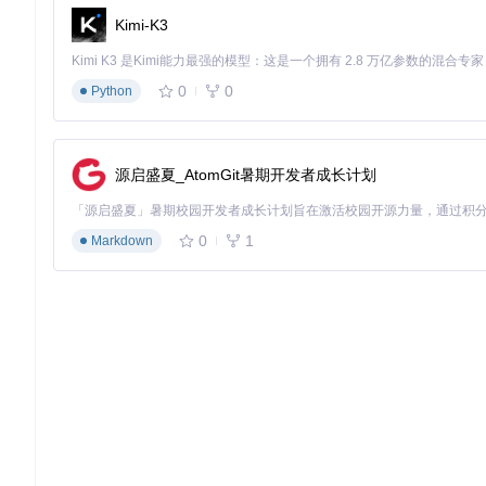
Kimi-K3
0
0
Python
源启盛夏_AtomGit暑期开发者成长计划
0
1
Markdown