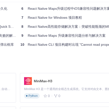
持久化
6
React Native Maps升级过程中iOS兼容性问题解决方
7
React Native for Windows 项目教程
SQLite
8
React Native高性能存储解决方案：突破性能瓶颈的MMK
失败的解决方案
9
React Native Maps 升级兼容性问题分析与解决方案
ive弹出框库
10
React Native CLI 项目构建时出现 "Cannot read properties of undefined (readin
MiniMax-H3
Claude Code 的开源替代方案。连接任意大模型，编辑代码，运行命令，自动验证 — 全自动执行。用 Rust 构建，极致性能。 ｜ An open-source alternative to Claude Code. Connect any LLM, edit code, run commands, and verify changes — autonomously. Built in Rust for speed. Get Started
0
0
Python