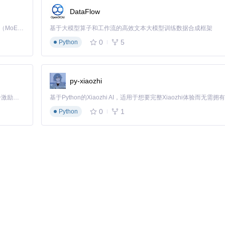
DataFlow
Kimi K3 是Kimi能力最强的模型：这是一个拥有 2.8 万亿参数的混合专家（MoE）模型，具备原生视觉理解能力，并支持 100 万 token 的上下文窗口。
基于大模型算子和工作流的高效文本大模型训练数据合成框架
0
5
Python
py-xiaozhi
「源启盛夏」暑期校园开发者成长计划旨在激活校园开源力量，通过积分激励、认证扶持、资源倾斜等形式，引导高校组织和开发者完成「入驻 — 建项目 — 做贡献 — 获认证 — 得资源」的完整闭环。无论你是想带领社团入驻平台的组织者，还是希望用代码贡献证明自己的开发者，都能在这里找到属于你的成长路径。
0
1
Python