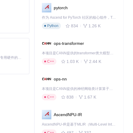
pytorch
作为 Ascend for PyTorch 社区的核心组件，TorchNPU 是昇腾专为 PyTorch 打造的深度学习适配插件，使 PyTorch 框架能够直接调用昇腾 NPU，为开发者提供昇腾 AI 处理器的超强算力。
834
1.26 K
Python
ops-transformer
本项目是CANN提供的transformer类大模型算子库，实现网络在NPU上加速计算。
基于Python的Xiaozhi AI，适用于想要完整Xiaozhi体验而无需拥有专用硬件的用户。
1.03 K
2.44 K
C++
ops-nn
本项目是CANN提供的神经网络类计算算子库，实现网络在NPU上加速计算。
838
1.67 K
C++
AscendNPU-IR
AscendNPU-IR是基于MLIR（Multi-Level Intermediate Representation）构建的，面向昇腾亲和算子编译时使用的中间表示，提供昇腾完备表达能力，通过编译优化提升昇腾AI处理器计算效率，支持通过生态框架使能昇腾AI处理器与深度调优
497
337
C++