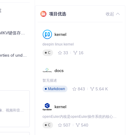
案
项目优选
收起
V键值存储技术
kernel
deepin linux kernel
33
16
C
g 'match')" 错误解析
docs
暂无描述
843
5.64 K
Markdown
kernel
MiniMax H3 是一个通用的全模态生成系统。它支持对由文本、图像、视频和音频组成的多模态上下文进行统一理解，并能生成分辨率高达 2K、时长可达 15 秒的带原生立体声音频的视频。得益于面向任务泛化的系统设计，H3 在预训练阶段就已具备广泛的多模态上下文理解与生成能力，能够出色地执行复杂的多模态指令。
openEuler内核是openEuler操作系统的核心，既是系统性能与稳定性的基石，也是连接处理器、设备与服务的桥梁。
507
540
C