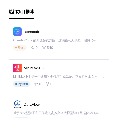
总之，
BKMoneyKit
是那些致力于提升支付体验的应用开发
者的得力助手。通过它的强大功能和易用性，能够帮助你的应
用在细节上胜出，让用户在享受便捷支付的同时，也感受到品
热门项目推荐
牌的用心。立即尝试
BKMoneyKit
，给你的下一个iOS项目添
加专业的支付处理能力吧！
atomcode
# 探索BKMoneyKit：打造无缝的移动支付体验
Claude Code 的开源替代方案。连接任意大模型，编辑代码，运行命令，自动验证 — 全自动执行。用 Rust 构建，极致性能。 ｜ An open-source alternative to Claude Code. Connect any LLM, edit code, run commands, and verify changes — autonomously. Built in Rust for speed. Get Started
0
540
Rust
MiniMax-H3
MiniMax H3 是一个通用的全模态生成系统。它支持对由文本、图像、视频和音频组成的多模态上下文进行统一理解，并能生成分辨率高达 2K、时长可达 15 秒的带原生立体声音频的视频。得益于面向任务泛化的系统设计，H3 在预训练阶段就已具备广泛的多模态上下文理解与生成能力，能够出色地执行复杂的多模态指令。
0
0
Python
DataFlow
基于大模型算子和工作流的高效文本大模型训练数据合成框架