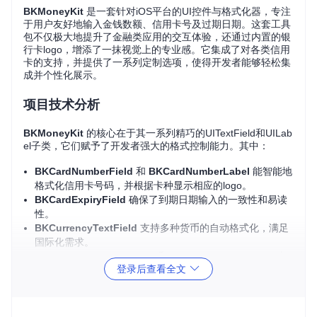
BKMoneyKit
是一套针对iOS平台的UI控件与格式化器，专注
于用户友好地输入金钱数额、信用卡号及过期日期。这套工具
包不仅极大地提升了金融类应用的交互体验，还通过内置的银
行卡logo，增添了一抹视觉上的专业感。它集成了对各类信用
卡的支持，并提供了一系列定制选项，使得开发者能够轻松集
成并个性化展示。
项目技术分析
BKMoneyKit
的核心在于其一系列精巧的UITextField和UILab
el子类，它们赋予了开发者强大的格式控制能力。其中：
BKCardNumberField
和
BKCardNumberLabel
能智能地
格式化信用卡号码，并根据卡种显示相应的logo。
BKCardExpiryField
确保了到期日期输入的一致性和易读
性。
BKCurrencyTextField
支持多种货币的自动格式化，满足
国际化需求。
BKCardNumberFormatter
和
BKCurrencyTextField
内
登录后查看全文
置的格式化机制，允许高度自定义，包括掩码字符和分组间
隔符。
这些组件使用Objective-C编写，兼容Swift环境，通过继承和