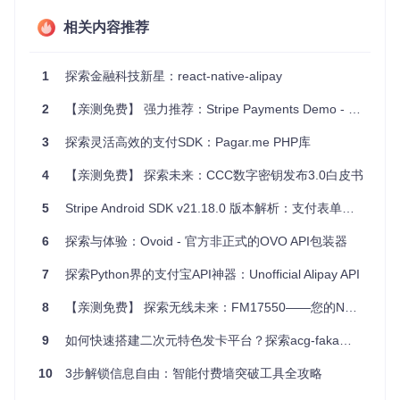
扩展基本的UIKit元素，展现了优雅的面向对象编程思路。
相关内容推荐
项目及技术应用场景
1
探索金融科技新星：react-native-alipay
BKMoneyKit
在各种场景下都能大展身手，尤其适用于电
商、金融科技、在线服务订阅等APP。它能够显著提高用户填
2
【亲测免费】 强力推荐：Stripe Payments Demo - 打造无缝支付体验的开源神器
写支付信息时的准确性和速度。例如，在购买流程中，用户可
以直观看到自己输入的信用卡类型，减少输入错误；在国际化
3
探索灵活高效的支付SDK：Pagar.me PHP库
的应用里，自动识别并转换货币格式，降低了因汇率或货币标
识引起的混淆。
4
【亲测免费】 探索未来：CCC数字密钥发布3.0白皮书
项目特点
5
Stripe Android SDK v21.18.0 版本解析：支付表单定制化能力升级
直观的信用卡图标显示
：自动识别并显示信用卡品牌标志，
6
探索与体验：Ovoid - 官方非正式的OVO API包装器
增加用户信任度。
高度可定制化
：从掩码字符到分组间隔，甚至是特定卡种的
7
探索Python界的支付宝API神器：Unofficial Alipay API
图片，一切都可按需调整。
国际化支持
：轻松切换货币显示，适应全球市场。
8
【亲测免费】 探索无线未来：FM17550——您的NFC创新之选
简洁的API设计
：无论是设置还是获取数据，简明的接口让
9
如何快速搭建二次元特色发卡平台？探索acg-faka的四大核心优势
集成变得轻而易举。
增强用户体验
：自动格式化减少了用户误操作的可能性，使
10
3步解锁信息自由：智能付费墙突破工具全攻略
支付过程更为流畅。