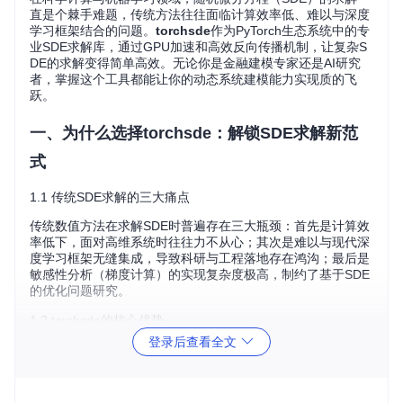
直是个棘手难题，传统方法往往面临计算效率低、难以与深度
学习框架结合的问题。
torchsde
作为PyTorch生态系统中的专
业SDE求解库，通过GPU加速和高效反向传播机制，让复杂S
DE的求解变得简单高效。无论你是金融建模专家还是AI研究
者，掌握这个工具都能让你的动态系统建模能力实现质的飞
跃。
一、为什么选择torchsde：解锁SDE求解新范
式
1.1 传统SDE求解的三大痛点
传统数值方法在求解SDE时普遍存在三大瓶颈：首先是计算效
率低下，面对高维系统时往往力不从心；其次是难以与现代深
度学习框架无缝集成，导致科研与工程落地存在鸿沟；最后是
敏感性分析（梯度计算）的实现复杂度极高，制约了基于SDE
的优化问题研究。
1.2 torchsde的核心优势
登录后查看全文
torchsde通过三大创新解决了这些难题：
GPU加速
让大规模并
行计算成为可能，
PyTorch原生支持
确保与现有深度学习工作
流无缝衔接，
伴随方法
实现了内存高效的梯度计算。这些特性
使它在金融衍生品定价、物理系统模拟、生成式AI等领域展现