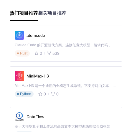
热门项目推荐
相关项目推荐
上图展示了torchsde模拟的SDE系统演化过程：紫色曲线代表
一条具体轨迹，蓝色区域表示所有可能轨迹的置信区间，黑色
叉号标记了观测数据点。这种可视化帮助我们直观理解SDE如
何在确定性趋势中融入随机变化。
atomcode
2.3 torchsde支持的噪声类型对比
Claude Code 的开源替代方案。连接任意大模型，编辑代码，运行命令，自动验证 — 全自动执行。用 Rust 构建，极致性能。 ｜ An open-source alternative to Claude Code. Connect any LLM, edit code, run commands, and verify changes — autonomously. Built in Rust for speed. Get Started
噪声类
计算复杂
数学特点
适用场景
型
度
0
539
Rust
标量噪
⭐⭐⭐⭐⭐
g(t,y)是标量
简单一维系统
声
加性噪
MiniMax-H3
⭐⭐⭐⭐
g(t,y)与y无关
线性系统建模
声
MiniMax H3 是一个通用的全模态生成系统。它支持对由文本、图像、视频和音频组成的多模态上下文进行统一理解，并能生成分辨率高达 2K、时长可达 15 秒的带原生立体声音频的视频。得益于面向任务泛化的系统设计，H3 在预训练阶段就已具备广泛的多模态上下文理解与生成能力，能够出色地执行复杂的多模态指令。
对角噪
g(t,y)是对角矩
多变量独立系
⭐⭐⭐
0
0
声
Python
阵
统
通用噪
g(t,y)是任意矩
⭐⭐
复杂耦合系统
声
阵
DataFlow
💡 专家提示：选择噪声类型时，应在模型准确性和计算效率间
权衡。大多数金融模型可使用对角噪声，而物理系统往往需要
基于大模型算子和工作流的高效文本大模型训练数据合成框架
通用噪声。你能举出身边符合这四种噪声特性的自然现象吗？