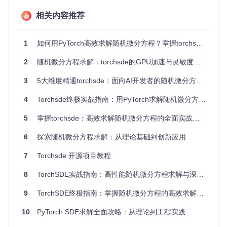
出独特价值。
相关内容推荐
💡 专家提示：torchsde特别适合需要端到端训练包含SDE组件
的机器学习模型，其内存优化技术能支持比传统方法大3-5倍
的模型规模。思考一下：在你的研究领域中，哪些动态过程可
1
如何用PyTorch高效求解随机微分方程？掌握torchsde的3大核心优势
以用SDE建模？
2
随机微分方程求解：torchsde的GPU加速与灵敏度分析技术指南
二、5分钟搞懂SDE：从数学公式到直观理解
3
5大维度精通torchsde：面向AI开发者的随机微分方程求解指南
2.1 什么是随机微分方程？
4
Torchsde终极实战指南：用PyTorch求解随机微分方程的完整攻略
想象你在一条蜿蜒的河流中漂流（确定性趋势），同时受到随
机出现的浪花影响（随机扰动）——这就是SDE描述的世界。
5
掌握torchsde：高效求解随机微分方程的全面实战指南
数学上表示为：
6
探索随机微分方程求解：从理论基础到创新应用
7
Torchsde 开源项目教程
其中：
8
TorchSDE实战指南：高性能随机微分方程求解与深度学习应用
漂移项f
：就像河流的主流，决定系统的平均运动趋势
9
TorchSDE终极指南：掌握随机微分方程的高效求解方法
扩散项g
：类似浪花，代表随机扰动的强度
dW(t)
：布朗运动，描述随机过程的数学工具
10
PyTorch SDE求解全面攻略：从理论到工程实践
2.2 SDE求解可视化：从理论到现实