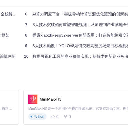
系列模型依赖
解决方案
6
AI算力调度平台：突破异构计算资源优化瓶颈的创新
调试桥工具、开启设备USB调试模式，以及设置ADB键盘输入法。这三步操
7
3大技术突破如何重塑智能视觉：从原理到产业落地全
作框架
8
探索xiaozhi-esp32-server创新应用：打造智能终端
计借鉴了ISO/IEC 42010系统架构标准，通过专业化分工提升复杂任务处
9
3大技术颠覆！YOLOv8如何突破高密度场景目标检测
行的子任务序列，如同项目管理器分配工作
图像编辑创新
10
数据可视化工具的商业价值实现：从技术创新到业务
，相当于实际动手的工人
况，类似质量检查员
信息，好比现场记录员
处理诸如跨应用数据迁移、多步骤电商操作等复杂场景。每个代理模块专注于
MiniMax-H3
Claude Code 的开源替代方案。连接任意大模型，编辑代码，运行命令，自动验证 — 全自动执行。用 Rust 构建，极致性能。 ｜ An open-source alternative to Claude Code. Connect any LLM, edit code, run commands, and verify changes — autonomously. Built in Rust for speed. Get Started
的任务启动接口。以v3版本为例，通过指定ADB路径、API密钥和任务指令
0
0
Python