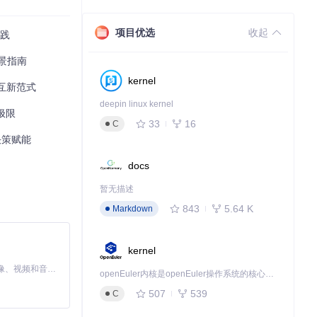
项目优选
收起
实践
作确保了自动化指
景指南
kernel
交互新范式
理能力。系统主要
deepin linux kernel
极限
33
16
C
决策赋能
docs
暂无描述
843
5.64 K
Markdown
特定功能，通过
kernel
MiniMax H3 是一个通用的全模态生成系统。它支持对由文本、图像、视频和音频组成的多模态上下文进行统一理解，并能生成分辨率高达 2K、时长可达 15 秒的带原生立体声音频的视频。得益于面向任务泛化的系统设计，H3 在预训练阶段就已具备广泛的多模态上下文理解与生成能力，能够出色地执行复杂的多模态指令。
openEuler内核是openEuler操作系统的核心，既是系统性能与稳定性的基石，也是连接处理器、设备与服务的桥梁。
，即可启动自动化
507
539
C