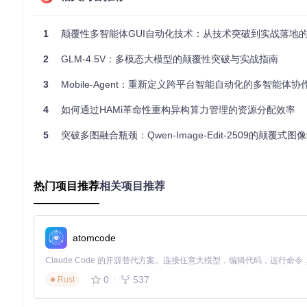
pip install qwen_agent qwen_vl_utils numpy  
# 安装Qwen
1
颠覆性多智能体GUI自动化技术：从技术突破到实战落地的全栈
ADB环境配置是连接物理设备的关键环节，包括安装Android
令能够准确传递到移动设备，类似为机器人连接神经传导系统。
2
GLM-4.5V：多模态大模型的颠覆性突破与实战指南
2.2 核心层：多代理协同架构解析
3
Mobile-Agent：重新定义跨平台智能自动化的多智能体协
Mobile-Agent的核心创新在于其分层多代理协作架构，这一设
包含四个关键组件：
4
如何通过HAMi革命性重构异构算力管理的资源分配效率
Manager Agent
：任务规划中枢，负责将用户指令分解为可执
5
突破多图融合瓶颈：Qwen-Image-Edit-2509的颠覆式
Operator Agent
：执行器，将高层计划转化为具体设备操作
Action Reflector
：动作校验器，验证操作结果并处理异常情
Notetaker Agent
：状态记录器，保存任务执行过程中的关键
热门项目推荐
相关项目推荐
智能自动化多代理协作框架
这种架构实现了"感知-决策-执行-反思"的闭环，使系统能够
标准化接口协作，既保证了模块独立性，又实现了整体智能。
atomcode
2.3 应用层：任务执行与结果验证
如何将理论架构转化为实际操作？Mobile-Agent提供了简洁
0
537
Rust
流程：