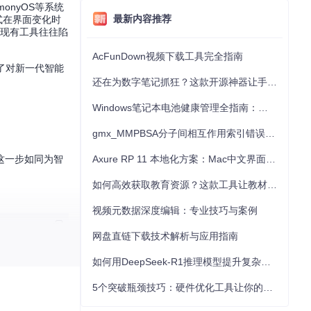
onyOS等系统
最新内容推荐
式在界面变化时
，现有工具往往陷
AcFunDown视频下载工具完全指南
生了对新一代智能
还在为数字笔记抓狂？这款开源神器让手写批注效率提升300%
Windows笔记本电池健康管理全指南：从根源解决电池损耗问题
gmx_MMPBSA分子间相互作用索引错误的深度诊断与解决
，这一步如同为智
Axure RP 11 本地化方案：Mac中文界面优化与原型设计工具汉化全指南
如何高效获取教育资源？这款工具让教材下载效率提升80%
视频元数据深度编辑：专业技巧与案例
网盘直链下载技术解析与应用指南
如何用DeepSeek-R1推理模型提升复杂任务解决能力：完整指南
5个突破瓶颈技巧：硬件优化工具让你的电脑性能提升30%