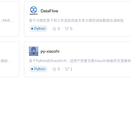
DataFlow
Kimi K3 是Kimi能力最强的模型：这是一个拥有 2.8 万亿参数的混合专家（MoE）模型，具备原生视觉理解能力，并支持 100 万 token 的上下文窗口。
基于大模型算子和工作流的高效文本大模型训练数据合成框架
备通信
0
5
Python
用多模态能力
耳机"
# 自然语言任务指令
别值得注意的是，Mobile-Agent采用基于GUI-Owl模型的视觉
py-xiaozhi
「源启盛夏」暑期校园开发者成长计划旨在激活校园开源力量，通过积分激励、认证扶持、资源倾斜等形式，引导高校组织和开发者完成「入驻 — 建项目 — 做贡献 — 获认证 — 得资源」的完整闭环。无论你是想带领社团入驻平台的组织者，还是希望用代码贡献证明自己的开发者，都能在这里找到属于你的成长路径。
0
1
Python
wl在Android Control和ScreenSpot-V2数据集上的成绩令人瞩目。在A
I-TARS-72B在内的众多竞品，成为开源模型中的佼佼者。
显示，GUI-Owl-32B在移动设备、桌面和Web平台的综合得分达到93.2
台任务，大幅降低开发和维护成本。