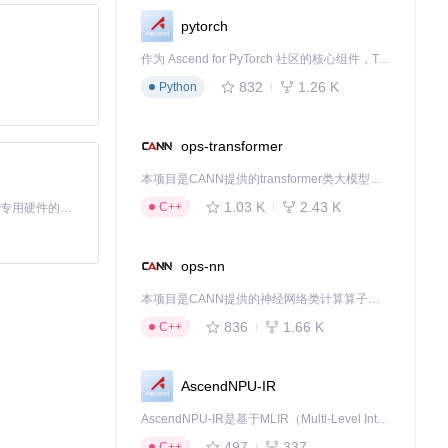
pytorch
作为 Ascend for PyTorch 社区的核心组件，TorchNPU 是昇腾专为 PyTorch 打造的深度学习适配插件，使 PyTorch 框架能够直接调用昇腾 NPU，为开发者提供昇腾 AI 处理器的超强算力。
832
1.26 K
Python
ops-transformer
理解技术，能够直
本项目是CANN提供的transformer类大模型算子库，实现网络在NPU上加速计算。
1.03 K
2.43 K
C++
基于Python的Xiaozhi AI，适用于想要完整Xiaozhi体验而无需拥有专用硬件的用户。
ops-nn
ndroid Con
本项目是CANN提供的神经网络类计算算子库，实现网络在NPU上加速计算。
836
1.66 K
C++
AscendNPU-IR
分，显著领先于其
AscendNPU-IR是基于MLIR（Multi-Level Intermediate Representation）构建的，面向昇腾亲和算子编译时使用的中间表示，提供昇腾完备表达能力，通过编译优化提升昇腾AI处理器计算效率，支持通过生态框架使能昇腾AI处理器与深度调优
497
337
C++