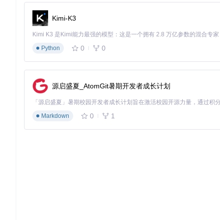
📌 当需要执行具体自动化任务时，使用以下命令：
Kimi-K3
cd
 Mobile-Agent-v3/mobile_v3

python run_mobileagentv3.py \

    --adb_path 
"/path/to/adb"
 \  
# ADB工具路径，用于与设
0
0
Python
    --api_key 
"your_api_key"
 \    
# 模型API密钥，用于调
    --instruction 
"在购物App中搜索并收藏价格低于200元的无线
系统会自动完成界面分析、元素定位、操作执行和结果验证的全流程。特
源启盛夏_AtomGit暑期开发者成长计划
接"看懂"屏幕内容而非依赖固定坐标，大幅提升了操作鲁棒性。
3. 智能设备自动化技术如何创造商业价值？
0
1
Markdown
3.1 技术性能优势量化分析
Mobile-Agent在多项权威基准测试中表现优异，尤其是其核心模型GUI-O
trol基准测试中，GUI-Owl-32B以76.6分的成绩超越了包括U
智能自动化模型性能对比
在跨平台界面理解能力方面，ScreenSpot-V2数据集的测试结果
他开源方案。这意味着企业可以使用同一套自动化系统处理多平
多平台智能自动化性能对比