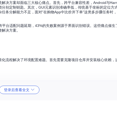
方案却面临三大核心痛点。首先，跨平台兼容性差，Android与Harm
分别定制钥匙。其次，GUI元素识别准确率低，传统基于坐标的定位方
任务分解能力不足，面对"在购物App中比价并下单"这类多步骤任务时
68%因跨平台适配问题延期，43%的失败案例源于界面识别错误。这些痛点催
完整解决方案。
通过标准化流程解决了环境配置难题。首先需要克隆项目仓库并安装核心依赖
登录后查看全文
型依赖，就像为机器人安装"视觉传感器"：