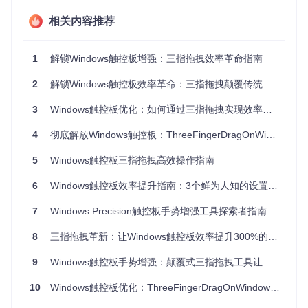
件支持高级手势功能。如果未找到该选项，可能需要更新触控
板驱动程序或确认设备是否为Precision触控板。大多数2018
相关内容推荐
年后生产的笔记本电脑都配备了Precision触控板，但部分品牌
可能仍使用自家驱动方案。
1
解锁Windows触控板增强：三指拖拽效率革命指南
⚠️ 注意：非Precision触控板设备可能无法完全支持三指拖拽
功能，建议先通过官方渠道更新最新触控板驱动。
2
解锁Windows触控板效率革命：三指拖拽颠覆传统操作体验
解决方案：三步实现流畅三指拖拽体验
3
Windows触控板优化：如何通过三指拖拽实现效率倍增？
4
彻底解放Windows触控板：ThreeFingerDragOnWindows全攻略——打造macOS级无缝拖拽体验
告别系统手势冲突的3个关键步骤
Windows系统默认的三指手势可能与ThreeFingerDragOnWin
5
Windows触控板三指拖拽高效操作指南
dows应用产生冲突，必须先完全禁用这些原生手势。首先，
打开系统设置，导航至"蓝牙和其他设备" > "触控板"，找到"三
6
Windows触控板效率提升指南：3个鲜为人知的设置让操作效率翻倍
指手势"部分。将所有方向的滑动手势和轻触操作全部设置
为"无操作"。这一步是确保第三方手势应用正常工作的基础，
7
Windows Precision触控板手势增强工具探索者指南：解锁三指拖拽新体验
任何残留的系统手势都可能导致功能冲突。
8
三指拖拽革新：让Windows触控板效率提升300%的开源工具
图：Windows三指手势设置界面，所有选项均设置为"无操
9
Windows触控板手势增强：颠覆式三指拖拽工具让操作效率提升100%
作"以避免冲突 - Windows手势配置
10
Windows触控板优化：ThreeFingerDragOnWindows彻底解放你的生产力
基础触控板行为优化指南