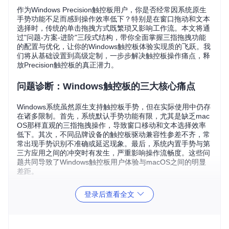
作为Windows Precision触控板用户，你是否经常因系统原生
手势功能不足而感到操作效率低下？特别是在窗口拖动和文本
选择时，传统的单击拖拽方式既繁琐又影响工作流。本文将通
过"问题-方案-进阶"三段式结构，带你全面掌握三指拖拽功能
的配置与优化，让你的Windows触控板体验实现质的飞跃。我
们将从基础设置到高级定制，一步步解决触控板操作痛点，释
放Precision触控板的真正潜力。
问题诊断：Windows触控板的三大核心痛点
Windows系统虽然原生支持触控板手势，但在实际使用中仍存
在诸多限制。首先，系统默认手势功能有限，尤其是缺乏mac
OS那样直观的三指拖拽操作，导致窗口移动和文本选择效率
低下。其次，不同品牌设备的触控板驱动兼容性参差不齐，常
常出现手势识别不准确或延迟现象。最后，系统内置手势与第
三方应用之间的冲突时有发生，严重影响操作流畅度。这些问
题共同导致了Windows触控板用户体验与macOS之间的明显
差距。
触控板硬件兼容性检测
登录后查看全文
在开始配置三指拖拽功能前，首先需要确认你的触控板是否支
持Precision技术。打开设备管理器，展开"鼠标和其他指针设
备"选项，如果看到"Precision Touchpad"字样，则说明你的硬