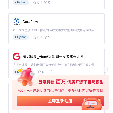
0
0
Python
对于大多数用户，默认值30是一个良好的起点。
图：ThreeFingerDragOnWindows应用的三指拖拽设置界面，
显示主要功能开关和调节选项 - Windows手势配置
DataFlow
基于大模型算子和工作流的高效文本大模型训练数据合成框架
进阶应用：系统集成与多设备同步
0
5
Python
实现开机自启与管理员权限配置
为了确保三指拖拽功能在每次启动电脑时都能自动可用，需要
在应用设置中启用"Run at startup"选项。更重要的是，建议开
源启盛夏_AtomGit暑期开发者成长计划
启"Run as administrator"功能，这将解决在管理员权限窗口中
无法拖拽的问题。应用会通过任务计划程序配置无UAC提示的
「源启盛夏」暑期校园开发者成长计划旨在激活校园开源力量，通过积分激励、认证扶持、资源倾斜等形式，引导高校组织和开发者完成「入驻 — 建项目 — 做贡献 — 获认证 — 得资源」的完整闭环。无论你是想带领社团入驻平台的组织者，还是希望用代码贡献证明自己的开发者，都能在这里找到属于你的成长路径。
启动方式，既保证了功能完整性，又避免了频繁的权限请求弹
0
1
Markdown
窗。
图：ThreeFingerDragOnWindows应用的其他设置界面，显示
开机自启和管理员权限选项 - Windows手势配置
700万+用户深度参与代码创作，更多精彩内容等你共创
py-xiaozhi
多设备同步配置实战案例
基于Python的Xiaozhi AI，适用于想要完整Xiaozhi体验而无需拥有专用硬件的用户。
立即登录/注册
0
1
如果你拥有多台Windows设备，可能希望在所有设备上保持一
Python
致的三指拖拽设置。ThreeFingerDragOnWindows的配置文件