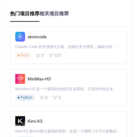
除了禁用三指手势外，还需要调整触控板的基础设置以配合三
指拖拽功能。在触控板设置页面中，确保启用"单指轻触单
击"和"双指轻触右键"功能，这些是日常操作的基础。同时，务
热门项目推荐
相关项目推荐
必取消勾选"轻触两次并拖动以多选"选项，这个功能会与三指
拖拽操作产生冲突。调整触控板灵敏度至中等水平，既能保证
操作准确性，又不会过于灵敏导致误触。
atomcode
📌 关键步骤：在进行任何高级配置前，先完成基础触控板设置
的优化，这将为后续的三指拖拽功能提供稳定的操作基础。
Claude Code 的开源替代方案。连接任意大模型，编辑代码，运行命令，自动验证 — 全自动执行。用 Rust 构建，极致性能。 ｜ An open-source alternative to Claude Code. Connect any LLM, edit code, run commands, and verify changes — autonomously. Built in Rust for speed. Get Started
0
537
Rust
图：Windows触控板轻拍设置界面，显示已禁用"轻触两次并
拖动以多选"选项 - Windows手势配置
三指拖拽核心参数配置方案
MiniMax-H3
完成系统设置调整后，打开ThreeFingerDragOnWindows应
MiniMax H3 是一个通用的全模态生成系统。它支持对由文本、图像、视频和音频组成的多模态上下文进行统一理解，并能生成分辨率高达 2K、时长可达 15 秒的带原生立体声音频的视频。得益于面向任务泛化的系统设计，H3 在预训练阶段就已具备广泛的多模态上下文理解与生成能力，能够出色地执行复杂的多模态指令。
用，进入"Three Finger Drag"设置页面。首先启用"Enable thr
0
0
Python
ee finger drag"开关，这将激活核心的三指拖拽功能。对于"允
许释放手指后继续拖动"选项，建议保持开启，它能让你在拖
拽过程中重新调整手指位置而不会中断操作。点击释放延迟建
议设置为500ms，这个数值能在操作流畅度和误触防护之间取
得平衡。
Kimi-K3
💡 技巧：如果发现拖拽操作不够灵敏，可以尝试调整"鼠标速
Kimi K3 是Kimi能力最强的模型：这是一个拥有 2.8 万亿参数的混合专家（MoE）模型，具备原生视觉理解能力，并支持 100 万 token 的上下文窗口。
度"滑块，数值越高，光标移动对触控板操作的响应越敏感。