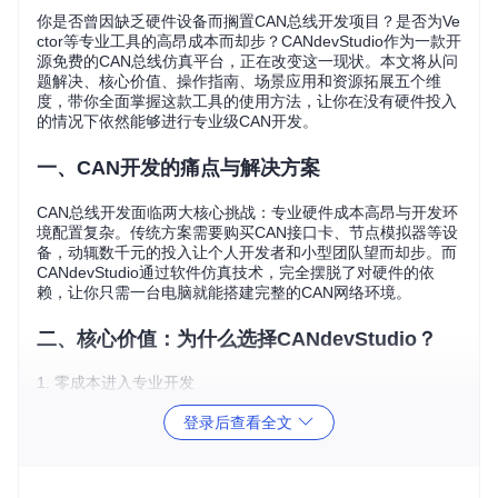
你是否曾因缺乏硬件设备而搁置CAN总线开发项目？是否为Ve
ctor等专业工具的高昂成本而却步？CANdevStudio作为一款开
源免费的CAN总线仿真平台，正在改变这一现状。本文将从问
题解决、核心价值、操作指南、场景应用和资源拓展五个维
度，带你全面掌握这款工具的使用方法，让你在没有硬件投入
的情况下依然能够进行专业级CAN开发。
一、CAN开发的痛点与解决方案
CAN总线开发面临两大核心挑战：专业硬件成本高昂与开发环
境配置复杂。传统方案需要购买CAN接口卡、节点模拟器等设
备，动辄数千元的投入让个人开发者和小型团队望而却步。而
CANdevStudio通过软件仿真技术，完全摆脱了对硬件的依
赖，让你只需一台电脑就能搭建完整的CAN网络环境。
二、核心价值：为什么选择CANdevStudio？
1. 零成本进入专业开发
无需购买任何硬件设备，通过虚拟CAN总线技术即可实现从报
登录后查看全文
文发送到信号解析的全流程仿真。项目源码完全开源，你可以
根据需求自由定制功能，避免商业软件的许可限制。
2. 跨平台无缝协作