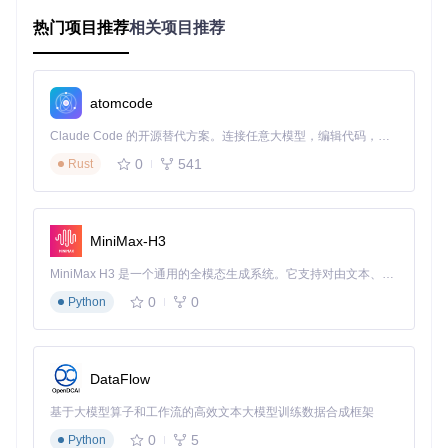
热门项目推荐
相关项目推荐
基于Qt框架开发，完美支持Linux、Windows和macOS三大操
作系统。无论你是嵌入式开发工程师还是桌面应用开发者，都
能获得一致的操作体验，团队协作时无需担心环境差异问题。
3. 模块化插件架构
atomcode
所有功能通过插件形式实现，你可以在src/components/目录
Claude Code 的开源替代方案。连接任意大模型，编辑代码，运行命令，自动验证 — 全自动执行。用 Rust 构建，极致性能。 ｜ An open-source alternative to Claude Code. Connect any LLM, edit code, run commands, and verify changes — autonomously. Built in Rust for speed. Get Started
下找到包括CAN信号编解码器、数据记录器、报文发送器等丰
0
541
Rust
富组件。这种设计不仅便于功能扩展，也让代码维护更加清
晰。
深色主题界面适合长时间开发，降低视觉疲劳，界面布局清晰
MiniMax-H3
直观
MiniMax H3 是一个通用的全模态生成系统。它支持对由文本、图像、视频和音频组成的多模态上下文进行统一理解，并能生成分辨率高达 2K、时长可达 15 秒的带原生立体声音频的视频。得益于面向任务泛化的系统设计，H3 在预训练阶段就已具备广泛的多模态上下文理解与生成能力，能够出色地执行复杂的多模态指令。
三、快速上手：三步搭建CAN仿真环境
0
0
Python
第一步：获取与安装
源码编译方式
（适合开发者）：
DataFlow
基于大模型算子和工作流的高效文本大模型训练数据合成框架
git 
clone
cd
0
5
Python