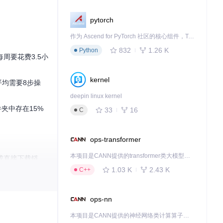
pytorch
作为 Ascend for PyTorch 社区的核心组件，TorchNPU 是昇腾专为 PyTorch 打造的深度学习适配插件，使 PyTorch 框架能够直接调用昇腾 NPU，为开发者提供昇腾 AI 处理器的超强算力。
832
1.26 K
Python
周要花费3.5小
kernel
平均需要8步操
deepin linux kernel
夹中存在15%
33
16
C
ops-transformer
本项目是CANN提供的transformer类大模型算子库，实现网络在NPU上加速计算。
成直接下载链
1.03 K
2.43 K
C++
ops-nn
本项目是CANN提供的神经网络类计算算子库，实现网络在NPU上加速计算。