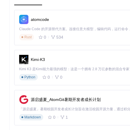
智能错误修正
自动识别并修复无效或不完整的URL
链接
自适应分辨率
根据设备自动调整PDF显示效果
在
atomcode
电子课本解析工具界面
📋 实施流程：三步高效获取电子教材
0
534
Rust
准备工作
第一步建议您先整理所需教材的清单，明确每个教材的版本信息
打开并显示教材内容。
Kimi-K3
⚠️ 注意事项：请确认您拥有合法的教材使用权限，仅为教学或
0
0
Python
核心操作
第二步建议您打开电子课本解析工具，在文本输入框中粘贴复制的
输入后，根据需要通过下拉菜单选择教材的类型、学段和学科信
源启盛夏_AtomGit暑期开发者成长计划
⚠️ 注意事项：URL必须是完整的预览页面地址，以"https://basic.smar
验证方法
0
1
Markdown
第三步建议您点击"下载"按钮并选择保存路径，工具将自动开始
成"。建议打开下载的PDF文件，确认内容完整且页码正确。