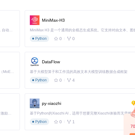
解析成功率提高至98.7%
4K屏幕和普通显示器上均保持最佳阅读体验
MiniMax-H3
Claude Code 的开源替代方案。连接任意大模型，编辑代码，运行命令，自动验证 — 全自动执行。用 Rust 构建，极致性能。 ｜ An open-source alternative to Claude Code. Connect any LLM, edit code, run commands, and verify changes — autonomously. Built in Rust for speed. Get Started
0
0
Python
和对应学科。在国家中小学智慧教育平台中找到目标教材的预览页面，确
DataFlow
学习目的下载所需资源。
Kimi K3 是Kimi能力最强的模型：这是一个拥有 2.8 万亿参数的混合专家（MoE）模型，具备原生视觉理解能力，并支持 100 万 token 的上下文窗口。
基于大模型算子和工作流的高效文本大模型训练数据合成框架
0
4
Python
预览页面URL。如果需要下载多本教材，可以在输入框中分行输入多个U
息。
py-xiaozhi
tedu.cn/tchMaterial/detail?"开头，确保包含contentId等关键参数。
「源启盛夏」暑期校园开发者成长计划旨在激活校园开源力量，通过积分激励、认证扶持、资源倾斜等形式，引导高校组织和开发者完成「入驻 — 建项目 — 做贡献 — 获认证 — 得资源」的完整闭环。无论你是想带领社团入驻平台的组织者，还是希望用代码贡献证明自己的开发者，都能在这里找到属于你的成长路径。
0
1
Python
7
解析并下载PDF文件。您可以通过进度条实时查看下载状态，完成后系统会