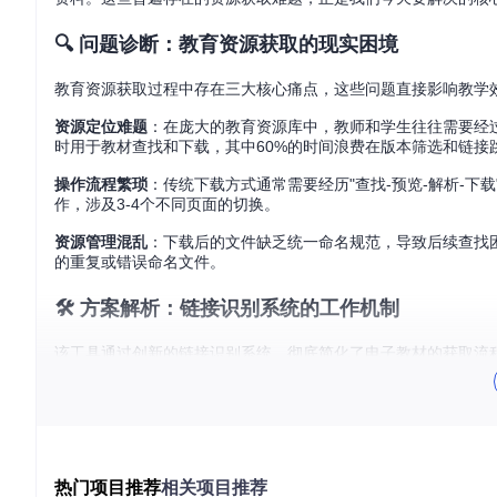
🔍 问题诊断：教育资源获取的现实困境
教育资源获取过程中存在三大核心痛点，这些问题直接影响教学
资源定位难题
：在庞大的教育资源库中，教师和学生往往需要经过
时用于教材查找和下载，其中60%的时间浪费在版本筛选和链接
操作流程繁琐
：传统下载方式通常需要经历"查找-预览-解析-
作，涉及3-4个不同页面的切换。
资源管理混乱
：下载后的文件缺乏统一命名规范，导致后续查找困
的重复或错误命名文件。
🛠️ 方案解析：链接识别系统的工作机制
该工具通过创新的链接识别系统，彻底简化了电子教材的获取流
接，省去了传统方法中的多个中间步骤。
核心技术特性
技术特性
功能描述
多任务并行处理
同时解析多个教材链接
下
热门项目推荐
相关项目推荐