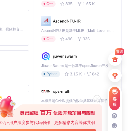
835
1.65 K
C++
AscendNPU-IR
MiniMax H3 是一个通用的全模态生成系统。它支持对由文本、图像、视频和音频组成的多模态上下文进行统一理解，并能生成分辨率高达 2K、时长可达 15 秒的带原生立体声音频的视频。得益于面向任务泛化的系统设计，H3 在预训练阶段就已具备广泛的多模态上下文理解与生成能力，能够出色地执行复杂的多模态指令。
AscendNPU-IR是基于MLIR（Multi-Level Intermediate Representation）构建的，面向昇腾亲和算子编译时使用的中间表示，提供昇腾完备表达能力，通过编译优化提升昇腾AI处理器计算效率，支持通过生态框架使能昇腾AI处理器与深度调优
496
336
C++
邀请
保页面能够正常
jiuwenswarm
JiuwenSwarm 是一款基于openJiuwen开发的智能AI Agent，它能够将大语言模型的强大能力，通过你日常使用的各类通讯应用，直接延伸至你的指尖。
3.15 K
842
Python
RL地址。完成
ops-math
客
本项目是CANN提供的数学类基础计算算子库，实现网络在NPU上加速计算。
服
1.24 K
1.36 K
C++
基于Python的Xiaozhi AI，适用于想要完整Xiaozhi体验而无需拥有专用硬件的用户。
00万+用户深度参与代码创作，更多精彩内容等你共创
提示"下载完
deveco-code