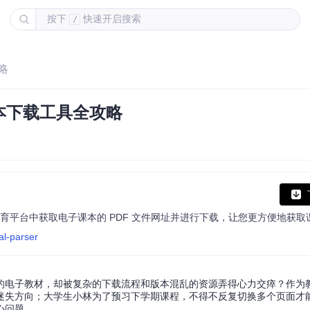
按下
快速开启搜索
/
略
本下载工具全攻略
育平台中获取电子课本的 PDF 文件网址并进行下载，让您更方便地获取
al-parser
的电子教材，却被复杂的下载流程和版本混乱的资源弄得心力交瘁？作为
迷失方向；大学生小林为了预习下学期课程，不得不反复切换多个页面才
心问题。