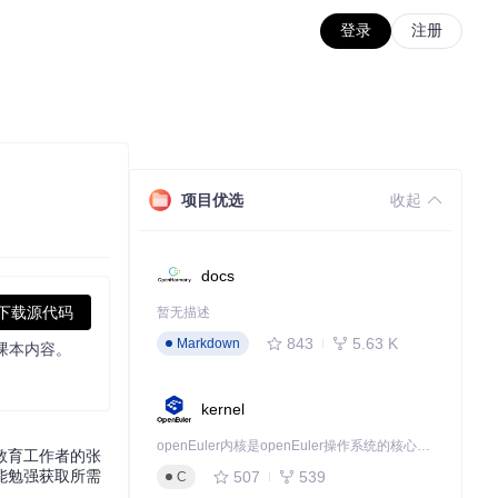
登录
注册
项目优选
收起
docs
下载源代码
暂无描述
843
5.63 K
Markdown
课本内容。
kernel
openEuler内核是openEuler操作系统的核心，既是系统性能与稳定性的基石，也是连接处理器、设备与服务的桥梁。
教育工作者的张
能勉强获取所需
507
539
C