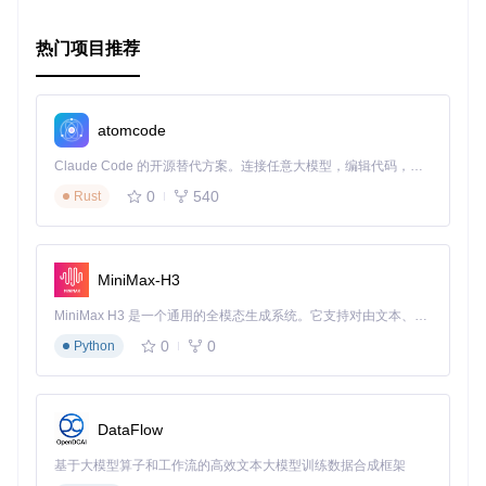
总的来说，SGActionView 是一个强大的工具，可以为你的iOS
应用带来更丰富、更具吸引力的用户交互体验。不论你是新手
热门项目推荐
还是经验丰富的开发者，都会发现它是一个不可或缺的开发资
源。赶快来试试看，让SGActionView提升你的应用吧！
atomcode
Claude Code 的开源替代方案。连接任意大模型，编辑代码，运行命令，自动验证 — 全自动执行。用 Rust 构建，极致性能。 ｜ An open-source alternative to Claude Code. Connect any LLM, edit code, run commands, and verify changes — autonomously. Built in Rust for speed. Get Started
0
540
Rust
MiniMax-H3
MiniMax H3 是一个通用的全模态生成系统。它支持对由文本、图像、视频和音频组成的多模态上下文进行统一理解，并能生成分辨率高达 2K、时长可达 15 秒的带原生立体声音频的视频。得益于面向任务泛化的系统设计，H3 在预训练阶段就已具备广泛的多模态上下文理解与生成能力，能够出色地执行复杂的多模态指令。
0
0
Python
DataFlow
基于大模型算子和工作流的高效文本大模型训练数据合成框架