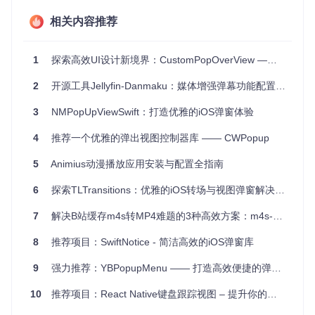
当用户进行关键操作，如删除数据或订阅服务时，展示 SG
相关内容推荐
AlertMenu 提示确认。
用户查看详细信息时，利用 SGSheetMenu 提供更多相关
1
探索高效UI设计新境界：CustomPopOverView —— 强大的iOS弹出视图解决方案
选项，如保存、分享或跳转。
分享功能集成，使用 SGGridMenu 显示多个社交平台供用
2
开源工具Jellyfin-Danmaku：媒体增强弹幕功能配置指南
户选择。
3
NMPopUpViewSwift：打造优雅的iOS弹窗体验
这样的弹出视图不仅可以提高用户体验，还能统一应用的视觉
风格和交互逻辑。
4
推荐一个优雅的弹出视图控制器库 —— CWPopup
项目特点
5
Animius动漫播放应用安装与配置全指南
简单易用
：直观的API使得添加弹出视图变得轻松快捷。
6
探索TLTransitions：优雅的iOS转场与视图弹窗解决方案
高度可定制
：支持自定义标题、消息、按钮标题、子标题以
及图标，满足不同设计需求。
7
解决B站缓存m4s转MP4难题的3种高效方案：m4s-converter实用全攻略
性能优秀
：优化过的动画效果流畅自然，提升应用的整体质
8
量。
推荐项目：SwiftNotice - 简洁高效的iOS弹窗库
跨平台
：原生Objective-C支持，同时也适配Swift和React N
9
强力推荐：YBPopupMenu —— 打造高效便捷的弹出菜单
ative。
MIT许可
：采用宽松的MIT许可证，允许自由使用和修改源
10
推荐项目：React Native键盘跟踪视图 – 提升你的移动开发体验！
码，无需担心版权问题。