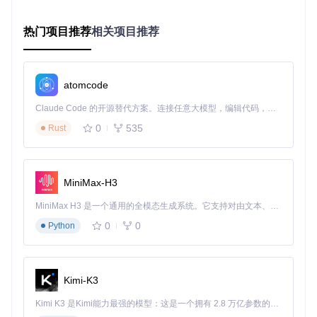
为生活中的一道亮丽风景线！
热门项目推荐
相关项目推荐
JellyBook
下载源代码
A nice way to read books and comics from Jellyfin
atomcode
项目地址：
https://gitcode.com/gh_mirrors/je/JellyBook
Claude Code 的开源替代方案。连接任意大模型，编辑代码，运行命令，自动验证 — 全自动执行。用 Rust 构建，极致性能。 ｜ An open-source alternative to Claude Code. Connect any LLM, edit code, run commands, and verify changes — autonomously. Built in Rust for speed. Get Started
0
535
Rust
MiniMax-H3
MiniMax H3 是一个通用的全模态生成系统。它支持对由文本、图像、视频和音频组成的多模态上下文进行统一理解，并能生成分辨率高达 2K、时长可达 15 秒的带原生立体声音频的视频。得益于面向任务泛化的系统设计，H3 在预训练阶段就已具备广泛的多模态上下文理解与生成能力，能够出色地执行复杂的多模态指令。
0
0
Python
Kimi-K3
Kimi K3 是Kimi能力最强的模型：这是一个拥有 2.8 万亿参数的混合专家（MoE）模型，具备原生视觉理解能力，并支持 100 万 token 的上下文窗口。