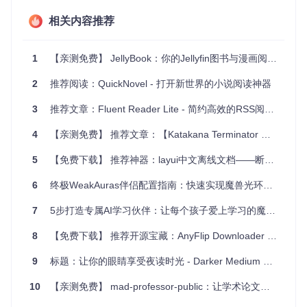
过JellyBook轻松访问。
相关内容推荐
漫画迷天堂：无论是收藏的CBR或CBZ文件，都能在这款
应用中流畅翻阅。
旅行伴侣：离线缓存你喜欢的书籍和有声书，在旅途中尽
1
【亲测免费】 JellyBook：你的Jellyfin图书与漫画阅读器
享阅读乐趣。
共享阅读：如果你的家族或团队共享一个Jellyfin服务器，J
2
推荐阅读：QuickNovel - 打开新世界的小说阅读神器
ellyBook是你共享资源的理想工具。
3
推荐文章：Fluent Reader Lite - 简约高效的RSS阅读新体验
项目特点
4
【亲测免费】 推荐文章：【Katakana Terminator 片假名终结者】—— 日语学习者的贴心伴侣
跨平台支持
：目前覆盖iOS、Android，并计划登陆更多平
5
【免费下载】 推荐神器：layui中文离线文档——断网不断学，高效开发的秘密武器
台。
多格式兼容
：支持广泛的电子书、漫画和有声书格式，满
6
终极WeakAuras伴侣配置指南：快速实现魔兽光环自动更新
足多样化需求。
便捷安装
：通过TestFlight、Google Play、Galaxy Store
7
5步打造专属AI学习伙伴：让每个孩子爱上学习的魔法工具 ✨
及F-Droid轻松获取。
持续优化
：开发者积极改进，不断修复问题，增强用户体
8
【免费下载】 推荐开源宝藏：AnyFlip Downloader —— 轻松将在线书籍转化为PDF
验。
9
标题：让你的眼睛享受夜读时光 - Darker Medium 开源项目推荐
JellyBook不仅是阅读工具，更是连接你与数字世界的桥梁。不
论你是学生、上班族还是自由职业者，都可以在这个平台上找
10
【亲测免费】 mad-professor-public：让学术论文阅读变得高效而有趣
到属于自己的阅读角落。赶快加入JellyBook的世界，让阅读成