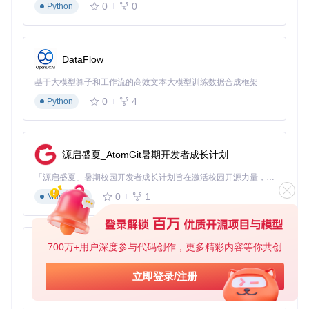
0
0
Python
DataFlow
基于大模型算子和工作流的高效文本大模型训练数据合成框架
0
4
Python
源启盛夏_AtomGit暑期开发者成长计划
「源启盛夏」暑期校园开发者成长计划旨在激活校园开源力量，通过积分激励、认证扶持、资源倾斜等形式，引导高校组织和开发者完成「入驻 — 建项目 — 做贡献 — 获认证 — 得资源」的完整闭环。无论你是想带领社团入驻平台的组织者，还是希望用代码贡献证明自己的开发者，都能在这里找到属于你的成长路径。
0
1
Markdown
700万+用户深度参与代码创作，更多精彩内容等你共创
py-xiaozhi
基于Python的Xiaozhi AI，适用于想要完整Xiaozhi体验而无需拥有专用硬件的用户。
立即登录/注册
0
1
Python