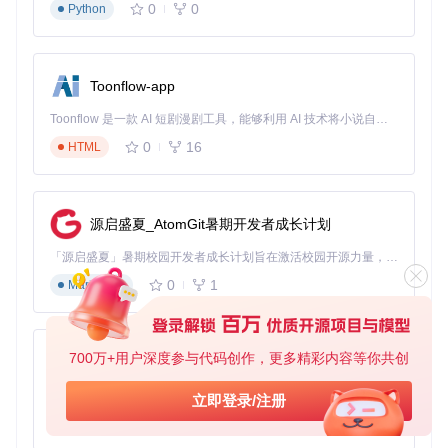
源资源，无论是对于学术研究者、教育培训者，还是企业员
0
0
Python
工，都是一个宝贵的学习工具。通过合理利用这一资源，用户
可以更加高效地学习和研究随机过程，推动相关领域的发展。
Toonflow-app
随机过程第五版PDF教材
下载源代码
Toonflow 是一款 AI 短剧漫剧工具，能够利用 AI 技术将小说自动转化为剧本，并结合 AI 生成的图片和视频，实现高效的短剧创作。借助 Toonflow，可以轻松完成从文字到影像的全流程，让短剧制作变得更加智能与便捷。
0
16
HTML
本仓库提供《随机过程》第五版PDF教材，由刘次华教授编著，基于华中科技大学版本。该教材深入浅出地讲解了随机过程的基本概念、理论及其应用，是数学、工程、金融等专业学生和研究人员的重要学习资源。内容详实，适合高等院校教学与自学使用。请根据个人学习需求下载，并尊重知识产权，遵守相关法律法规。感谢您的关注与支持！
项目地址：
https://gitcode.com/Premium-
Resources/05faf
源启盛夏_AtomGit暑期开发者成长计划
「源启盛夏」暑期校园开发者成长计划旨在激活校园开源力量，通过积分激励、认证扶持、资源倾斜等形式，引导高校组织和开发者完成「入驻 — 建项目 — 做贡献 — 获认证 — 得资源」的完整闭环。无论你是想带领社团入驻平台的组织者，还是希望用代码贡献证明自己的开发者，都能在这里找到属于你的成长路径。
0
1
Markdown
700万+用户深度参与代码创作，更多精彩内容等你共创
AionUi
免费、本地、开源的 24/7 全天候 Cowork 应用，以及适用于 Gemini CLI、Claude Code、Codex、OpenCode、Qwen Code、Goose CLI、Auggie 等的 OpenClaw | 🌟 喜欢就点star吧
立即登录/注册
0
6
TypeScript