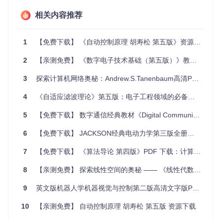
技术优势
相关内容推荐
高质量排版
：PDF文件的排版经过精心设计，使得阅读体验
更加舒适。
易于分享和传播
：PDF格式易于在互联网上分享和传播，便
1
【免费下载】 《自动控制原理 胡寿松 第五版》资源推荐：掌握自动控制的核心知识
于学术资源的交流。
2
【亲测免费】 《数字电子技术基础（第五版）》教材下载：电子工程学习者的必备资源
项目及技术应用场景
3
探索计算机网络奥秘：Andrew.S.Tanenbaum高清PDF版第五版推荐
学术研究
4
《自适应滤波理论》第五版：电子工程领域的必备资源
《随机过程》作为数学、工程、金融等专业的核心课程，其教
材对于学术研究具有重要意义。该项目提供的PDF教材，可以
5
【免费下载】 数字通信经典教材《Digital Communication》第五版：权威资源，助你掌握通信精髓
帮助研究者快速查找相关理论，提高研究效率。
6
【免费下载】 JACKSON经典电动力学第三版全册：电动力学领域的权威指南
教育培训
在教育领域，该项目可以作为高等院校相关课程的辅助教材，
7
【免费下载】 《算法导论 第四版》PDF 下载：计算机科学领域的经典教材
帮助学生更好地理解随机过程的基本概念和理论。
8
【亲测免费】 探索线性空间的奥秘 —— 《线性代数导论》第五版英文原版资源推荐
企业应用
9
英文版机器人学机器视觉与控制第二版高清文字版PDF下载：机器人领域学习者的必备资料
金融、保险等行业中，随机过程理论有着广泛的应用。企业员
工可以利用该教材，提升自身在随机过程方面的专业素养。
10
【亲测免费】 自动控制原理 胡寿松 第五版 资源下载