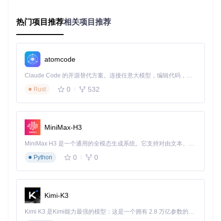
项目特点
全面性
热门项目推荐
相关项目推荐
《随机过程第五版PDF教材》包含了教材的全部内容，从基本
概念到高级理论，一应俱全。
atomcode
权威性
教材由刘次华教授编著，保证了内容的权威性和准确性。
Claude Code 的开源替代方案。连接任意大模型，编辑代码，运行命令，自动验证 — 全自动执行。用 Rust 构建，极致性能。 ｜ An open-source alternative to Claude Code. Connect any LLM, edit code, run commands, and verify changes — autonomously. Built in Rust for speed. Get Started
0
532
Rust
便捷性
PDF格式便于在各种设备上阅读，用户可以根据个人需求灵活
使用。
MiniMax-H3
免费开源
MiniMax H3 是一个通用的全模态生成系统。它支持对由文本、图像、视频和音频组成的多模态上下文进行统一理解，并能生成分辨率高达 2K、时长可达 15 秒的带原生立体声音频的视频。得益于面向任务泛化的系统设计，H3 在预训练阶段就已具备广泛的多模态上下文理解与生成能力，能够出色地执行复杂的多模态指令。
作为一个开源项目，任何用户都可以免费获取和使用该教材，
0
0
降低了学习成本。
Python
遵守法律法规
在使用过程中，该项目严格遵守知识产权和法律法规，保障了
Kimi-K3
用户的权益。
Kimi K3 是Kimi能力最强的模型：这是一个拥有 2.8 万亿参数的混合专家（MoE）模型，具备原生视觉理解能力，并支持 100 万 token 的上下文窗口。
总之，《随机过程第五版PDF教材》项目是一个极具价值的开