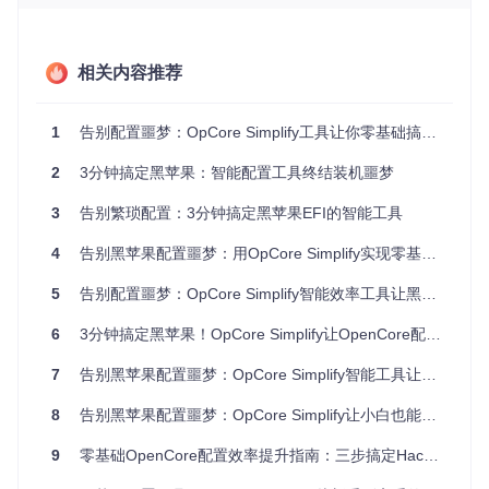
EFI配置（系统启动的"钥匙"）涉及ACPI补丁、内核扩展、SM
BIOS设置等专业知识，即使是有经验的用户也需查阅大量文
档。一个参数错误就可能导致系统无法启动或功能异常。
相关内容推荐
痛点三：兼容性调试耗费大量时间
不同硬件组合与macOS版本的兼容性差异巨大，用户往往需
要反复尝试不同配置组合，经历多次失败才能找到解决方案，
1
告别配置噩梦：OpCore Simplify工具让你零基础搞定黑苹果EFI
这一过程可能耗费数天甚至数周。
2
3分钟搞定黑苹果：智能配置工具终结装机噩梦
智能配置革命：OpCore Simplify的核心价值
3
告别繁琐配置：3分钟搞定黑苹果EFI的智能工具
OpCore Simplify通过三大创新功能彻底重构了黑苹果配置流
4
告别黑苹果配置噩梦：用OpCore Simplify实现零基础EFI自动生成
程，让技术门槛大幅降低。
5
告别配置噩梦：OpCore Simplify智能效率工具让黑苹果EFI自动生成像搭积木一样简单
自动化硬件识别引擎
工具内置的硬件扫描模块能自动识别并验证关键组件信息，避
6
3分钟搞定黑苹果！OpCore Simplify让OpenCore配置小白变大神
免了手动收集的繁琐与错误。Windows用户可一键生成硬件报
告，Linux/macOS用户则可导入在Windows系统生成的报告文
7
告别黑苹果配置噩梦：OpCore Simplify智能工具让零基础用户也能轻松搭建稳定系统
件。
8
告别黑苹果配置噩梦：OpCore Simplify让小白也能搞定EFI
OpCore Simplify硬件报告选择界面，支持一键生成或导入系
9
零基础OpenCore配置效率提升指南：三步搞定Hackintosh工具避坑指南
统硬件信息，为配置提供精准数据基础