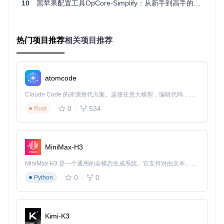
10
黑苹果配置工具OpCore-Simplify：从新手到高手的实战指南
智能兼容性分析系统
基于庞大的硬件数据库，工具能自动评估各组件与macOS的
兼容性，清晰标记支持状态。对于不兼容硬件提供替代方案建
热门项目推荐
相关项目推荐
议，有限支持组件则提示需额外配置的项目，让用户提前了解
潜在问题。
OpCore Simplify硬件兼容性检查界面，直观显示CPU、显卡
atomcode
等核心组件的macOS支持情况，提前预警潜在问题
Claude Code 的开源替代方案。连接任意大模型，编辑代码，运行命令，自动验证 — 全自动执行。用 Rust 构建，极致性能。 ｜ An open-source alternative to Claude Code. Connect any LLM, edit code, run commands, and verify changes — autonomously. Built in Rust for speed. Get Started
自动化配置生成器
0
534
Rust
根据硬件分析结果，工具自动推荐最优设置，包括macOS版
本选择、ACPI补丁、内核扩展等关键配置项。用户也可根据需
要进行手动调整，完成后点击生成按钮即可获得完整EFI文
件。
MiniMax-H3
三步配置流程：从硬件检测到系统启动
MiniMax H3 是一个通用的全模态生成系统。它支持对由文本、图像、视频和音频组成的多模态上下文进行统一理解，并能生成分辨率高达 2K、时长可达 15 秒的带原生立体声音频的视频。得益于面向任务泛化的系统设计，H3 在预训练阶段就已具备广泛的多模态上下文理解与生成能力，能够出色地执行复杂的多模态指令。
0
0
Python
OpCore Simplify采用向导式操作流程，即使是完全没有经验
的新手也能轻松上手。
硬件报告一键生成指南
Kimi-K3