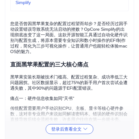
Simplify
您是否曾因黑苹果复杂的配置过程望而却步？是否经历过因手
动设置错误导致系统无法启动的挫败？OpCore Simplify的出
现彻底改变了这一局面。这款开源智能工具通过自动化硬件识
别与配置生成，将原本需要专业知识和数小时操作的EFI制作
过程，简化为三步可视化操作，让普通用户也能轻松体验mac
OS的魅力。
直面黑苹果配置的三大核心痛点
黑苹果安装长期被技术门槛高、配置过程复杂、成功率低三大
问题困扰。社区数据显示，超过75%的新手用户首次尝试会遭
遇失败，其中90%的问题源于EFI配置错误。
痛点一：硬件信息收集如同"天书"
传统配置需要用户手动识别CPU、主板、显卡等核心硬件参
数，这对非专业用户来说如同解读密码本。错误的硬件识别会
直接导致后续全流程失败，许多用户往往在第一步就卡壳。
登录后查看全文
痛点二：EFI配置的技术壁垒难以逾越