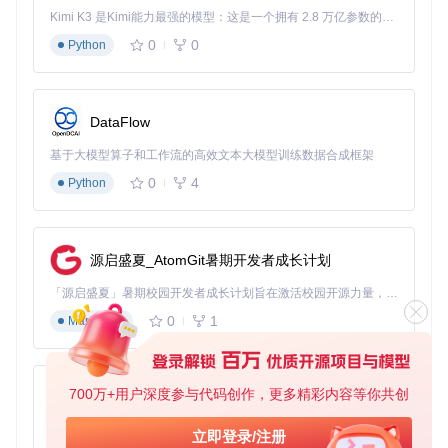
启动工具后，Windows用户点击"Export Hardware Report"按
Kimi K3 是Kimi能力最强的模型：这是一个拥有 2.8 万亿参数的混合专家（MoE）模型，具备原生视觉理解能力，并支持 100 万 token 的上下文窗口。
钮即可生成当前系统的硬件报告；Linux/macOS用户需导入在
Windows系统生成的报告文件。工具会自动验证报告完整性，
0
0
Python
确保分析基础的准确性。
兼容性智能评估与问题预警
DataFlow
上传硬件报告后，系统会在30秒内完成全面兼容性分析，以直
观的图标显示各硬件组件的支持状态。对于不支持的硬件（如
基于大模型算子和工作流的高效文本大模型训练数据合成框架
部分NVIDIA显卡）会提供替代方案，对于需要额外配置的项目
则给出清晰指引。
0
4
Python
EFI配置自动生成与定制
在配置页面，工具根据硬件信息自动填充推荐设置，包括适合
源启盛夏_AtomGit暑期开发者成长计划
的macOS版本、必要的ACPI补丁和内核扩展。用户可根据需
要微调设置，完成后点击"Generate EFI"按钮即可生成可直接
「源启盛夏」暑期校园开发者成长计划旨在激活校园开源力量，通过积分激励、认证扶持、资源倾斜等形式，引导高校组织和开发者完成「入驻 — 建项目 — 做贡献 — 获认证 — 得资源」的完整闭环。无论你是想带领社团入驻平台的组织者，还是希望用代码贡献证明自己的开发者，都能在这里找到属于你的成长路径。
使用的EFI文件，整个过程通常只需5-10分钟。
0
1
Markdown
OpCore Simplify配置界面，提供自动推荐的最优设置选项，
同时支持手动微调关键参数
700万+用户深度参与代码创作，更多精彩内容等你共创
py-xiaozhi
价值延伸：从个人使用到社区生态
基于Python的Xiaozhi AI，适用于想要完整Xiaozhi体验而无需拥有专用硬件的用户。
立即登录/注册