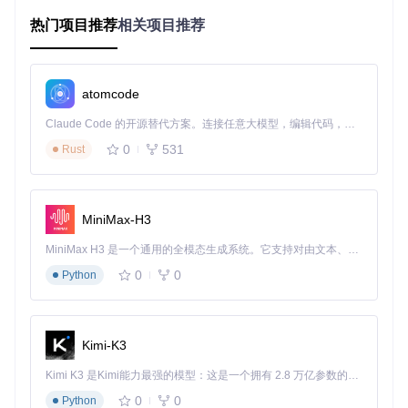
技术架构深度解析
热门项目推荐
相关项目推荐
nSkinz采用模块化设计，通过Hook技术与游戏引擎交互，实
现皮肤修改功能。整个系统由四大核心模块构成，各模块间通
过接口调用协同工作，形成完整的皮肤定制生态。
atomcode
核心模块架构
Claude Code 的开源替代方案。连接任意大模型，编辑代码，运行命令，自动验证 — 全自动执行。用 Rust 构建，极致性能。 ｜ An open-source alternative to Claude Code. Connect any LLM, edit code, run commands, and verify changes — autonomously. Built in Rust for speed. Get Started
Hooks模块
⚙️：通过拦截游戏事件（如FireGameEvent、P
0
531
Rust
ostDataUpdate）实现数据注入
SDK封装层
：提供统一的游戏接口访问方式，封装CBaseE
ntity等核心数据结构
GUI系统
：基于ImGui实现用户交互界面，提供直观的皮肤
MiniMax-H3
配置面板
配置管理层
：负责皮肤方案的序列化与持久化存储
MiniMax H3 是一个通用的全模态生成系统。它支持对由文本、图像、视频和音频组成的多模态上下文进行统一理解，并能生成分辨率高达 2K、时长可达 15 秒的带原生立体声音频的视频。得益于面向任务泛化的系统设计，H3 在预训练阶段就已具备广泛的多模态上下文理解与生成能力，能够出色地执行复杂的多模态指令。
模块交互流程
0
0
Python
用户通过GUI模块发起皮肤变更请求
Hooks模块拦截游戏渲染管线，注入自定义皮肤数据
SDK模块提供武器实体信息与皮肤数据的映射关系
配置模块保存当前皮肤方案至本地文件系统
Kimi-K3
环境配置与安装教程
Kimi K3 是Kimi能力最强的模型：这是一个拥有 2.8 万亿参数的混合专家（MoE）模型，具备原生视觉理解能力，并支持 100 万 token 的上下文窗口。
0
0
Python