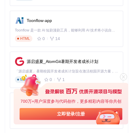
成功运行nSkinz需要正确配置开发环境与编译环境。以下提供
详细的环境检查清单与编译步骤，确保工具能够正常工作。
环境配置检查清单
Toonflow-app
✅ Visual Studio 2017或更高版本（需安装C++开发组件）
✅ DirectX SDK（2010年6月版本或兼容版本）
Toonflow 是一款 AI 短剧漫剧工具，能够利用 AI 技术将小说自动转化为剧本，并结合 AI 生成的图片和视频，实现高效的短剧创作。借助 Toonflow，可以轻松完成从文字到影像的全流程，让短剧制作变得更加智能与便捷。
✅ Windows SDK（10.0.17763.0或更新版本）
0
14
✅ .NET Framework 4.7.2或更高版本
HTML
编译安装步骤
# 获取项目源码
git 
clone
 https://gitcode.com/gh_mirrors/ns/nSkinz

源启盛夏_AtomGit暑期开发者成长计划
# 编译步骤
「源启盛夏」暑期校园开发者成长计划旨在激活校园开源力量，通过积分激励、认证扶持、资源倾斜等形式，引导高校组织和开发者完成「入驻 — 建项目 — 做贡献 — 获认证 — 得资源」的完整闭环。无论你是想带领社团入驻平台的组织者，还是希望用代码贡献证明自己的开发者，都能在这里找到属于你的成长路径。
1. 双击打开nSkinz.sln解决方案文件

0
1
2. 在解决方案资源管理器中右键点击项目，选择
"属性"
Markdown
3. 确认配置属性中的Windows SDK版本与安装版本一致

4. 设置输出目录为游戏目录下的addons文件夹

5. 选择
"生成"
菜单下的
"生成解决方案"
700万+用户深度参与代码创作，更多精彩内容等你共创
AionUi
⚠️注意：编译过程中若出现依赖错误，需检查DirectX SDK是
免费、本地、开源的 24/7 全天候 Cowork 应用，以及适用于 Gemini CLI、Claude Code、Codex、OpenCode、Qwen Code、Goose CLI、Auggie 等的 OpenClaw | 🌟 喜欢就点star吧
立即登录/注册
否正确安装，并确保项目引用路径配置正确。
0
6
TypeScript
技术实现细节解析