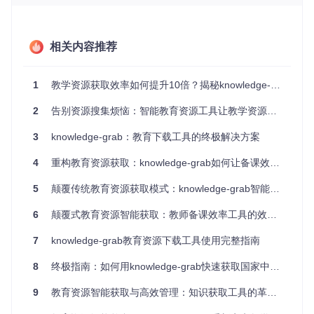
找到需要的资料。
困境三：王主任的"技术鸿沟"
作为学校教务处主任，王老师需要为教师们推荐高效的资源获
相关内容推荐
取工具。但现有的工具要么需要复杂的配置过程，要么对电脑
配置要求过高，要么仅支持单一平台。许多年龄较大的教师面
对这些工具时，往往望而却步。
1
教学资源获取效率如何提升10倍？揭秘knowledge-grab的技术突破
2
告别资源搜集烦恼：智能教育资源工具让教学资源获取效率提升300%
核心突破：重新定义教育资源获取方式
3
knowledge-grab：教育下载工具的终极解决方案
从"逐个点击"到"智能批量"
4
重构教育资源获取：knowledge-grab如何让备课效率提升80%
knowledge-grab最核心的突破在于将传统的"逐个下载"模式升
级为"智能批量获取"。想象一下，如果把传统下载方式比作"手
动接水"，每次只能接一杯水；那么knowledge-grab就像"自动
5
颠覆传统教育资源获取模式：knowledge-grab智能获取引擎的革新实践
灌溉系统"，可以同时为多块田地供水，而且还能根据每块田
地的需求自动调节水量。
6
颠覆式教育资源智能获取：教师备课效率工具的效率革命
7
knowledge-grab教育资源下载工具使用完整指南
从"杂乱堆放"到"自动分类"
8
终极指南：如何用knowledge-grab快速获取国家中小学智慧教育平台资源
另一个关键创新是引入了智能分类系统。就像图书馆管理员会
9
教育资源智能获取与高效管理：知识获取工具的革新之路
根据书籍类别、作者、主题等信息将书籍有序排列一样，kno
wledge-grab能够根据资源类型、学科、年级等维度自动组织