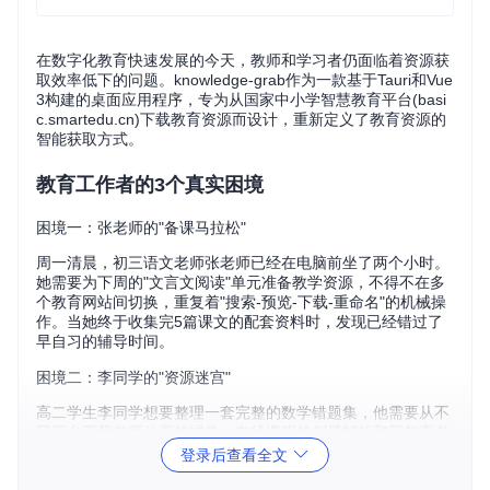
在数字化教育快速发展的今天，教师和学习者仍面临着资源获
取效率低下的问题。knowledge-grab作为一款基于Tauri和Vue
3构建的桌面应用程序，专为从国家中小学智慧教育平台(basi
c.smartedu.cn)下载教育资源而设计，重新定义了教育资源的
智能获取方式。
教育工作者的3个真实困境
困境一：张老师的"备课马拉松"
周一清晨，初三语文老师张老师已经在电脑前坐了两个小时。
她需要为下周的"文言文阅读"单元准备教学资源，不得不在多
个教育网站间切换，重复着"搜索-预览-下载-重命名"的机械操
作。当她终于收集完5篇课文的配套资料时，发现已经错过了
早自习的辅导时间。
困境二：李同学的"资源迷宫"
高二学生李同学想要整理一套完整的数学错题集，他需要从不
同平台下载老师分享的试卷、在线课程的例题解析和历年高考
真题。三个小时过去了，他的下载文件夹里堆满了命名混乱的
登录后查看全文
文件，"数学1.pdf"、"题目讲解.mp4"等文件让他根本无法快速