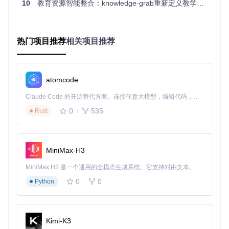
10
教育资源智能整合：knowledge-grab重新定义教学资料管理流程
文件结构，让用户不再需要花费额外时间整理下载的资源。
从"平台限制"到"跨系统兼容"
基于Tauri框架的优势，knowledge-grab实现了真正的跨平台
热门项目推荐
相关项目推荐
体验。无论你使用Windows、macOS还是Linux系统，都能获
得一致的操作体验，就像同一品牌的家电可以无缝协同工作一
样，不受操作系统的限制。
atomcode
实施路径：3步掌握智能资源获取
Claude Code 的开源替代方案。连接任意大模型，编辑代码，运行命令，自动验证 — 全自动执行。用 Rust 构建，极致性能。 ｜ An open-source alternative to Claude Code. Connect any LLM, edit code, run commands, and verify changes — autonomously. Built in Rust for speed. Get Started
当你需要准备新学期教学资源时，这样做只需3步
0
535
Rust
第一步：环境准备（5分钟）
git 
clone
MiniMax-H3
cd
 knowledge-grab

MiniMax H3 是一个通用的全模态生成系统。它支持对由文本、图像、视频和音频组成的多模态上下文进行统一理解，并能生成分辨率高达 2K、时长可达 15 秒的带原生立体声音频的视频。得益于面向任务泛化的系统设计，H3 在预训练阶段就已具备广泛的多模态上下文理解与生成能力，能够出色地执行复杂的多模态指令。
0
0
Python
小贴士：确保你的电脑已安装Node.js和Rust工具链，这就
像烹饪前准备好锅碗瓢盆一样重要。
第二步：启动应用（30秒）
Kimi-K3