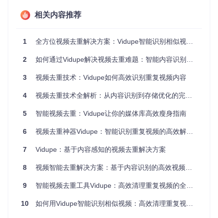
自定义设置提升去重精准度
相关内容推荐
Vidupe提供灵活的参数调整功能，让用户可以根据实际需求优
化去重效果。缩略图数量设置平衡了扫描速度与识别精度，数
1
全方位视频去重解决方案：Vidupe智能识别相似视频的技术实践
量越多结果越准确但处理时间相应增加。比较阈值调节则能控
制匹配严格程度，默认设置已针对大多数场景优化，初学者可
2
如何通过Vidupe解决视频去重难题：智能内容识别高效解决方案
直接使用，专业用户则可根据视频库特点进行微调。
3
视频去重技术：Vidupe如何高效识别重复视频内容
双重算法如何保障视频识别的准确性
4
视频去重技术全解析：从内容识别到存储优化的完整方案
Vidupe创新性地融合了两种先进算法，打造出既快速又精准的
5
智能视频去重：Vidupe让你的媒体库高效瘦身指南
视频识别系统。感知哈希（pHash）技术如同快速筛查员，能
够在短时间内处理大量视频，适合初步筛选；而结构相似性
（SSIM）算法则像细致的鉴别专家，通过分析视频帧的结构
6
视频去重神器Vidupe：智能识别重复视频的高效解决方案
特征，提供更高精度的匹配结果。这种组合策略确保了在处理
大规模视频库时，既能保持高效运行，又不会错过任何潜在的
7
Vidupe：基于内容感知的视频去重解决方案
重复内容。
8
视频智能去重解决方案：基于内容识别的高效视频管理方法
两种算法的技术特性对比
感知哈希（pHas
结构相似性（SSI
9
智能视频去重工具Vidupe：高效清理重复视频的全方位解决方案
技术指标
h）
M）
10
如何用Vidupe智能识别相似视频：高效清理重复视频的完整指南
快（适合批量处
处理速度
中等（注重精准度）
理）