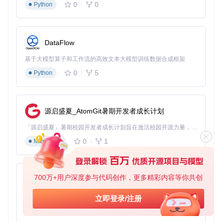
0
0
素材库，将更多时间投入到创意内容制作中。
Python
跨平台部署与性能优化技巧
DataFlow
Vidupe采用Qt框架开发，支持Windows、Linux和macOS三大
操作系统。要充分发挥其性能，需确保系统安装了最新版本的
基于大模型算子和工作流的高效文本大模型训练数据合成框架
FFmpeg，可将其放置在Vidupe程序目录或系统路径中。对于
包含上千个视频的大型库，建议分批次扫描，并利用软件的多
0
5
Python
线程特性——在四核CPU环境下，处理速度比单线程工具提升
约3倍。
值得注意的是，Vidupe采用了智能内存管理机制，即使比较窗
源启盛夏_AtomGit暑期开发者成长计划
口意外关闭，已分析的视频数据也不会丢失，重新打开时可直
接恢复工作状态。这一设计特别适合处理需要中断后继续的大
「源启盛夏」暑期校园开发者成长计划旨在激活校园开源力量，通过积分激励、认证扶持、资源倾斜等形式，引导高校组织和开发者完成「入驻 — 建项目 — 做贡献 — 获认证 — 得资源」的完整闭环。无论你是想带领社团入驻平台的组织者，还是希望用代码贡献证明自己的开发者，都能在这里找到属于你的成长路径。
型扫描任务。
0
1
Markdown
开始使用Vidupe的三个实用建议
初次使用Vidupe时，建议从默认设置开始，观察软件在自己视
700万+用户深度参与代码创作，更多精彩内容等你共创
py-xiaozhi
频库上的表现后再进行参数调整。对于重要视频文件，在删除
前务必通过内置预览功能进行人工确认，避免误删有价值的内
基于Python的Xiaozhi AI，适用于想要完整Xiaozhi体验而无需拥有专用硬件的用户。
立即登录/注册
容。定期清理缓存文件虽然会略微增加下次扫描时间，但能释
0
1
放存储空间并确保分析基于最新内容。
Python