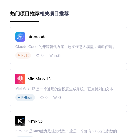
内存占用
低
中高
热门项目推荐
相关项目推荐
误判率
较低
极低
适用场景
大规模初步筛查
精确匹配验证
格式适应
atomcode
高（跨格式识别）
高（内容结构分析）
性
Claude Code 的开源替代方案。连接任意大模型，编辑代码，运行命令，自动验证 — 全自动执行。用 Rust 构建，极致性能。 ｜ An open-source alternative to Claude Code. Connect any LLM, edit code, run commands, and verify changes — autonomously. Built in Rust for speed. Get Started
用户真实场景：Vidupe如何解决实际问题
0
538
Rust
摄影爱好者的素材管理方案
专业摄影师李先生曾面临这样的挑战：他的1TB硬盘中存储了
MiniMax-H3
五年间拍摄的婚礼视频，许多相似片段分散在不同文件夹中。
使用Vidupe后，他通过"CutEnds"缩略图模式，成功识别出那
MiniMax H3 是一个通用的全模态生成系统。它支持对由文本、图像、视频和音频组成的多模态上下文进行统一理解，并能生成分辨率高达 2K、时长可达 15 秒的带原生立体声音频的视频。得益于面向任务泛化的系统设计，H3 在预训练阶段就已具备广泛的多模态上下文理解与生成能力，能够出色地执行复杂的多模态指令。
些开头结尾被剪辑但主体内容相同的视频片段，不仅释放了30
0
0
Python
0GB存储空间，还建立了更有序的素材分类系统。
视频创作者的素材库优化
YouTube创作者小王的经验同样具有代表性。她的电脑中积累
Kimi-K3
了大量素材片段，经常出现同一内容的不同版本。通过Vidupe
的智能缓存功能，首次扫描后生成的截图数据被保存在cache.
Kimi K3 是Kimi能力最强的模型：这是一个拥有 2.8 万亿参数的混合专家（MoE）模型，具备原生视觉理解能力，并支持 100 万 token 的上下文窗口。
db文件中，后续扫描速度提升了10倍以上，让她能够快速整理