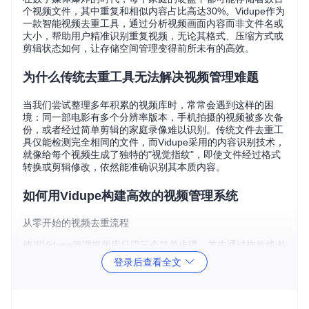
个视频文件，其中重复和相似内容占比高达30%。Vidupe作为
一款智能视频去重工具，通过分析视频画面内容而非文件名或
大小，帮助用户精准识别重复视频，无论其格式、压缩方式或
剪辑状态如何，让存储空间管理变得前所未有的高效。
为什么传统去重工具无法解决视频管理难题
当我们尝试整理多年积累的视频库时，常常会遇到这样的困
境：同一部电影有多个分辨率版本，手机拍摄的视频被多次备
份，或者经过简单剪辑的家庭录像难以识别。传统文件去重工
具仅能检测完全相同的文件，而Vidupe采用的内容识别技术，
就像给每个视频生成了独特的"视觉指纹"，即使文件经过格式
转换或剪辑修改，依然能准确识别其本质内容。
如何用Vidupe构建高效的视频管理系统
从零开始的视频去重流程
使用Vidupe管理视频库只需三个简单步骤。首先通过拖放或浏
览按钮添加需要扫描的文件夹，软件会自动识别所有视频文
登录后查看全文
件。接着点击"Find duplicates"按钮启动分析，系统将采用多
线程技术并行处理视频内容。最后在直观的比较窗口中查看结
果，每个视频对都配有缩略图预览，帮助用户快速判断是否为
重复内容。