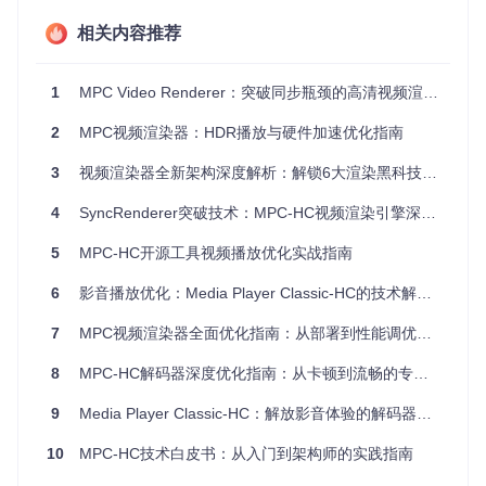
渲染管线]→[输出设备]
相关内容推荐
通过DirectX视频加速技术（DXVA2），将视频解码工作从CP
U转移到GPU，实测可降低处理器占用率40%-60%。同时支持
智能去交错处理，使运动画面清晰度提升25%以上，尤其适合
1
MPC Video Renderer：突破同步瓶颈的高清视频渲染解决方案
体育赛事和动作电影观看。
2
MPC视频渲染器：HDR播放与硬件加速优化指南
色彩断层？16位到8位的无损压缩技术
🎨 色彩抖动原理：[16位色深数据]→[32x32噪点矩阵]→[8位平
3
视频渲染器全新架构深度解析：解锁6大渲染黑科技提升画质表现
滑过渡输出]
4
SyncRenderer突破技术：MPC-HC视频渲染引擎深度实战指南
当高动态范围（HDR）内容显示在标准动态范围（SDR）设备
上时，系统采用专业抖动算法，将10/16位色彩信息无损压缩
5
MPC-HC开源工具视频播放优化实战指南
至8位输出，90%用户反馈色彩过渡自然度提升明显。
6
影音播放优化：Media Player Classic-HC的技术解析与实践指南
卡顿掉帧？帧缓存智能管理方案
7
MPC视频渲染器全面优化指南：从部署到性能调优的完整方案
⚡ 帧处理流程：[视频帧输入]→[智能预缓存]→[动态帧率匹配]
→[同步输出]
8
MPC-HC解码器深度优化指南：从卡顿到流畅的专业配置方案
通过自适应缓存机制，根据硬件性能动态调整预渲染帧数，在
9
Media Player Classic-HC：解放影音体验的解码器优化指南 告别播放卡顿与格式兼容难题的五种进阶思路
低配置设备上可减少30%的画面卡顿现象，同时避免高端设备
的性能浪费。
10
MPC-HC技术白皮书：从入门到架构师的实践指南
三、实战指南：从零开始的渲染器优化之旅