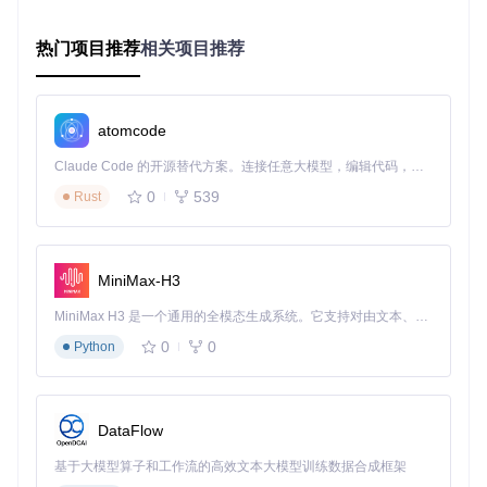
源码获取与验证流程
热门项目推荐
相关项目推荐
📥 获取源码→[下载图标]→验证SHA256→[对勾图标]→解压到
工作目录
atomcode
Claude Code 的开源替代方案。连接任意大模型，编辑代码，运行命令，自动验证 — 全自动执行。用 Rust 构建，极致性能。 ｜ An open-source alternative to Claude Code. Connect any LLM, edit code, run commands, and verify changes — autonomously. Built in Rust for speed. Get Started
编译构建傻瓜式流程图解
0
539
Rust
🔨 构建步骤：
双击MpcVideoRenderer.sln打开解决方案
选择"发布"配置和目标平台（x86/x64）
MiniMax-H3
右键点击解决方案→"生成"
MiniMax H3 是一个通用的全模态生成系统。它支持对由文本、图像、视频和音频组成的多模态上下文进行统一理解，并能生成分辨率高达 2K、时长可达 15 秒的带原生立体声音频的视频。得益于面向任务泛化的系统设计，H3 在预训练阶段就已具备广泛的多模态上下文理解与生成能力，能够出色地执行复杂的多模态指令。
等待编译完成（首次编译需10-15分钟）
在distrib目录找到安装脚本
0
0
Python
安装与配置三步法
管理员运行Install_MPCVR_64.cmd（64位系统）或Install
_MPCVR_32.cmd（32位系统）
打开播放器设置→选择"MPC Video Renderer"作为视频渲
DataFlow
染器
基于大模型算子和工作流的高效文本大模型训练数据合成框架
进入渲染器属性页面，根据硬件配置选择优化配置文件