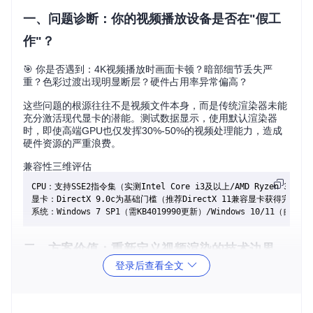
一、问题诊断：你的视频播放设备是否在"假工
作"？
🎯 你是否遇到：4K视频播放时画面卡顿？暗部细节丢失严
重？色彩过渡出现明显断层？硬件占用率异常偏高？
这些问题的根源往往不是视频文件本身，而是传统渲染器未能
充分激活现代显卡的潜能。测试数据显示，使用默认渲染器
时，即使高端GPU也仅发挥30%-50%的视频处理能力，造成
硬件资源的严重浪费。
兼容性三维评估
CPU：支持SSE2指令集（实测Intel Core i3及以上/AMD Ryzen 3及
显卡：DirectX 9.0c为基础门槛（推荐DirectX 11兼容显卡获得完整HDR
二、方案价值：重新定义视频渲染的技术边界
登录后查看全文
画面模糊？3步激活显卡硬件加速
🔍 硬件加速原理：[视频数据]→[DXVA2解码器]→[Direct3D 11