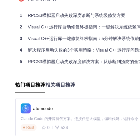
交互模式
：直接双击运行，按照提示完成安装
静默模式
：使用命令行参数实现无人值守安装
1
RPCS3模拟器启动失败深度诊断与系统级修复方案
自定义模式
：选择性地安装特定版本的运行库
2
Visual C++运行库自动修复终极指南：一键解决系统依赖
对于大多数用户，建议使用默认的交互模式，程序会自动检测系
3
Visual C++运行库一键修复终极指南：5分钟解决系统依
第三步：验证安装结果
安装完成后，可以通过以下方式验证运行库是否成功安装：
4
解决程序启动失败的3个实用策略：Visual C++运行库问题全
检查"控制面板 > 程序和功能"中是否出现了各个版本的Visual C++ 
5
RPCS3模拟器启动失败深度解决方案：从诊断到预防的全
运行之前报错的软件，确认问题是否已解决
使用系统命令查看已安装的运行库版本
热门项目推荐
相关项目推荐
进阶使用技巧：高级配置与批量部署
命令行参数详解
atomcode
VisualCppRedist AIO提供了丰富的命令行参数，满足不同场景
# 静默安装所有运行库（无界面）

0
534
Rust
VisualCppRedist_AIO_x86_x64.exe /ai /gm2
