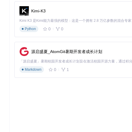
# 仅安装特定版本运行库

VisualCppRedist_AIO_x86_x64.exe /ai9    # 仅安装
2022
版本

Kimi-K3
VisualCppRedist_AIO_x86_x64.exe /aiX239 # 安装
2010
、
2012
# 显示进度条安装

VisualCppRedist_AIO_x86_x64.exe /y

0
0
Python
# 修复已安装的运行库

企业部署方案
源启盛夏_AtomGit暑期开发者成长计划
对于IT管理员，可以使用组策略或脚本批量部署：
0
1
Markdown
将安装包放置在网络共享位置
使用静默安装参数部署到所有客户端
通过日志文件监控安装状态
定期更新到最新版本确保安全性
自定义构建与维护
项目提供了完整的构建工具链，位于build_tools目录中。开发
修改安装脚本配置
更新特定版本的运行库
创建自定义的安装包变体
集成到系统镜像制作流程