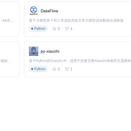
DataFlow
、
2013
、
2022
版本

Kimi K3 是Kimi能力最强的模型：这是一个拥有 2.8 万亿参数的混合专家（MoE）模型，具备原生视觉理解能力，并支持 100 万 token 的上下文窗口。
基于大模型算子和工作流的高效文本大模型训练数据合成框架
0
4
Python
py-xiaozhi
「源启盛夏」暑期校园开发者成长计划旨在激活校园开源力量，通过积分激励、认证扶持、资源倾斜等形式，引导高校组织和开发者完成「入驻 — 建项目 — 做贡献 — 获认证 — 得资源」的完整闭环。无论你是想带领社团入驻平台的组织者，还是希望用代码贡献证明自己的开发者，都能在这里找到属于你的成长路径。
0
1
Python
者可以根据需要：