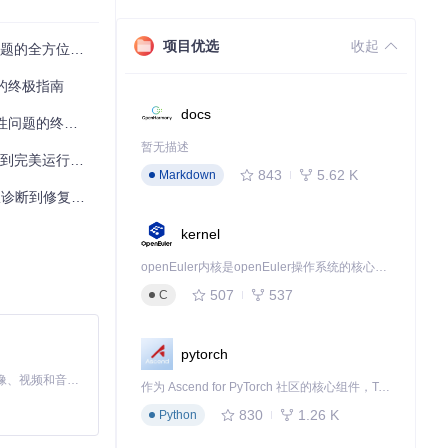
项目优选
收起
题的全方位指南
退的终极指南
docs
性问题的终极方案
暂无描述
运行的完全指南
843
5.62 K
Markdown
断到修复的完整指南
kernel
openEuler内核是openEuler操作系统的核心，既是系统性能与稳定性的基石，也是连接处理器、设备与服务的桥梁。
507
537
C
pytorch
MiniMax H3 是一个通用的全模态生成系统。它支持对由文本、图像、视频和音频组成的多模态上下文进行统一理解，并能生成分辨率高达 2K、时长可达 15 秒的带原生立体声音频的视频。得益于面向任务泛化的系统设计，H3 在预训练阶段就已具备广泛的多模态上下文理解与生成能力，能够出色地执行复杂的多模态指令。
作为 Ascend for PyTorch 社区的核心组件，TorchNPU 是昇腾专为 PyTorch 打造的深度学习适配插件，使 PyTorch 框架能够直接调用昇腾 NPU，为开发者提供昇腾 AI 处理器的超强算力。
830
1.26 K
Python