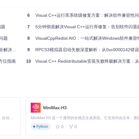
6
Visual C++运行库系统级修复方案：解决软件兼容性问
问题
7
5分钟彻底解决Visual C++运行库修复：告别软件闪
统需求并安装所有必要的组件。
赖问题
8
VisualCppRedist AIO：一站式解决Windows软件兼容
解决方案
9
RPCS3模拟器启动失败深度解析：从0xc0000142错误到完美
Redistributable条目
方位指南
10
Visual C++ Redistributable安装失败终极解决方案：从诊
MiniMax-H3
的需求：
Claude Code 的开源替代方案。连接任意大模型，编辑代码，运行命令，自动验证 — 全自动执行。用 Rust 构建，极致性能。 ｜ An open-source alternative to Claude Code. Connect any LLM, edit code, run commands, and verify changes — autonomously. Built in Rust for speed. Get Started
0
0
Python