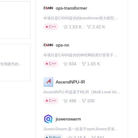
ops-transformer
本项目是CANN提供的transformer类大模型算子库，实现网络在NPU上加速计算。
1.03 K
2.42 K
C++
ops-nn
本项目是CANN提供的神经网络类计算算子库，实现网络在NPU上加速计算。
834
1.65 K
C++
基于Python的Xiaozhi AI，适用于想要完整Xiaozhi体验而无需拥有专用硬件的用户。
AscendNPU-IR
AscendNPU-IR是基于MLIR（Multi-Level Intermediate Representation）构建的，面向昇腾亲和算子编译时使用的中间表示，提供昇腾完备表达能力，通过编译优化提升昇腾AI处理器计算效率，支持通过生态框架使能昇腾AI处理器与深度调优
496
336
C++
jiuwenswarm
JiuwenSwarm 是一款基于openJiuwen开发的智能AI Agent，它能够将大语言模型的强大能力，通过你日常使用的各类通讯应用，直接延伸至你的指尖。
3.15 K
841
Python