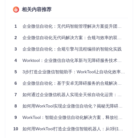
Worktool服务交互流程
相关内容推荐
图1：Worktool通过无障碍服务与企业微信交互的核心架构
1
企业微信自动化：无代码智能管理解决方案提升团队效率
核心交互流程包括：
2
企业微信自动化无代码解决方案：合规与效率的双重突破
无障碍服务激活后持续监听企业微信界面变化
3
企业微信自动化：合规引擎与流程编排的智能化实践
界面元素识别模块解析当前界面控件树
操作指令生成器根据业务逻辑生成具体操作
4
Worktool：企业微信自动化革新与无障碍服务技术突破
事件注入器模拟用户输入完成自动化操作
结果反馈机制验证操作执行状态
5
3步打造企业微信智能助手：WorkTool让自动化效率提升70%
这种架构实现了操作层与业务逻辑的解耦，为功能扩展提供了
6
企业微信自动化：基于安卓无障碍服务的合规解决方案
灵活的基础。
7
如何通过企业微信机器人实现全天候自动化运营：技术原理与商业价值分析
核心功能实现：从基础操作到智能交互
8
如何用WorkTool实现企业微信自动化？揭秘无障碍技术的全天候智能协作效果
3步完成无障碍服务配置
9
WorkTool：智能企业微信自动化解决方案，释放社交协作生产力
使用Worktool实现企业微信自动化的第一步是正确配置无障碍
服务，具体步骤如下：
10
如何用WorkTool打造企业微信智能机器人：从0到1的自动化解决方案
启用无障碍服务
进入系统设置 → 辅助功能 → 无障碍 →