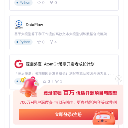
0
0
Python
下面是一个简单的消息自动回复规则配置示例：
// 消息自动回复规则配置示例
val
 replyRule = ReplyRule(

DataFlow
    keyword = 
"会议提醒"
,

    matchType = MatchType.CONTAINS,

基于大模型算子和工作流的高效文本大模型训练数据合成框架
    replyContent = 
"已收到会议提醒，将准时参加"
,

0
4
Python
    target = TargetType.BOTH, 
// 同时匹配个人和群聊消息
    isEnabled = 
true
// 添加到规则管理器
源启盛夏_AtomGit暑期开发者成长计划
群管理自动化工具的创新功能
「源启盛夏」暑期校园开发者成长计划旨在激活校园开源力量，通过积分激励、认证扶持、资源倾斜等形式，引导高校组织和开发者完成「入驻 — 建项目 — 做贡献 — 获认证 — 得资源」的完整闭环。无论你是想带领社团入驻平台的组织者，还是希望用代码贡献证明自己的开发者，都能在这里找到属于你的成长路径。
0
1
Worktool在群管理方面提供了多项创新功能，解决了传统手动
Markdown
操作的效率问题：
效率
功能
传统方案
Worktool方案
700万+用户深度参与代码创作，更多精彩内容等你共创
py-xiaozhi
提升
群成
基于Python的Xiaozhi AI，适用于想要完整Xiaozhi体验而无需拥有专用硬件的用户。
手动添加/移除成
立即登录/注册
批量导入/导出成
约8
员管
员，单次操作
员，支持标签筛选
0%
0
1
Python
理