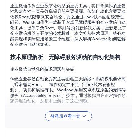
企业微信作为企业数字化转型的重要工具，其日常操作的重复
性和复杂性一直是效率提升的主要瓶颈。传统自动化方案要么
依赖Root权限带来安全风险，要么通过Hook技术面临稳定性
问题。Worktool作为一款基于安卓无障碍服务的企业微信自动
化工具，提供了免Root、零封号的创新解决方案，重新定义了
企业微信机器人开发的技术标准。本文将从技术原理、核心功
能实现和实际应用场景三个维度，深入解析Worktool如何破解
企业微信自动化难题。
技术原理解析：无障碍服务驱动的自动化架构
企业微信自动化的技术瓶颈与突破
传统企业微信自动化方案主要面临三大挑战：系统权限要求高
（通常需要Root）、操作稳定性不足（Hook技术易被检
测）、功能扩展性有限。Worktool采用安卓系统原生的无障碍
服务（Accessibility Service）技术，通过模拟用户正常操作轨
迹实现自动化，从根本上解决了这些问题。
无障碍服务是安卓系统为帮助残障人士使用设备而设计的辅助
登录后查看全文
功能，它能够监听并响应界面元素的变化，模拟用户的点击、
输入等操作。Worktool通过注册特定的无障碍事件监听器，实
现了对企业微信界面元素的精准识别与控制，整个过程完全符
合安卓系统规范，无需修改系统或应用代码。