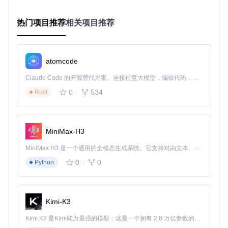
找到Worktool应用 → 开启服务权限
热门项目推荐
相关项目推荐
授予必要权限
在应用首次启动时，按照引导授予"悬浮窗
权限"、"屏幕录制权限"和"后台运行权限"
企业微信适配设置
在Worktool设置界面完成企业微信版本
atomcode
检测和界面元素校准，确保操作识别准确性
Claude Code 的开源替代方案。连接任意大模型，编辑代码，运行命令，自动验证 — 全自动执行。用 Rust 构建，极致性能。 ｜ An open-source alternative to Claude Code. Connect any LLM, edit code, run commands, and verify changes — autonomously. Built in Rust for speed. Get Started
完成以上步骤后，系统即可开始正常工作。相比传统方案需要
修改系统配置或安装Xposed框架，这一过程大大降低了使用
0
534
Rust
门槛。
智能消息管理系统的技术实现
MiniMax-H3
Worktool的消息批量处理方案核心代码位于
WeworkService.
kt
和
WeworkController.kt
中，采用观察者模式设计，实现
MiniMax H3 是一个通用的全模态生成系统。它支持对由文本、图像、视频和音频组成的多模态上下文进行统一理解，并能生成分辨率高达 2K、时长可达 15 秒的带原生立体声音频的视频。得益于面向任务泛化的系统设计，H3 在预训练阶段就已具备广泛的多模态上下文理解与生成能力，能够出色地执行复杂的多模态指令。
了高效的消息监听与处理机制。其关键技术特点包括：
0
0
Python
消息过滤引擎
：基于正则表达式和关键词匹配的双层过滤机
制，支持复杂的消息规则定义
异步处理架构
：使用协程（Coroutine）实现消息处理的并
发控制，避免界面卡顿
Kimi-K3
状态保持机制
：通过
CacheUtil.kt
实现消息处理状态的持
Kimi K3 是Kimi能力最强的模型：这是一个拥有 2.8 万亿参数的混合专家（MoE）模型，具备原生视觉理解能力，并支持 100 万 token 的上下文窗口。
久化，确保重启后任务可恢复