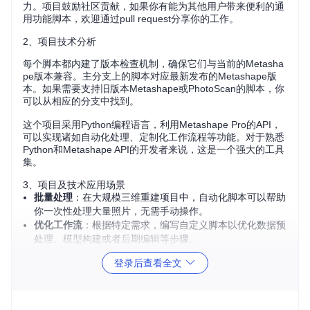
力。项目鼓励社区贡献，如果你有能为其他用户带来便利的通
用功能脚本，欢迎通过pull request分享你的工作。
2、项目技术分析
每个脚本都内建了版本检查机制，确保它们与当前的Metasha
pe版本兼容。主分支上的脚本对应最新发布的Metashape版
本。如果需要支持旧版本Metashape或PhotoScan的脚本，你
可以从相应的分支中找到。
这个项目采用Python编程语言，利用Metashape Pro的API，
可以实现诸如自动化处理、定制化工作流程等功能。对于熟悉
Python和Metashape API的开发者来说，这是一个强大的工具
集。
3、项目及技术应用场景
批量处理
：在大规模三维重建项目中，自动化脚本可以帮助
你一次性处理大量照片，无需手动操作。
优化工作流
：根据特定需求，编写自定义脚本以优化数据预
处理、模型构建或者后期编辑等步骤。
拓展功能
：若Metashape Pro的标准功能不能满足你的需
登录后查看全文
求，可以通过脚本扩展其功能。
教育研究
：教学和研究环境中，这些脚本可作为理解三维重
建过程和学习Python编程的良好实例。
4、项目特点