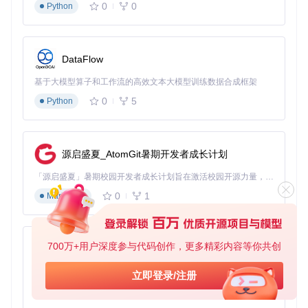
0
0
Python
DataFlow
基于大模型算子和工作流的高效文本大模型训练数据合成框架
0
5
Python
源启盛夏_AtomGit暑期开发者成长计划
「源启盛夏」暑期校园开发者成长计划旨在激活校园开源力量，通过积分激励、认证扶持、资源倾斜等形式，引导高校组织和开发者完成「入驻 — 建项目 — 做贡献 — 获认证 — 得资源」的完整闭环。无论你是想带领社团入驻平台的组织者，还是希望用代码贡献证明自己的开发者，都能在这里找到属于你的成长路径。
0
1
Markdown
700万+用户深度参与代码创作，更多精彩内容等你共创
py-xiaozhi
基于Python的Xiaozhi AI，适用于想要完整Xiaozhi体验而无需拥有专用硬件的用户。
立即登录/注册
0
1
Python