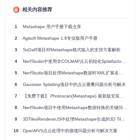
兼容性好
：脚本针对不同Metashape版本做了适配，保证了
相关内容推荐
广泛的应用范围。
社区驱动
：鼓励用户贡献，持续更新和增强脚本库，使功能
更加丰富。
1
Metashape 用户手册下载仓库
灵活性高
：Python脚本提供了强大的编程能力，可以根据项
目需求进行个性化定制。
2
Agisoft Metashape 1.8专业版用户手册
易于集成
：能够与Metashape Pro的现有工作流程无缝融
合，提高工作效率。
3
SuGaR项目对Metashape格式输入的支持方案解析
总之，无论你是Metashape Pro的初级用户还是经验丰富的专
4
NerfStudio中使用非COLMAP点云初始化Splatfacto的技术解析
业人员，
Metashape Pro Python Scripts
都是一个值得尝
试并加入的项目。通过它，你可以更高效、更智能地完成三维
5
NerfStudio项目处理Metashape数据时XML扩展名问题的解决方案
重建任务，同时也能享受到开源社区的共享精神和创新力量。
6
Gaussian Splatting项目中的点云重叠问题分析与解决
7
【免费下载】 Photoscan(Metashape) 最新版安装教程2.0.2.mp4
8
NerfStudio项目中使用Metashape数据转换的关键问题解析
9
3DTilesRendererJS中处理Metashape生成的3D Tiles位置偏移问题
10
OpenMVS点云处理中的接缝问题分析与解决方案