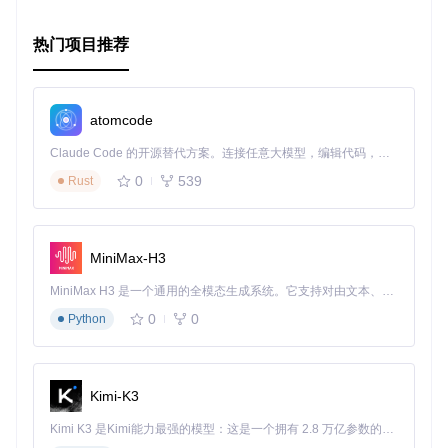
热门项目推荐
atomcode
Claude Code 的开源替代方案。连接任意大模型，编辑代码，运行命令，自动验证 — 全自动执行。用 Rust 构建，极致性能。 ｜ An open-source alternative to Claude Code. Connect any LLM, edit code, run commands, and verify changes — autonomously. Built in Rust for speed. Get Started
0
539
Rust
MiniMax-H3
MiniMax H3 是一个通用的全模态生成系统。它支持对由文本、图像、视频和音频组成的多模态上下文进行统一理解，并能生成分辨率高达 2K、时长可达 15 秒的带原生立体声音频的视频。得益于面向任务泛化的系统设计，H3 在预训练阶段就已具备广泛的多模态上下文理解与生成能力，能够出色地执行复杂的多模态指令。
0
0
Python
Kimi-K3
Kimi K3 是Kimi能力最强的模型：这是一个拥有 2.8 万亿参数的混合专家（MoE）模型，具备原生视觉理解能力，并支持 100 万 token 的上下文窗口。