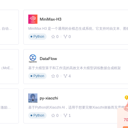
，特别适合编程环境使用。数字和符号的精心设计进一步提升了代码可读
MiniMax-H3
Claude Code 的开源替代方案。连接任意大模型，编辑代码，运行命令，自动验证 — 全自动执行。用 Rust 构建，极致性能。 ｜ An open-source alternative to Claude Code. Connect any LLM, edit code, run commands, and verify changes — autonomously. Built in Rust for speed. Get Started
0
0
Python
标准调整了大量汉字结构。通过对比优化，使字体既保留书法美感，又符合
DataFlow
Kimi K3 是Kimi能力最强的模型：这是一个拥有 2.8 万亿参数的混合专家（MoE）模型，具备原生视觉理解能力，并支持 100 万 token 的上下文窗口。
基于大模型算子和工作流的高效文本大模型训练数据合成框架
化成果
0
4
Python
体字及港台异体字，同时支持日语假名和韩语谚文，简繁日汉总字符数超过
py-xiaozhi
「源启盛夏」暑期校园开发者成长计划旨在激活校园开源力量，通过积分激励、认证扶持、资源倾斜等形式，引导高校组织和开发者完成「入驻 — 建项目 — 做贡献 — 获认证 — 得资源」的完整闭环。无论你是想带领社团入驻平台的组织者，还是希望用代码贡献证明自己的开发者，都能在这里找到属于你的成长路径。
部汉字
0
1
Python
7