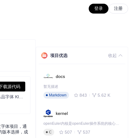
登录
注册
项目优选
收起
docs
下载源代码
暂无描述
843
5.62 K
Markdown
An unprofessional open-source Chinese font derived from Fontworks' Klee One. 一款非专业的开源中文字体，基于 FONTWORKS 出品字体 Klee One 衍生。
kernel
openEuler内核是openEuler操作系统的核心，既是系统性能与稳定性的基石，也是连接处理器、设备与服务的桥梁。
文字体项目，通
的版本选择，成
507
537
C