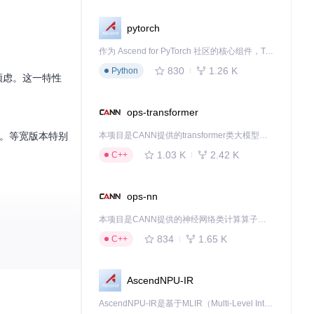
pytorch
作为 Ascend for PyTorch 社区的核心组件，TorchNPU 是昇腾专为 PyTorch 打造的深度学习适配插件，使 PyTorch 框架能够直接调用昇腾 NPU，为开发者提供昇腾 AI 处理器的超强算力。
830
1.26 K
Python
权顾虑。这一特性
ops-transformer
案。等宽版本特别
本项目是CANN提供的transformer类大模型算子库，实现网络在NPU上加速计算。
1.03 K
2.42 K
C++
ops-nn
本项目是CANN提供的神经网络类计算算子库，实现网络在NPU上加速计算。
834
1.65 K
C++
是移动应用界
AscendNPU-IR
AscendNPU-IR是基于MLIR（Multi-Level Intermediate Representation）构建的，面向昇腾亲和算子编译时使用的中间表示，提供昇腾完备表达能力，通过编译优化提升昇腾AI处理器计算效率，支持通过生态框架使能昇腾AI处理器与深度调优