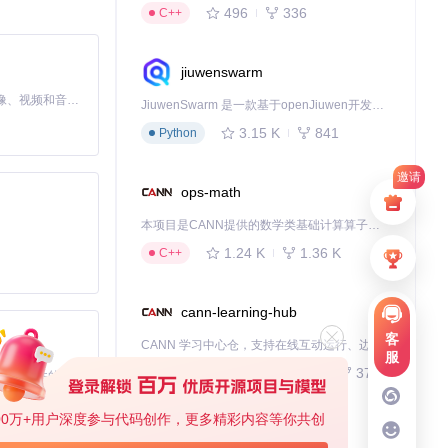
性，减轻长时间
496
336
C++
jiuwenswarm
MiniMax H3 是一个通用的全模态生成系统。它支持对由文本、图像、视频和音频组成的多模态上下文进行统一理解，并能生成分辨率高达 2K、时长可达 15 秒的带原生立体声音频的视频。得益于面向任务泛化的系统设计，H3 在预训练阶段就已具备广泛的多模态上下文理解与生成能力，能够出色地执行复杂的多模态指令。
JiuwenSwarm 是一款基于openJiuwen开发的智能AI Agent，它能够将大语言模型的强大能力，通过你日常使用的各类通讯应用，直接延伸至你的指尖。
3.15 K
841
Python
邀请
ops-math
现代印刷规范，提
本项目是CANN提供的数学类基础计算算子库，实现网络在NPU上加速计算。
1.24 K
1.36 K
C++
cann-learning-hub
2万，满足多语
客
CANN 学习中心仓，支持在线互动运行、边学边练，提供教程、示例与优化方案，一站式助力昇腾开发者快速上手。
服
743
379
Jupyter Notebook
基于Python的Xiaozhi AI，适用于想要完整Xiaozhi体验而无需拥有专用硬件的用户。
00万+用户深度参与代码创作，更多精彩内容等你共创
kernel