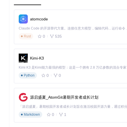
等宽版本通过精确调整字符宽度关系，使中英文混排时保持对齐
编程的视觉疲劳。
atomcode
LXGW WenKai Mono等宽字体在代码编辑场景中的应用展示
技术深度解析：字体设计的创新实践
0
535
Rust
字形规范优化：符合大陆新字形标准
基于日本Klee One字体进行深度改良，针对中国大陆新字形
Kimi-K3
升文本识别效率。
LXGW WenKai与原始字体的字形差异对比，展示大陆新字形优
0
0
Python
字符覆盖能力：多语言支持的全面实现
字体包含《通用规范汉字表》全部8105个汉字，并补全对应繁
源启盛夏_AtomGit暑期开发者成长计划
言排版需求。
LXGW WenKai的字符库覆盖展示，包含《通用规范汉字表》全
0
1
Markdown
字体技术参数表