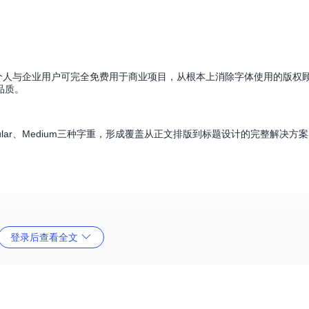
1.1协议发布，确保个人与企业用户可完全免费用于商业项目，从根本上消除字体使用的版
品质。
ular、Medium三种字重，形成覆盖从正文排版到标题设计的完整解决方
。
登录后查看全文
在各种设备上均能呈现清晰舒适的阅读体验。无论是电子书、网页内容还