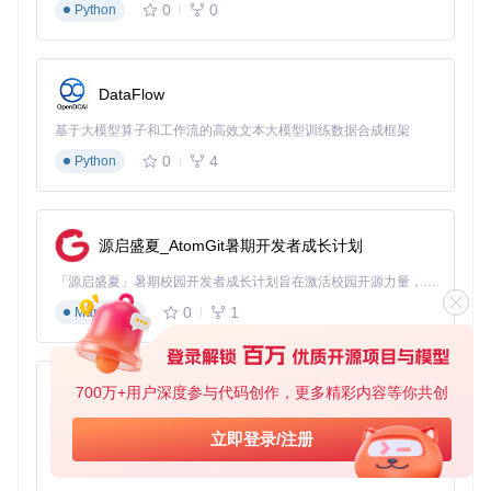
0
0
Python
三步完成启动盘制作：从下载到启动
1. 准备工作（5分钟）
DataFlow
确保你的Mac运行macOS 10.6或更高版本
准备8GB+USB驱动器（建议USB 3.0）
基于大模型算子和工作流的高效文本大模型训练数据合成框架
下载Windows ISO文件（支持Vista至Windows 11）
0
4
Python
兼容性检测小技巧：打开终端输入
system_profiler SP
HardwareDataType
，查看"Boot ROM Version"判断是否
支持UEFI
源启盛夏_AtomGit暑期开发者成长计划
2. 获取与安装（3分钟）
「源启盛夏」暑期校园开发者成长计划旨在激活校园开源力量，通过积分激励、认证扶持、资源倾斜等形式，引导高校组织和开发者完成「入驻 — 建项目 — 做贡献 — 获认证 — 得资源」的完整闭环。无论你是想带领社团入驻平台的组织者，还是希望用代码贡献证明自己的开发者，都能在这里找到属于你的成长路径。
git 
clone
cd
 windiskwriter

0
1
Markdown
在Xcode中点击"运行"按钮，软件会自动编译并启动。首次运
700万+用户深度参与代码创作，更多精彩内容等你共创
行需在"系统偏好设置-安全性与隐私"中允许来自开发者的应
py-xiaozhi
用。
基于Python的Xiaozhi AI，适用于想要完整Xiaozhi体验而无需拥有专用硬件的用户。
立即登录/注册
3. 制作过程（8分钟）
0
1
Python
插入USB驱动器，软件会自动识别并显示