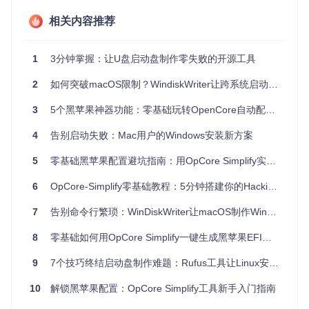
中自动修改镜像文件：
相关内容推荐
精准定位并移除
appraiserres.dll
中的硬件检测代码
保留系统完整性校验，避免触发安全警告
自动调整注册表设置，跳过微软账户强制登录
1
3分钟掌握：让U盘启动盘制作零失败的开源工具
双启动模式自适应
2
如何突破macOS限制？WindiskWriter让跨系统启动盘制作效率提升300%
很多用户不知道，Mac的启动模式会随硬件型号变化。Windis
kWriter的创新之处在于：
3
5个黑苹果神器功能：零基础玩转OpenCore自动配置，轻松匹配最佳macOS版本
自动检测目标Mac的固件类型（EFI或传统BIOS）
4
告别启动失败：Mac用户的Windows安装新方案
动态调整分区表格式（GPT/MBR）
智能配置引导文件，确保开机Option键能识别启动盘
5
零基础黑苹果配置避坑指南：用OpCore Simplify实现效率提升90%的EFI自动生成方案
镜像文件智能修复
下载的ISO文件损坏或不完整是制作失败的常见原因。Windisk
6
OpCore-Simplify零基础教程：5分钟搭建你的Hackintosh系统
Writer加入了三层防护机制：
7
告别命令行繁琐：WinDiskWriter让macOS制作Windows启动盘如此简单
SHA256校验确保镜像完整性
8
自动修复常见的ISO文件系统错误
零基础如何用OpCore Simplify一键生成黑苹果EFI？告别复杂配置的终极指南
智能跳过损坏的非关键文件
9
7个技巧终结启动盘制作难题：Rufus工具让Linux安装盘创建成功率提升90%
⚠️ 避坑指南：制作前请务必备份USB驱动器数据，虽然软
10
解锁黑苹果配置：OpCore Simplify工具新手入门指南
件会提示确认，但误操作仍可能导致数据丢失。你的启动
盘中最需要保留哪些工具？