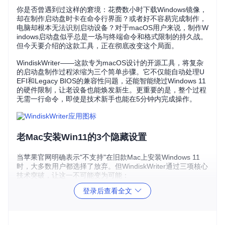
你是否曾遇到过这样的窘境：花费数小时下载Windows镜像，
却在制作启动盘时卡在命令行界面？或者好不容易完成制作，
电脑却根本无法识别启动设备？对于macOS用户来说，制作W
indows启动盘似乎总是一场与终端命令和格式限制的持久战。
但今天要介绍的这款工具，正在彻底改变这个局面。
WindiskWriter——这款专为macOS设计的开源工具，将复杂
的启动盘制作过程浓缩为三个简单步骤。它不仅能自动处理U
EFI和Legacy BIOS的兼容性问题，还能智能绕过Windows 11
的硬件限制，让老设备也能焕发新生。更重要的是，整个过程
无需一行命令，即使是技术新手也能在5分钟内完成操作。
老Mac安装Win11的3个隐藏设置
当苹果官网明确表示"不支持"在旧款Mac上安装Windows 11
时，大多数用户都选择了放弃。但WindiskWriter通过三项核心
技术突破，让这一不可能变为可能：
登录后查看全文
智能硬件限制绕过
传统工具制作的Windows 11启动盘会严格检查TPM 2.0和Sec
ure Boot，而WindiskWriter内置的专利补丁技术会在写入过程