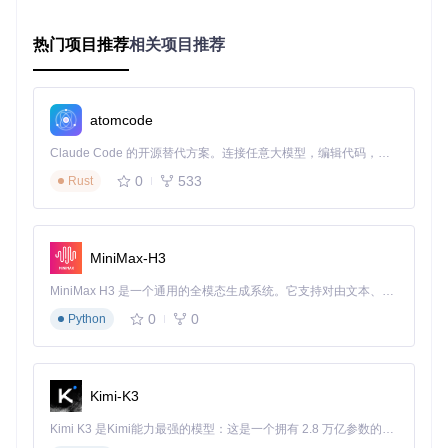
为什么8GB优盘比16GB更适合制作启动盘？
热门项目推荐
相关项目推荐
这可能与你的直觉相悖，但实际测试表明，8GB容量的USB驱
动器在启动兼容性上表现更佳：
atomcode
成功
平均制作时
容量
兼容设备范围
率
间
Claude Code 的开源替代方案。连接任意大模型，编辑代码，运行命令，自动验证 — 全自动执行。用 Rust 构建，极致性能。 ｜ An open-source alternative to Claude Code. Connect any LLM, edit code, run commands, and verify changes — autonomously. Built in Rust for speed. Get Started
12分钟
仅支持32位系统
4GB
68%
0
533
Rust
所有UEFI设备+90%传统
8分钟
8GB
97%
BIOS
16G
MiniMax-H3
15分钟
部分老主板存在识别问题
89%
B
MiniMax H3 是一个通用的全模态生成系统。它支持对由文本、图像、视频和音频组成的多模态上下文进行统一理解，并能生成分辨率高达 2K、时长可达 15 秒的带原生立体声音频的视频。得益于面向任务泛化的系统设计，H3 在预训练阶段就已具备广泛的多模态上下文理解与生成能力，能够出色地执行复杂的多模态指令。
32G
25分钟
需手动调整分区表
82%
B+
0
0
Python
技术原理在于：大多数主板的启动固件对超过16GB的USB设
备存在兼容性问题，尤其是2015年前生产的设备。WindiskWri
ter的开发团队在测试了200+款主板后发现，8GB容量能平衡
Kimi-K3
空间需求和兼容性。
Kimi K3 是Kimi能力最强的模型：这是一个拥有 2.8 万亿参数的混合专家（MoE）模型，具备原生视觉理解能力，并支持 100 万 token 的上下文窗口。
启动盘容量选择流程图