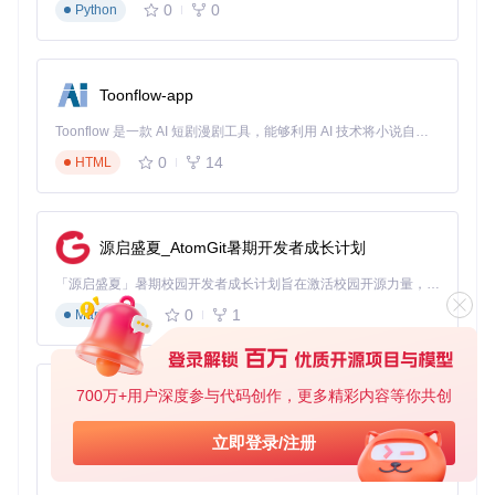
0
0
Python
Toonflow-app
Toonflow 是一款 AI 短剧漫剧工具，能够利用 AI 技术将小说自动转化为剧本，并结合 AI 生成的图片和视频，实现高效的短剧创作。借助 Toonflow，可以轻松完成从文字到影像的全流程，让短剧制作变得更加智能与便捷。
0
14
HTML
源启盛夏_AtomGit暑期开发者成长计划
「源启盛夏」暑期校园开发者成长计划旨在激活校园开源力量，通过积分激励、认证扶持、资源倾斜等形式，引导高校组织和开发者完成「入驻 — 建项目 — 做贡献 — 获认证 — 得资源」的完整闭环。无论你是想带领社团入驻平台的组织者，还是希望用代码贡献证明自己的开发者，都能在这里找到属于你的成长路径。
0
1
Markdown
700万+用户深度参与代码创作，更多精彩内容等你共创
AionUi
免费、本地、开源的 24/7 全天候 Cowork 应用，以及适用于 Gemini CLI、Claude Code、Codex、OpenCode、Qwen Code、Goose CLI、Auggie 等的 OpenClaw | 🌟 喜欢就点star吧
立即登录/注册
0
6
TypeScript