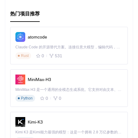
联系作者与引用信息
热门项目推荐
请通过作者的邮箱 yf2320@columbia.edu 提出问题或报告bu
g，咨询代码使用方法。如需引用该项目，请使用以下BibTex
条目：
atomcode
@article{Fei:2017:liquidhair,

Claude Code 的开源替代方案。连接任意大模型，编辑代码，运行命令，自动验证 — 全自动执行。用 Rust 构建，极致性能。 ｜ An open-source alternative to Claude Code. Connect any LLM, edit code, run commands, and verify changes — autonomously. Built in Rust for speed. Get Started
  title={A Multi-Scale Model for Simulating Liquid-Hair In
  author={Fei, Yun (Raymond) and Maia, Henrique Teles and 
0
531
Rust
  journal={ACM Trans. Graph.},

  volume={36},

  number={4},

  year={2017},

MiniMax-H3
  doi={10.1145/3072959.3073630},

MiniMax H3 是一个通用的全模态生成系统。它支持对由文本、图像、视频和音频组成的多模态上下文进行统一理解，并能生成分辨率高达 2K、时长可达 15 秒的带原生立体声音频的视频。得益于面向任务泛化的系统设计，H3 在预训练阶段就已具备广泛的多模态上下文理解与生成能力，能够出色地执行复杂的多模态指令。
0
0
Python
Kimi-K3
Kimi K3 是Kimi能力最强的模型：这是一个拥有 2.8 万亿参数的混合专家（MoE）模型，具备原生视觉理解能力，并支持 100 万 token 的上下文窗口。