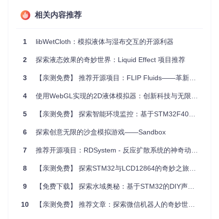
广告设计
：在产品演示或广告制作中，可以模拟出细腻的
相关内容推荐
水珠滑过头发的效果。
科研教育
：为物理学和计算机图形学的教学研究提供实验
平台，让学生直观地理解液体动力学和头发力学。
1
libWetCloth：模拟液体与湿布交互的开源利器
软件开发
：作为图形处理库，嵌入到其他应用程序中以增
强其图形渲染能力。
2
探索液态效果的奇妙世界：Liquid Effect 项目推荐
项目特点
3
【亲测免费】 推荐开源项目：FLIP Fluids——革新您的流体模拟体验
4
使用WebGL实现的2D液体模拟器：创新科技与无限创意的碰撞
多平台兼容性
：libWetHair 支持多个操作系统，方便开发者
在不同的开发环境中工作。
5
【亲测免费】 探索智能环境监控：基于STM32F401的温湿度监测系统
高度定制化
：所有参数都可以通过XML场景文件离线调整，
部分参数可以在运行时通过用户界面更改。
6
探索创意无限的沙盒模拟游戏——Sandbox
便捷的编译和依赖管理
：采用CMake构建系统，并提供了
获取依赖项的选项，简化了安装过程。
7
推荐开源项目：RDSystem - 反应扩散系统的神奇动画效果
实时显示与记录
：支持实时显示模拟状态和生成PNG图像，
方便观察和记录模拟过程。
8
【亲测免费】 探索STM32与LCD12864的奇妙之旅：在Proteus中实现图形显示的完美模拟
要体验libWetHair的强大功能，只需简单几步即可运行示例程
9
【免费下载】 探索水域奥秘：基于STM32的DIY声纳探鱼器项目
序，探索更多精彩的液体与湿发交互效果。
10
【亲测免费】 推荐文章：探索微信机器人的奇妙世界 —— WeBot 开源项目解析
如果你对物理模拟或者创建栩栩如生的动画感兴趣，libWetHai
r 绝对值得一试。立即下载并开始你的创新之旅吧！