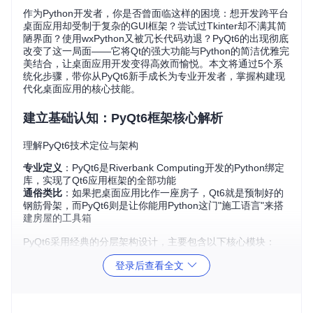
作为Python开发者，你是否曾面临这样的困境：想开发跨平台
桌面应用却受制于复杂的GUI框架？尝试过Tkinter却不满其简
陋界面？使用wxPython又被冗长代码劝退？PyQt6的出现彻底
改变了这一局面——它将Qt的强大功能与Python的简洁优雅完
美结合，让桌面应用开发变得高效而愉悦。本文将通过5个系
统化步骤，带你从PyQt6新手成长为专业开发者，掌握构建现
代化桌面应用的核心技能。
建立基础认知：PyQt6框架核心解析
理解PyQt6技术定位与架构
专业定义
：PyQt6是Riverbank Computing开发的Python绑定
库，实现了Qt6应用框架的全部功能
通俗类比
：如果把桌面应用比作一座房子，Qt6就是预制好的
钢筋骨架，而PyQt6则是让你能用Python这门"施工语言"来搭
建房屋的工具箱
PyQt6采用经典的分层架构设计，主要包含以下核心模块：
登录后查看全文
QtWidgets
：提供所有基础界面组件（按钮、文本框、窗口
等）
QtCore
：包含核心非GUI功能（信号槽、事件循环、定时
器等）