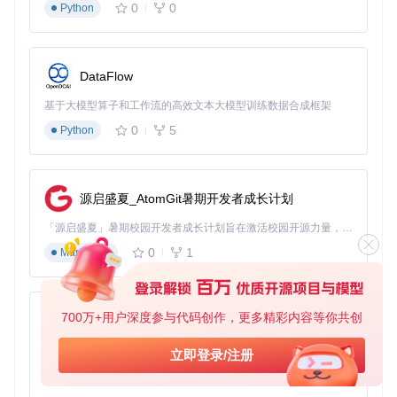
调整（如QtWidgets独立成包）
0
0
Python
→ 掌握了基础架构和环境配置，接下来让我们深入PyQt6的核
心能力体系...
DataFlow
培养核心能力：界面构建与交互逻辑
基于大模型算子和工作流的高效文本大模型训练数据合成框架
掌握窗口与控件基础
0
5
Python
专业定义
：QMainWindow是PyQt6中最常用的顶层窗口类，
提供标准的窗口结构（标题栏、菜单栏、工具栏、状态栏等）
通俗类比
：如果应用程序是一本书，QMainWindow就是封面
和书页版式，而控件则是书中的文字和图片
源启盛夏_AtomGit暑期开发者成长计划
创建第一个窗口应用：
「源启盛夏」暑期校园开发者成长计划旨在激活校园开源力量，通过积分激励、认证扶持、资源倾斜等形式，引导高校组织和开发者完成「入驻 — 建项目 — 做贡献 — 获认证 — 得资源」的完整闭环。无论你是想带领社团入驻平台的组织者，还是希望用代码贡献证明自己的开发者，都能在这里找到属于你的成长路径。
0
1
Markdown
import
from
 PyQt6.QtWidgets 
import
 QApplication, QMainWindow

class
BasicWindow
(
QMainWindow
):

700万+用户深度参与代码创作，更多精彩内容等你共创
py-xiaozhi
def
__init__
(
self
):

super
().__init__()

基于Python的Xiaozhi AI，适用于想要完整Xiaozhi体验而无需拥有专用硬件的用户。
立即登录/注册
self
.setWindowTitle(
"PyQt6基础窗口"
)  
# 设置窗口标题
0
1
Python
self
.setGeometry(
100
, 
100
, 
800
, 
600
)  
# 设置窗口位置和