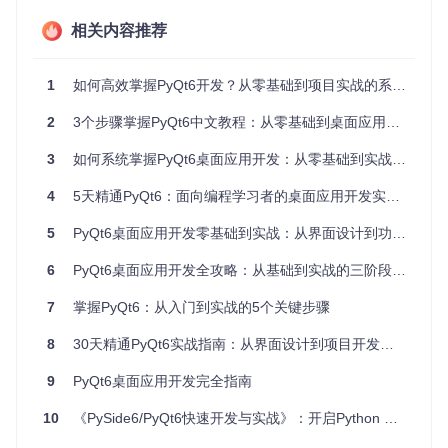
QtGui
：处理图形相关功能（绘图、字体、颜色等）
相关内容推荐
QtDesigner
：可视化界面设计工具（可选安装）
📚官方文档：
translated/pyqt6/introduction.md
1
如何高效掌握PyQt6开发？从零基础到项目实战的系统化学习指南
快速搭建开发环境
2
3个步骤掌握PyQt6中文教程：从零基础到桌面应用开发实战
确认Python环境（推荐3.8+版本）
3
如何系统掌握PyQt6桌面应用开发：从零基础到实战的完整指南
4
5天精通PyQt6：面向编程学习者的桌面应用开发实战指南
5
PyQt6桌面应用开发零基础到实战：从界面设计到功能实现的完整指南
安装PyQt6核心包
6
PyQt6桌面应用开发全攻略：从基础到实战的三阶段进阶指南
7
掌握PyQt6：从入门到实战的5个关键步骤
获取完整学习资源
8
30天精通PyQt6实战指南：从界面设计到项目开发的完整路径
git 
clone
9
PyQt6桌面应用开发完全指南
cd
10
《PySide6/PyQt6快速开发与实战》：开启Python GUI开发新纪元
💡
环境配置提示
：国内用户可使用豆瓣镜像加速安装：
pip i