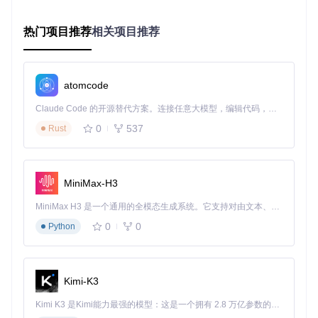
nstall -i https://pypi.douban.com/simple PyQt6
技术对比：为什么选择PyQt6
热门项目推荐
相关项目推荐
框架
优势
劣势
适用场景
企业级应
功能全面、文档丰
商业许可需
PyQ
用、复杂GU
t6
富、社区活跃
付费
atomcode
I
界面简陋、
简单工具、
Claude Code 的开源替代方案。连接任意大模型，编辑代码，运行命令，自动验证 — 全自动执行。用 Rust 构建，极致性能。 ｜ An open-source alternative to Claude Code. Connect any LLM, edit code, run commands, and verify changes — autonomously. Built in Rust for speed. Get Started
Tkin
Python内置、轻量
ter
功能有限
教学演示
0
537
Rust
wxP
原生外观、完全免
API设计老
跨平台工具
ytho
费
旧
开发
n
MiniMax-H3
与PyQt6功能相
文档相对较
开源项目开
PySi
de6
似、LGPL许可
少
发
MiniMax H3 是一个通用的全模态生成系统。它支持对由文本、图像、视频和音频组成的多模态上下文进行统一理解，并能生成分辨率高达 2K、时长可达 15 秒的带原生立体声音频的视频。得益于面向任务泛化的系统设计，H3 在预训练阶段就已具备广泛的多模态上下文理解与生成能力，能够出色地执行复杂的多模态指令。
常见问题速解
0
0
Python
Q: 安装PyQt6后导入失败怎么办？
A: 检查Python版本是否兼容（需3.6+），确认安装命令是否
正确，避免使用
pyqt
等旧包名
Kimi-K3
Q: PyQt6与PyQt5有何主要区别？
Kimi K3 是Kimi能力最强的模型：这是一个拥有 2.8 万亿参数的混合专家（MoE）模型，具备原生视觉理解能力，并支持 100 万 token 的上下文窗口。
A: PyQt6完全支持Qt6新特性，移除了过时API，部分模块结构