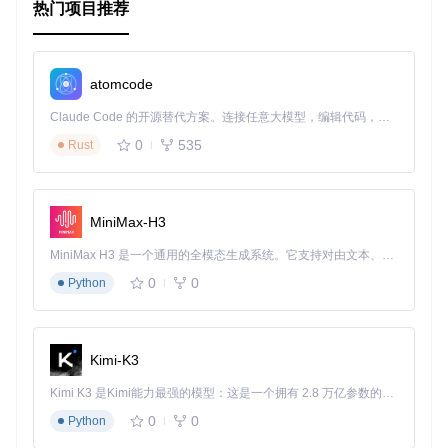
热门项目推荐
atomcode
Claude Code 的开源替代方案。连接任意大模型，编辑代码，运行命令，自动验证 — 全自动执行。用 Rust 构建，极致性能。 ｜ An open-source alternative to Claude Code. Connect any LLM, edit code, run commands, and verify changes — autonomously. Built in Rust for speed. Get Started
0
535
Rust
MiniMax-H3
MiniMax H3 是一个通用的全模态生成系统。它支持对由文本、图像、视频和音频组成的多模态上下文进行统一理解，并能生成分辨率高达 2K、时长可达 15 秒的带原生立体声音频的视频。得益于面向任务泛化的系统设计，H3 在预训练阶段就已具备广泛的多模态上下文理解与生成能力，能够出色地执行复杂的多模态指令。
0
0
Python
Kimi-K3
Kimi K3 是Kimi能力最强的模型：这是一个拥有 2.8 万亿参数的混合专家（MoE）模型，具备原生视觉理解能力，并支持 100 万 token 的上下文窗口。
0
0
Python