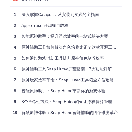
便携式
：单个可执行文件，可以随身携带到任何地方。
高分辨率支持
：UI 自动适应屏幕DPI，提供流畅的高清显
1
深入掌握Catapult：从安装到实践的全指南
示，也可手动调整缩放比例。
多语言界面
：不同国家的玩家都能找到自己的语言环境。
2
AppleTrace 开源项目教程
无需安装
：下载后直接运行，简单快捷。
系统要求低
：只需要64位操作系统和OpenGL 2.1支持即
3
智能原神助手：提升游戏效率的一站式解决方案
可。
4
原神辅助工具如何解决角色培养难题？这款开源工具箱让你轻松提升游戏体验
此外，Catapult 还有未来的开发计划，如增加更多的语言翻
译，改进设置界面，添加更多主题，甚至可能实现更深入的游
5
如何通过游戏辅助工具提升原神角色培养效率
戏内资源管理功能。
6
原神辅助工具Snap.Hutao开荒指南：7大功能详解+萌新必看技巧
如果你是 Cataclysm 游戏系列的爱好者，或是寻找一款强大而
简洁的游戏管理工具，Catapult 绝对值得尝试。立即下载最新
7
原神玩家效率革命：Snap Hutao工具箱全方位攻略
的
Catapult 版本
，开启你的游戏之旅吧！
8
智能原神助手：Snap Hutao革新你的游戏体验
9
3个革命性方法：Snap Hutao如何让原神资源管理效率提升60%
10
解锁原神体验：Snap Hutao智能辅助的四个维度革命