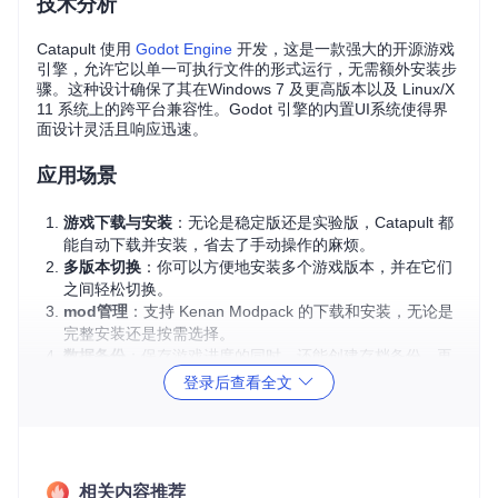
技术分析
Catapult 使用
Godot Engine
开发，这是一款强大的开源游戏
引擎，允许它以单一可执行文件的形式运行，无需额外安装步
骤。这种设计确保了其在Windows 7 及更高版本以及 Linux/X
11 系统上的跨平台兼容性。Godot 引擎的内置UI系统使得界
面设计灵活且响应迅速。
应用场景
游戏下载与安装
：无论是稳定版还是实验版，Catapult 都
能自动下载并安装，省去了手动操作的麻烦。
多版本切换
：你可以方便地安装多个游戏版本，并在它们
之间轻松切换。
mod管理
：支持 Kenan Modpack 的下载和安装，无论是
完整安装还是按需选择。
数据备份
：保存游戏进度的同时，还能创建存档备份，再
也不怕丢失辛苦的游戏进度了。
登录后查看全文
自定义设置
：调整字体，适应不同的视觉需求，使游戏更
加个性化。
项目特点
相关内容推荐