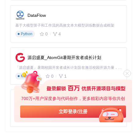
DataFlow
基于大模型算子和工作流的高效文本大模型训练数据合成框架
0
4
Python
源启盛夏_AtomGit暑期开发者成长计划
「源启盛夏」暑期校园开发者成长计划旨在激活校园开源力量，通过积分激励、认证扶持、资源倾斜等形式，引导高校组织和开发者完成「入驻 — 建项目 — 做贡献 — 获认证 — 得资源」的完整闭环。无论你是想带领社团入驻平台的组织者，还是希望用代码贡献证明自己的开发者，都能在这里找到属于你的成长路径。
0
1
Markdown
700万+用户深度参与代码创作，更多精彩内容等你共创
py-xiaozhi
基于Python的Xiaozhi AI，适用于想要完整Xiaozhi体验而无需拥有专用硬件的用户。
立即登录/注册
0
1
Python