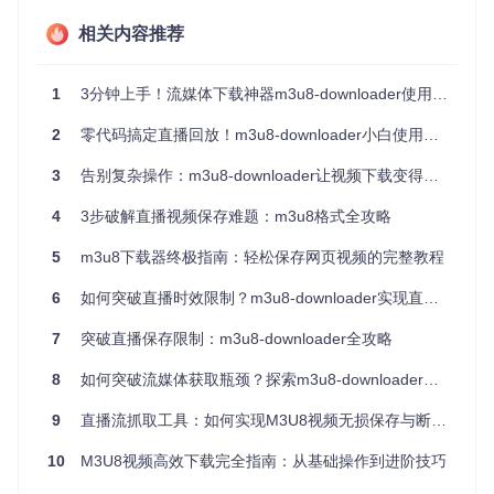
智能解析M3U8文件
相关内容推荐
自动识别并解析M3U8文件中的TS片段信息，无需手动处理复
杂的视频分片结构。无论是在线教育平台的课程直播，还是体
育赛事的实时转播，都能轻松识别并获取完整的视频资源。
1
3分钟上手！流媒体下载神器m3u8-downloader使用指南：从入门到精通
多线程高效下载
2
零代码搞定直播回放！m3u8-downloader小白使用指南
支持同时开启多个下载线程，大幅提升下载速度。例如，在下
载一个包含300个TS片段的1小时课程视频时，使用20线程下
3
告别复杂操作：m3u8-downloader让视频下载变得如此简单
载可比单线程快10倍以上，原本需要30分钟的下载任务现在只
需3分钟即可完成。
4
3步破解直播视频保存难题：m3u8格式全攻略
失败自动重试与断点续传
5
m3u8下载器终极指南：轻松保存网页视频的完整教程
当某个TS片段下载失败时，工具会自动重试，确保所有片段都
6
如何突破直播时效限制？m3u8-downloader实现直播视频永久保存的3种落地方法
能成功下载。即使在下载过程中意外中断，重新运行命令后也
能从上次中断的位置继续下载，避免重复下载已完成的部分。
7
突破直播保存限制：m3u8-downloader全攻略
自动合并TS文件
8
如何突破流媒体获取瓶颈？探索m3u8-downloader的高效解决方案
下载完成后，工具会自动将所有TS片段合并成一个完整的视频
文件，省去手动合并的繁琐步骤。合并后的视频文件可直接用
9
直播流抓取工具：如何实现M3U8视频无损保存与断点续传
任何播放器打开，无需额外处理。
10
M3U8视频高效下载完全指南：从基础操作到进阶技巧
价值呈现：m3u8-downloader能为你带来什