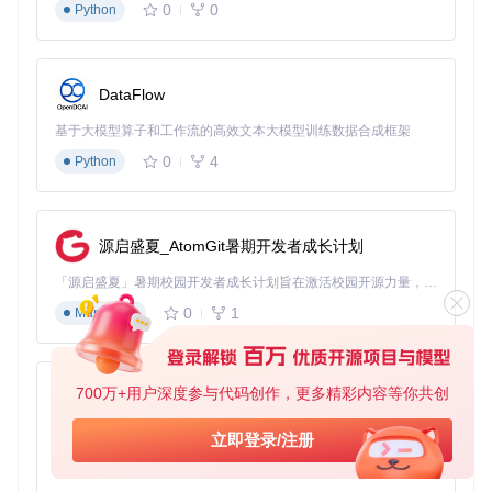
保存。比如，你喜欢的主播举办了一场特别的直播活动，使用
0
0
Python
该工具可以将整场直播完整保存下来，随时回味其中的精彩内
容。
3分钟快速启动
DataFlow
源码编译方式
基于大模型算子和工作流的高效文本大模型训练数据合成框架
0
4
Python
如果你熟悉命令行操作，可以通过源码编译的方式安装m3u8-
downloader：
git 
clone
源启盛夏_AtomGit暑期开发者成长计划
cd
 m3u8-downloader

「源启盛夏」暑期校园开发者成长计划旨在激活校园开源力量，通过积分激励、认证扶持、资源倾斜等形式，引导高校组织和开发者完成「入驻 — 建项目 — 做贡献 — 获认证 — 得资源」的完整闭环。无论你是想带领社团入驻平台的组织者，还是希望用代码贡献证明自己的开发者，都能在这里找到属于你的成长路径。
预编译二进制文件
0
1
Markdown
对于大多数用户，推荐使用预编译的二进制文件，无需安装任
何依赖，下载后即可使用：
700万+用户深度参与代码创作，更多精彩内容等你共创
py-xiaozhi
m3u8-darwin-amd64 (Mac Intel芯片)
m3u8-darwin-arm64 (Mac M系列芯片)
基于Python的Xiaozhi AI，适用于想要完整Xiaozhi体验而无需拥有专用硬件的用户。
立即登录/注册
m3u8-linux-amd64 (Linux 64位)
0
1
m3u8-windows-amd64.exe (Windows 64位)
Python