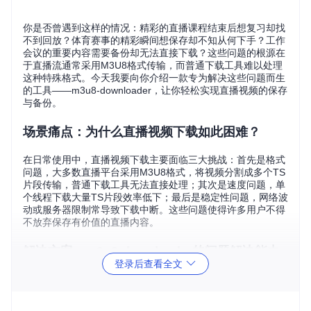
你是否曾遇到这样的情况：精彩的直播课程结束后想复习却找
不到回放？体育赛事的精彩瞬间想保存却不知从何下手？工作
会议的重要内容需要备份却无法直接下载？这些问题的根源在
于直播流通常采用M3U8格式传输，而普通下载工具难以处理
这种特殊格式。今天我要向你介绍一款专为解决这些问题而生
的工具——m3u8-downloader，让你轻松实现直播视频的保存
与备份。
场景痛点：为什么直播视频下载如此困难？
在日常使用中，直播视频下载主要面临三大挑战：首先是格式
问题，大多数直播平台采用M3U8格式，将视频分割成多个TS
片段传输，普通下载工具无法直接处理；其次是速度问题，单
个线程下载大量TS片段效率低下；最后是稳定性问题，网络波
动或服务器限制常导致下载中断。这些问题使得许多用户不得
不放弃保存有价值的直播内容。
解决方案：m3u8-downloader的问题解决能力
登录后查看全文
m3u8-downloader是一款跨平台的M3U8格式下载工具，它通
过以下核心能力解决直播视频下载难题：