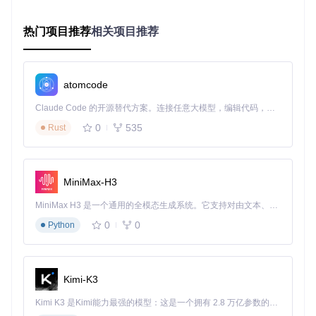
么？
热门项目推荐
相关项目推荐
教育学习场景
对于在线教育用户，m3u8-downloader可以帮助你保存重要的
课程直播内容，方便课后反复学习。例如，一位大学生使用该
atomcode
工具下载了教授的直播课程，在复习时可以随时暂停、回放，
大大提高了学习效率。
Claude Code 的开源替代方案。连接任意大模型，编辑代码，运行命令，自动验证 — 全自动执行。用 Rust 构建，极致性能。 ｜ An open-source alternative to Claude Code. Connect any LLM, edit code, run commands, and verify changes — autonomously. Built in Rust for speed. Get Started
体育赛事录制
0
535
Rust
体育爱好者可以用它来录制精彩的比赛直播。假设你是一名足
球迷，错过了一场重要的欧冠比赛，通过m3u8-downloader，
你可以轻松下载比赛的直播流，随时回顾进球瞬间和精彩集
MiniMax-H3
锦。
MiniMax H3 是一个通用的全模态生成系统。它支持对由文本、图像、视频和音频组成的多模态上下文进行统一理解，并能生成分辨率高达 2K、时长可达 15 秒的带原生立体声音频的视频。得益于面向任务泛化的系统设计，H3 在预训练阶段就已具备广泛的多模态上下文理解与生成能力，能够出色地执行复杂的多模态指令。
会议内容备份
0
0
Python
在工作中，重要的会议直播往往需要备份。某公司的员工使用
m3u8-downloader保存了季度总结会议的直播内容，方便未能
参加会议的同事观看，也为日后查阅提供了便利。
Kimi-K3
娱乐内容收藏
对于喜欢的娱乐直播节目，m3u8-downloader可以帮助你永久
Kimi K3 是Kimi能力最强的模型：这是一个拥有 2.8 万亿参数的混合专家（MoE）模型，具备原生视觉理解能力，并支持 100 万 token 的上下文窗口。